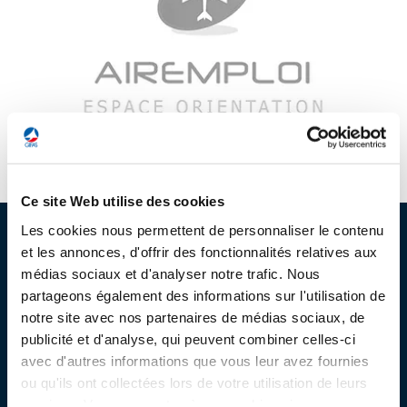
LE GIFAS
NON
OUI
t
Rejoignez une filière d’excellence et développez
 à
votre réseau au sein d’un écosystème intégré et
PRÉSENTATION
cohérent
NOTRE VISION
ORGANISATION
Espace d'orientation référent des métiers autour de l'avion
For
NOS MISSIONS
Ce site Web utilise des cookies
LE CONSEIL DU GIFAS
FONCTIONNEMENT
Les cookies nous permettent de personnaliser le contenu
PROFESSIONNELS DE LA FILIÈRE
NOTRE HISTOIRE
et les annonces, d'offrir des fonctionnalités relatives aux
L’ÉQUIPE DU GIFAS
GEADS
ACCOMPAGNEMENT DE NOS ADHÉRENTS
médias sociaux et d'analyser notre trafic. Nous
Pourquoi nous rejoindre ?
partageons également des informations sur l'utilisation de
NOS RÉSEAUX À L'INTERNATIONAL
Nos guides et publications
COMITÉ AERO PME
notre site avec nos partenaires de médias sociaux, de
LES PROGRAMMES DU GIFAS
LA MÉDIATION
publicité et d'analyse, qui peuvent combiner celles-ci
Nos réseaux à l'international
avec d'autres informations que vous leur avez fournies
Découvrez les avantages d'adhérer au GIFAS.
STARTAIR
UN ÉCOSYSTÈME INTÉGRÉ ET COHÉRENT
ou qu'ils ont collectées lors de votre utilisation de leurs
LA MÉDIATION DANS LA FILIÈRE AÉRONAUTIQUE ET SPATIALE
Rencontres, salons, données sectorielles,
ADHÉRENTS
LE SALON DU BOURGET
services. Vous consentez à nos cookies si vous