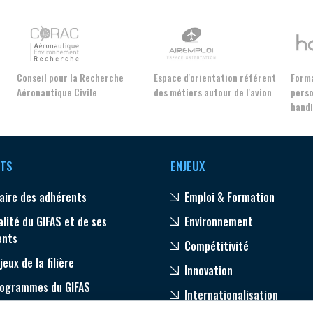
DEMANDE D’ADHÉSION
Conseil pour la Recherche
Espace d'orientation référent
Forma
Aéronautique Civile
des métiers autour de l'avion
perso
Avez-vous un statut de droit français ?
hand
TS
ENJEUX
NON
OUI
aire des adhérents
Emploi & Formation
alité du GIFAS et de ses
Environnement
Découvrez les avantages d'adhérer au 
ents
Compétitivité
données sectorielles, p
jeux de la filière
Innovation
DEMANDE D’ADH
rogrammes du GIFAS
Internationalisation
age