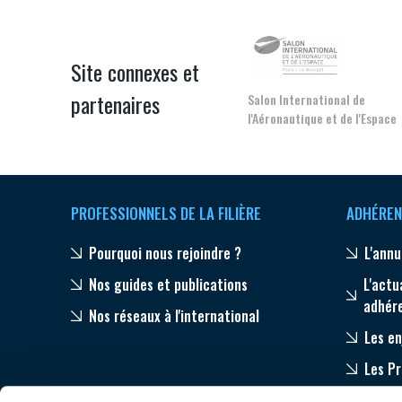
Site connexes et
partenaires
Salon International de
l'Aéronautique et de l'Espace
CONNEXION
PROFESSIONNELS DE LA FILIÈRE
ADHÉREN
Pourquoi nous rejoindre ?
L'annu
Nos guides et publications
L'actu
adhér
Nos réseaux à l'international
Les en
Les P
Equip