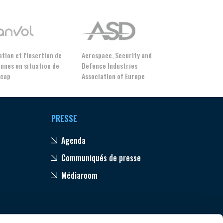
tion et l'insertion de
Aerospace, Security and
nnes en situation de
Defence Industries
icap
Association of Europe
PRESSE
Agenda
Communiqués de presse
GIFAS. Rencontres, salons,
Médiaroom
rogrammes ...
ÉSION