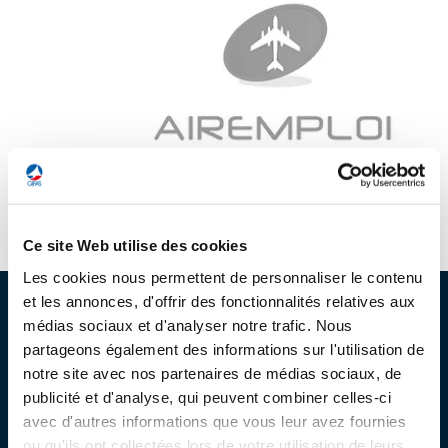
LE GIFAS
NON
OUI
t
Rejoignez une filière d’excellence et développez
 à
votre réseau au sein d’un écosystème intégré et
PRÉSENTATION
cohérent
NOTRE VISION
ORGANISATION
NOS MISSIONS
LE CONSEIL DU GIFAS
Espace d'orientation référent des métiers autour de l'avion
Fo
FONCTIONNEMENT
Ce site Web utilise des cookies
NOTRE HISTOIRE
Les cookies nous permettent de personnaliser le contenu
L’ÉQUIPE DU GIFAS
GEADS
ACCOMPAGNEMENT DE NOS ADHÉRENTS
et les annonces, d'offrir des fonctionnalités relatives aux
PROFESSIONNELS DE LA FILIÈRE
médias sociaux et d'analyser notre trafic. Nous
NOS RÉSEAUX À L'INTERNATIONAL
COMITÉ AERO PME
partageons également des informations sur l'utilisation de
Pourquoi nous rejoindre ?
LES PROGRAMMES DU GIFAS
LA MÉDIATION
notre site avec nos partenaires de médias sociaux, de
Nos guides et publications
publicité et d'analyse, qui peuvent combiner celles-ci
Découvrez les avantages d'adhérer au GIFAS.
STARTAIR
UN ÉCOSYSTÈME INTÉGRÉ ET COHÉRENT
avec d'autres informations que vous leur avez fournies
LA MÉDIATION DANS LA FILIÈRE AÉRONAUTIQUE ET SPATIALE
Nos réseaux à l'international
Rencontres, salons, données sectorielles,
LE SALON DU BOURGET
ou qu'ils ont collectées lors de votre utilisation de leurs