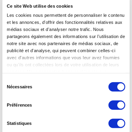
surface de 8 000
Ce site Web utilise des cookies
septembre
m2), afin de
2026. Infinite
Les cookies nous permettent de personnaliser le contenu
produire
Orbits produit
et les annonces, d'offrir des fonctionnalités relatives aux
autant…
deux types…
médias sociaux et d'analyser notre trafic. Nous
EN SAVOIR PLUS
EN SAVOIR PLUS
partageons également des informations sur l'utilisation de
notre site avec nos partenaires de médias sociaux, de
publicité et d'analyse, qui peuvent combiner celles-ci
avec d'autres informations que vous leur avez fournies
ou qu'ils ont collectées lors de votre utilisation de leurs
ESPACE
DÉFENSE
services. Vous consentez à nos cookies si vous
28 janv. 2026
1 déc. 2025
continuez à utiliser notre site Web.
Sélection
ArianeGroup
Nécessaires
du
Airbus
accélère son
consentement
Defence and
développement
Préférences
Space, pilier
aux Etats-Unis
industriel
avec la
des Yvelines
création de
Statistiques