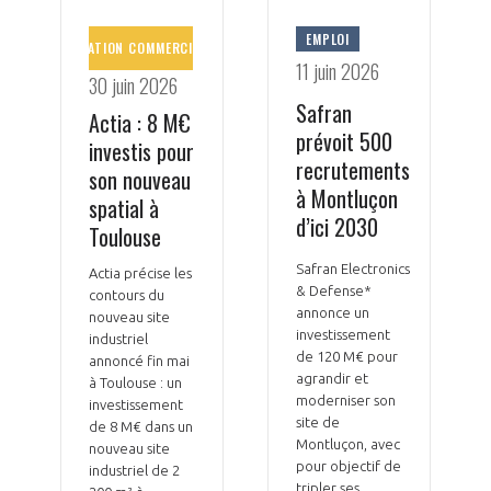
LE GIFAS
NON
OUI
t
Rejoignez une filière d’excellence et développez
AVIATION
EMPLOI
COMMERCIALE
11 juin 2026
 à
votre réseau au sein d’un écosystème intégré et
30 juin 2026
PRÉSENTATION
cohérent
Safran
Actia : 8 M€
prévoit 500
investis pour
recrutements
NOTRE VISION
son nouveau
ORGANISATION
à Montluçon
spatial à
d’ici 2030
Toulouse
NOS MISSIONS
LE CONSEIL DU GIFAS
FONCTIONNEMENT
Safran Electronics
Actia précise les
& Defense*
NOTRE HISTOIRE
contours du
L’ÉQUIPE DU GIFAS
annonce un
GEADS
nouveau site
ACCOMPAGNEMENT DE NOS ADHÉRENTS
investissement
industriel
de 120 M€ pour
annoncé fin mai
NOS RÉSEAUX À L'INTERNATIONAL
COMITÉ AERO PME
agrandir et
à Toulouse : un
LES PROGRAMMES DU GIFAS
LA MÉDIATION
moderniser son
investissement
site de
de 8 M€ dans un
Découvrez les avantages d'adhérer au GIFAS.
STARTAIR
Montluçon, avec
nouveau site
UN ÉCOSYSTÈME INTÉGRÉ ET COHÉRENT
LA MÉDIATION DANS LA FILIÈRE AÉRONAUTIQUE ET SPATIALE
Rencontres, salons, données sectorielles,
pour objectif de
LE SALON DU BOURGET
industriel de 2
tripler ses