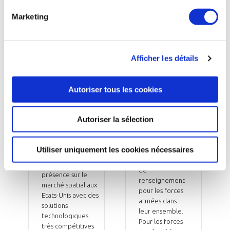
Sodern
Implanté à
America
Marketing
Elancourt depuis
une vingtaine
Le 15 janvier 2026,
d’années, Airbus
ArianeGroup* a
Defence and
annoncé
Space* emploie
Afficher les détails
développer son
2700 personnes
activité
qui travaillent
d’équipementier
pour les
Autoriser tous les cookies
aux Etats-Unis avec
secteurs de la
la création de la
défense, de la
filiale Sodern
Autoriser la sélection
sécurité et de
America. « Grâce à
l’espace. « Nous
ce nouveau
fournissons des
développement,
Utiliser uniquement les cookies nécessaires
systèmes
ArianeGroup
d’information et
renforcera sa
de
présence sur le
renseignement
marché spatial aux
pour les forces
Etats-Unis avec des
armées dans
solutions
leur ensemble.
technologiques
Pour les forces
très compétitives