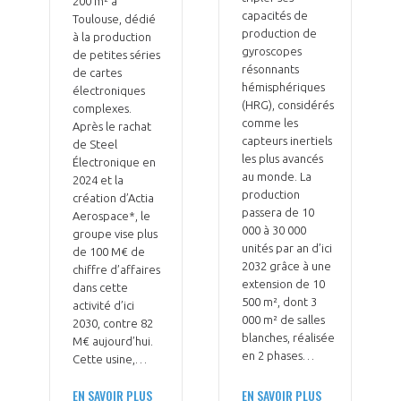
200 m² à
programmes ...
COMMISSIONS ET COMITÉS
capacités de
POURQUOI DEVENIR MEMBRE ?
Toulouse, dédié
L'OBSERVATOIRE
LE MÉDIATEUR DE LA FILIÈRE AÉRONAUTIQUE ET SPATIALE
production de
à la production
DEMANDE D’ADHÉSION
gyroscopes
de petites séries
résonnants
de cartes
MÉDIATION ET CHARTE D’ENGAGEMENT SUR LES RELATIONS ENTRE
hémisphériques
électroniques
CLIENTS ET FOURNISSEURS
(HRG), considérés
CHIFFRES CLÉS
complexes.
comme les
Après le rachat
capteurs inertiels
de Steel
LA MÉDIATION AU-DELÀ DE LA FILIÈRE AÉRONAUTIQUE ET SPATIALE
les plus avancés
Électronique en
LES ENJEUX
au monde. La
2024 et la
production
PRENDRE CONTACT AVEC LE MÉDIATEUR DE LA FILIÈRE
création d’Actia
passera de 10
Aerospace*, le
COMPÉTITIVITÉ
LES PUBLICATIONS
000 à 30 000
groupe vise plus
unités par an d’ici
de 100 M€ de
2032 grâce à une
chiffre d’affaires
EMPLOI & FORMATION
DOCUMENTS & BROCHURES
extension de 10
dans cette
500 m², dont 3
activité d’ici
000 m² de salles
ENVIRONNEMENT
2030, contre 82
RAPPORTS D'ACTIVITÉS
blanches, réalisée
M€ aujourd’hui.
en 2 phases…
Cette usine,…
INNOVATION
EN SAVOIR PLUS
EN SAVOIR PLUS