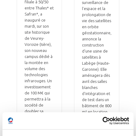
filiale à 50/50
surveillance de
entre Thales* et
l'espace et la
Safran*, a
prolongation de
inauguré ce
vie des satellites
mardi, sur son
en orbite
site historique
géostationnaire,
de Veurey-
annonce la
Voroize (Isère),
construction
son nouveau
d'une usine de
campus dédié à
satellites à
la montée en
Labège (Haute-
volume des
Garonne). Elle
technologies
aménagera dès
infrarouges. Un
avril des salles
investissement
blanches
de 100 M€ qui
d'intégration et
permettra à la
de test dans un
société de
bâtiment de 800
doubler sa
m² en location,
surface actuelle
en investissant 5
de salles
M€. L'usine
blanches
devrait
(atteignant une
démarrer en