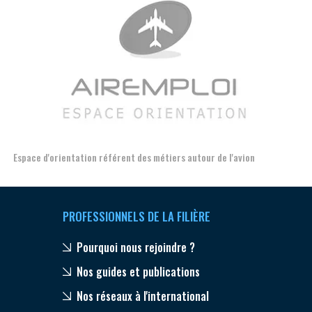
Espace d'orientation référent des métiers autour de l'avion
For
PROFESSIONNELS DE LA FILIÈRE
Pourquoi nous rejoindre ?
Nos guides et publications
Nos réseaux à l'international