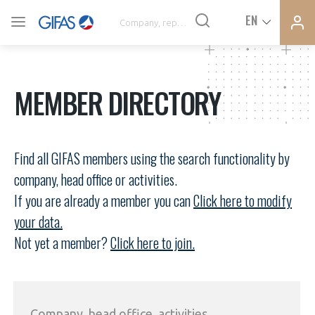
Ferme
Ferme
EN
VOUS ÊTES ADHÉRENTS
la
la
modal
modal
memb
memb
NEWS
MEMBER DIRECTORY
AN INDUSTRY AT THE HEART OF THE ACTIVITIES
Find all GIFAS members using the search functionality by
DEMANDE D’ADHÉSION
company, head office or activities.
AGENDA
If you are already a member you can
Click here to modify
CONNEXION
your data.
Not yet a member?
PRESS RELEASES
Click here to join.
Avez-vous un statut de droit français ?
GIFAS
PAS ENCORE ADHÉRENT ?
VOUS ÊTES UN PROFESSIONNEL DE LA FILIÈRE ?