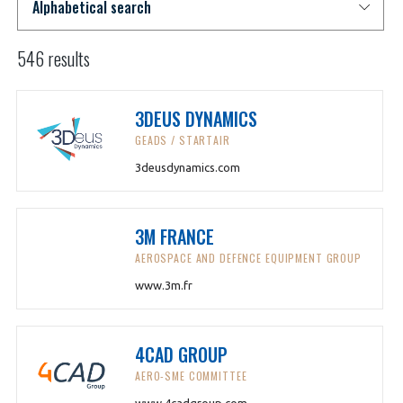
programmes ...
WHY JOIN US ?
THE SECTOR STAKES
DEMANDE D’ADHÉSION
546 results
COMPETITIVENESS
PUBLICATIONS
3DEUS DYNAMICS
GEADS / STARTAIR
CAREERS & TRAINING
PROGRAMS
3deusdynamics.com
ENVIRONMENT
DOCUMENTS
3M FRANCE
INNOVATION
AEROSPACE AND DEFENCE EQUIPMENT GROUP
ANNUAL REPORTS
www.3m.fr
INTERNATIONAL
4CAD GROUP
AERO-SME COMMITTEE