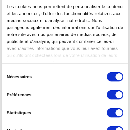
Les cookies nous permettent de personnaliser le contenu
et les annonces, d'offrir des fonctionnalités relatives aux
AAS INDUSTRIES
médias sociaux et d'analyser notre trafic. Nous
AERO-SME COMMITTEE
partageons également des informations sur l'utilisation de
notre site avec nos partenaires de médias sociaux, de
www.aas-industries.fr
publicité et d'analyse, qui peuvent combiner celles-ci
avec d'autres informations que vous leur avez fournies
ou qu'ils ont collectées lors de votre utilisation de leurs
ABC
services. Vous consentez à nos cookies si vous
AERO-SME COMMITTEE
continuez à utiliser notre site Web.
Sélection
www.abc-essais.com
Nécessaires
du
consentement
Préférences
ABIPA INTERNATIONAL
AERO-SME COMMITTEE
Statistiques
www.abipa-intl.com