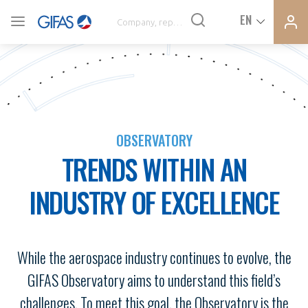
Ferme
Ferme
EN
VOUS ÊTES ADHÉRENTS
la
la
modal
modal
memb
memb
NEWS
OBSERVATORY
AN INDUSTRY AT THE HEART OF THE ACTIVITIES
TRENDS WITHIN AN
DEMANDE D’ADHÉSION
AGENDA
INDUSTRY OF EXCELLENCE
CONNEXION
PRESS RELEASES
Avez-vous un statut de droit français ?
While the aerospace industry continues to evolve, the
GIFAS
PAS ENCORE ADHÉRENT ?
GIFAS Observatory aims to understand this field’s
VOUS ÊTES UN PROFESSIONNEL DE LA FILIÈRE ?
challenges. To meet this goal, the Observatory is the