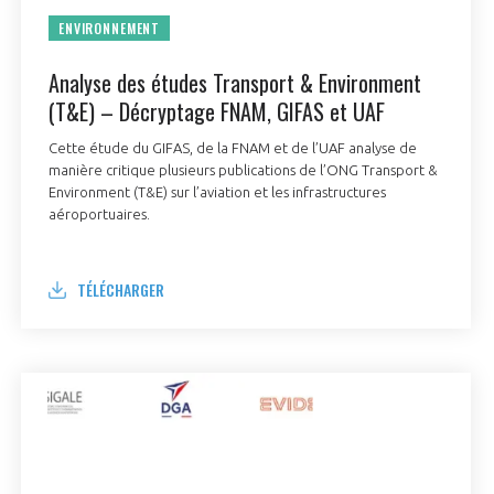
programmes ...
COMMISSIONS ET COMITÉS
POURQUOI DEVENIR MEMBRE ?
ENVIRONNEMENT
L'OBSERVATOIRE
LE MÉDIATEUR DE LA FILIÈRE AÉRONAUTIQUE ET SPATIALE
DEMANDE D’ADHÉSION
Analyse des études Transport & Environment
MÉDIATION ET CHARTE D’ENGAGEMENT SUR LES RELATIONS ENTRE
(T&E) – Décryptage FNAM, GIFAS et UAF
CLIENTS ET FOURNISSEURS
CHIFFRES CLÉS
Cette étude du GIFAS, de la FNAM et de l’UAF analyse de
manière critique plusieurs publications de l’ONG Transport &
LA MÉDIATION AU-DELÀ DE LA FILIÈRE AÉRONAUTIQUE ET SPATIALE
Environment (T&E) sur l’aviation et les infrastructures
LES ENJEUX
aéroportuaires.
PRENDRE CONTACT AVEC LE MÉDIATEUR DE LA FILIÈRE
COMPÉTITIVITÉ
LES PUBLICATIONS
TÉLÉCHARGER
EMPLOI & FORMATION
DOCUMENTS & BROCHURES
ENVIRONNEMENT
RAPPORTS D'ACTIVITÉS
INNOVATION