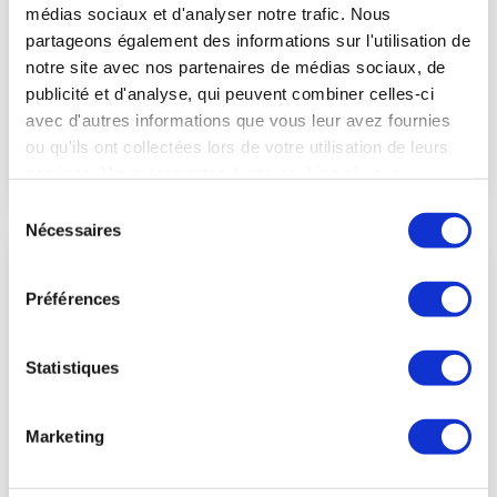
l'industrie aéronautique et spatiale
médias sociaux et d'analyser notre trafic. Nous
partageons également des informations sur l'utilisation de
Les principaux indicateurs emploi du secteur en 2024 et 2025
: effectifs, recrutements, alternance et stages, indicateurs
notre site avec nos partenaires de médias sociaux, de
salariaux, etc.
publicité et d'analyse, qui peuvent combiner celles-ci
avec d'autres informations que vous leur avez fournies
ou qu'ils ont collectées lors de votre utilisation de leurs
TÉLÉCHARGER
services. Vous consentez à nos cookies si vous
continuez à utiliser notre site Web.
Sélection
Nécessaires
du
consentement
Préférences
Statistiques
Marketing