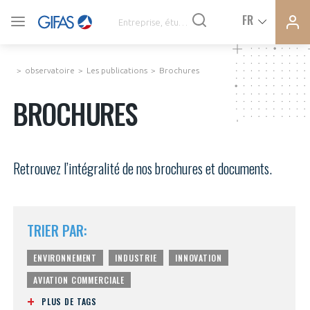
Ferme
Ferme
FR
VOUS ÊTES ADHÉRENTS
la
la
modal
modal
memb
memb
observatoire
Les publications
Brochures
ACTUALITÉS
BROCHURES
À LA UNE
Retrouvez l’intégralité de nos brochures et documents.
DEMANDE D’ADHÉSION
SYNTHÈSE DE PRESSE
CONNEXION
TRIER PAR:
AGENDA
Avez-vous un statut de droit français ?
ENVIRONNEMENT
INDUSTRIE
INNOVATION
PAS ENCORE ADHÉRENT ?
AVIATION COMMERCIALE
COMMUNIQUÉS DE PRESSE
VOUS ÊTES UN PROFESSIONNEL DE LA FILIÈRE ?
PLUS DE TAGS