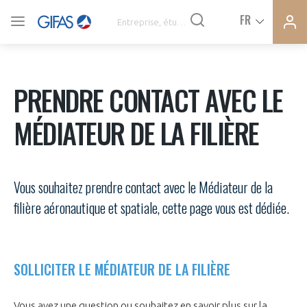
Ferme
Ferme
FR
VOUS ÊTES ADHÉRENTS
la
la
modal
modal
memb
memb
ACTUALITÉS
PRENDRE CONTACT AVEC LE
MÉDIATEUR DE LA FILIÈRE
À LA UNE
DEMANDE D’ADHÉSION
Vous souhaitez prendre contact avec le Médiateur de la
SYNTHÈSE DE PRESSE
filière aéronautique et spatiale, cette page vous est dédiée.
CONNEXION
AGENDA
Avez-vous un statut de droit français ?
SOLLICITER LE MÉDIATEUR DE LA FILIÈRE
PAS ENCORE ADHÉRENT ?
COMMUNIQUÉS DE PRESSE
VOUS ÊTES UN PROFESSIONNEL DE LA FILIÈRE ?
Vous avez une question ou souhaitez en savoir plus sur la