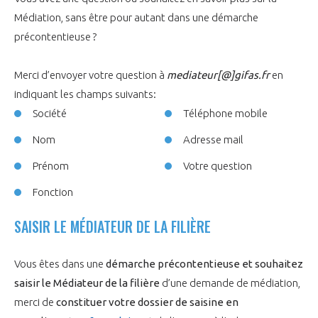
LE GIFAS
NON
OUI
Médiation, sans être pour autant dans une démarche
t
Rejoignez une filière d’excellence et développez
précontentieuse ?
 à
votre réseau au sein d’un écosystème intégré et
PRÉSENTATION
cohérent
Merci d’envoyer votre question à
mediateur[@]gifas.fr
en
indiquant les champs suivants:
NOTRE VISION
Société
Téléphone mobile
ORGANISATION
Nom
Adresse mail
NOS MISSIONS
LE CONSEIL DU GIFAS
FONCTIONNEMENT
Prénom
Votre question
NOTRE HISTOIRE
Fonction
L’ÉQUIPE DU GIFAS
GEADS
ACCOMPAGNEMENT DE NOS ADHÉRENTS
SAISIR LE MÉDIATEUR DE LA FILIÈRE
NOS RÉSEAUX À L'INTERNATIONAL
COMITÉ AERO PME
LES PROGRAMMES DU GIFAS
LA MÉDIATION
Vous êtes dans une
démarche précontentieuse et souhaitez
Découvrez les avantages d'adhérer au GIFAS.
saisir le Médiateur de la filiè
re
d’une demande de médiation,
STARTAIR
UN ÉCOSYSTÈME INTÉGRÉ ET COHÉRENT
LA MÉDIATION DANS LA FILIÈRE AÉRONAUTIQUE ET SPATIALE
Rencontres, salons, données sectorielles,
merci de
constituer votre dossier de saisine en
LE SALON DU BOURGET