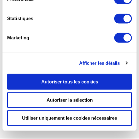
Statistiques
Site connexes et partenaires
Marketing
Afficher les détails
Autoriser tous les cookies
Autoriser la sélection
Utiliser uniquement les cookies nécessaires
Espace d'orientation référent des métiers autour de l'avion
For