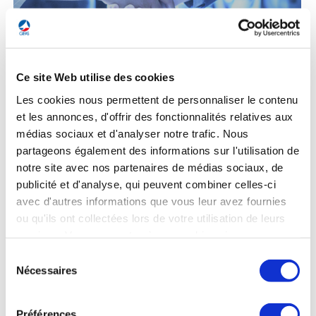
INTERNATIONALISATION
DÉCOUVRIR
Ce site Web utilise des cookies
Les cookies nous permettent de personnaliser le contenu
et les annonces, d'offrir des fonctionnalités relatives aux
médias sociaux et d'analyser notre trafic. Nous
LA MÉDIATION DANS LA
partageons également des informations sur l'utilisation de
notre site avec nos partenaires de médias sociaux, de
FILIÈRE AÉRONAUTIQUE ET
publicité et d'analyse, qui peuvent combiner celles-ci
avec d'autres informations que vous leur avez fournies
SPATIALE
ou qu'ils ont collectées lors de votre utilisation de leurs
services. Vous consentez à nos cookies si vous
continuez à utiliser notre site Web.
Sélection
Nécessaires
du
DÉCOUVRIR
consentement
Préférences