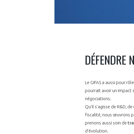
VOUS ÊTES
DÉFENDRE N
ADHÉRENTS
Développez votre activité à l’étra
Le GIFAS a aussi pour rôl
pérennité de votre entreprise à
pourrait avoir un impact s
négociations.
Qu’il s’agisse de R&D, de
fiscalité, nous œuvrons p
prenons aussi soin de
tra
d’évolution.