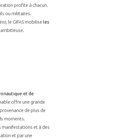
ration profite à chacun.
ls ou militaires.
insi, le GIFAS mobilise
les
 ambitieuse.
GIFAS. Rencontres, salons,
rogrammes ...
ÉSION
éronautique et de
nable offre une grande
en provenance de plus de
ands moments.
s manifestations et à des
mation et par une