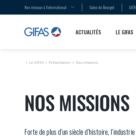
AGENDA
LA MÉDIATION
LES ENJEUX
Nos réseaux à l'international
Salon du Bourget
L'AÉ
COMMUNIQUÉS DE PRESSE
LE SALON DU BOURGET
LES PUBLICATIONS
ACTUALITÉS
LE GIFAS
Le GIFAS
Présentation
Nos missions
NOS MISSIONS
Forte de plus d’un siècle d’histoire, l’indus