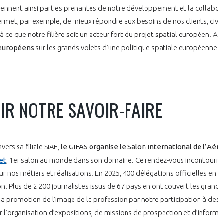
ennent ainsi parties prenantes de notre développement et la collabo
rmet, par exemple, de mieux répondre aux besoins de nos clients, civi
 ce que notre filière soit un acteur fort du projet spatial européen. A
NON
OUI
 européens
sur les grands volets d’une politique spatiale européenne
Découvrez les avantages d'adhérer au 
données sectorielles, p
R NOTRE SAVOIR-FAIRE
DEMANDE D’ADH
vers sa filiale SIAE,
le GIFAS organise le Salon International de l’A
et
, 1er salon au monde dans son domaine. Ce rendez-vous incontour
 sur nos métiers et réalisations. En 2025, 400 délégations officielles 
lon. Plus de 2 200 journalistes issus de 67 pays en ont couvert les gr
la promotion de l’image de la profession par notre participation à de
r l’organisation d’expositions, de missions de prospection et d’infor