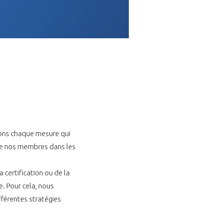
Fermer
la
ÉRENT ?
modale
Fermer
membre
la
EL DE LA FILIÈRE ?
modale
membre
ce et développez votre
Apportez votre savoir-faire à la
ons chaque mesure qui
 intégré et cohérent
défense de vos
e nos membres dans les
 certification ou de la
e. Pour cela, nous
férentes stratégies