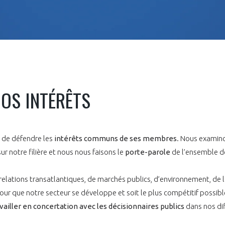
PAS ENCORE ADH
OS INTÉRÊTS
VOUS ÊTES UN PROFESSIONN
nger et assurez la
Rejoignez une filière d’excellen
e de défendre les
intérêts communs de ses membres
. Nous examin
 l’international
réseau au sein d’un écosystème
ur notre filière et nous nous faisons le
porte-parole
de l’ensemble d
DEMANDE D’ADHÉSION
 relations transatlantiques, de marchés publics, d’environnement, de la
our que notre secteur se développe et soit le plus compétitif possibl
vailler en concertation avec les décisionnaires publics
dans nos dif
Avez-vous un statut de droit français ?