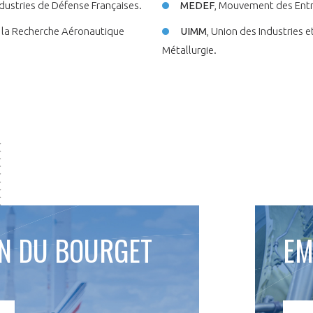
ndustries de Défense Françaises.
MEDEF
, Mouvement des Entr
r la Recherche Aéronautique
UIMM
, Union des Industries e
Métallurgie.
ON DU BOURGET
EM