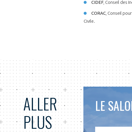
CIDEF
, Conseil des I
CORAC
, Conseil pou
Civile.
ALLER
LE SAL
PLUS