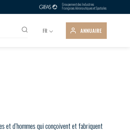
 chaîne d’approvisionnement (ou
ments.
Groupement des Industries
Françaises Aéronautiques et Spatiales
...
FR
ANNUAIRE
mmes et d’hommes qui conçoivent et fabriquent