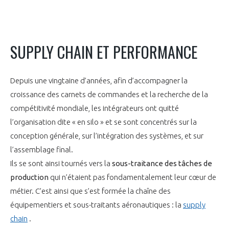
programmes ...
COMMISSIONS ET COMITÉS
POURQUOI DEVENIR MEMBRE ?
L'OBSERVATOIRE
LE MÉDIATEUR DE LA FILIÈRE AÉRONAUTIQUE ET SPATIALE
DEMANDE D’ADHÉSION
SUPPLY CHAIN ET PERFORMANCE
MÉDIATION ET CHARTE D’ENGAGEMENT SUR LES RELATIONS ENTRE
CLIENTS ET FOURNISSEURS
CHIFFRES CLÉS
Depuis une vingtaine d’années, afin d’accompagner la
LA MÉDIATION AU-DELÀ DE LA FILIÈRE AÉRONAUTIQUE ET SPATIALE
croissance des carnets de commandes et la recherche de la
LES ENJEUX
compétitivité mondiale, les intégrateurs ont quitté
PRENDRE CONTACT AVEC LE MÉDIATEUR DE LA FILIÈRE
l’organisation dite « en silo » et se sont concentrés sur la
COMPÉTITIVITÉ
LES PUBLICATIONS
conception générale, sur l’intégration des systèmes, et sur
l’assemblage final.
EMPLOI & FORMATION
DOCUMENTS & BROCHURES
Ils se sont ainsi tournés vers la
sous-traitance des tâches de
production
qui n’étaient pas fondamentalement leur cœur de
ENVIRONNEMENT
RAPPORTS D'ACTIVITÉS
métier. C’est ainsi que s’est formée la chaîne des
équipementiers et sous-traitants aéronautiques : la
supply
INNOVATION
chain
.