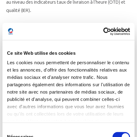
au niveau des indicateurs taux de livraison à l’heure (OTD) et
qualité (IER).
L’apport des nouvelles technologies dites « 4.0 ou industrie du
futur » dans les méthodes et outils de production est
indispensable au maintien de la compétitivité de nos
entreprises. Le GIFAS a donc élaboré
le programme
«
Ce site Web utilise des cookies
Industrie du Futur »
qui vise à accompagner nos adhérents
Les cookies nous permettent de personnaliser le contenu
dans leur
transformation vers l’industrie du futur
,
et les annonces, d'offrir des fonctionnalités relatives aux
notamment en aidant les PME et ETI à s’approprier les
médias sociaux et d'analyser notre trafic. Nous
nouvelles technologies du numérique et de production, dans
partageons également des informations sur l'utilisation de
notre site avec nos partenaires de médias sociaux, de
toutes les phases de vie d’un produit. Doté d’un budget de
publicité et d'analyse, qui peuvent combiner celles-ci
23M€ sur trois ans, ce programme est accessible à 300
avec d'autres informations que vous leur avez fournies
entreprises.
ou qu'ils ont collectées lors de votre utilisation de leurs
services. Vous consentez à nos cookies si vous
La filière a souhaité se doter d’un référentiel unique, reconnu
continuez à utiliser notre site Web.
Sélection
par tous les maîtres d’œuvres, de cette initiative est née la
Nécessaires