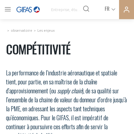
Ferme
Ferme
FR
VOUS ÊTES ADHÉRENTS
la
la
modal
modal
memb
memb
observatoire
Les enjeux
ACTUALITÉS
COMPÉTITIVITÉ
À LA UNE
La performance de l’industrie aéronautique et spatiale
DEMANDE D’ADHÉSION
tient, pour partie, en sa maîtrise de la chaîne
SYNTHÈSE DE PRESSE
d’approvisionnement (ou
supply chain
), de sa qualité sur
CONNEXION
l’ensemble de la chaine de valeur du donneur d’ordre jusqu’à
AGENDA
Avez-vous un statut de droit français ?
la PME, en adressant les aspects tant techniques
qu’économiques. Pour le GIFAS, il est impératif de
PAS ENCORE ADHÉRENT ?
COMMUNIQUÉS DE PRESSE
continuer à poursuivre ces efforts afin de servir la
VOUS ÊTES UN PROFESSIONNEL DE LA FILIÈRE ?