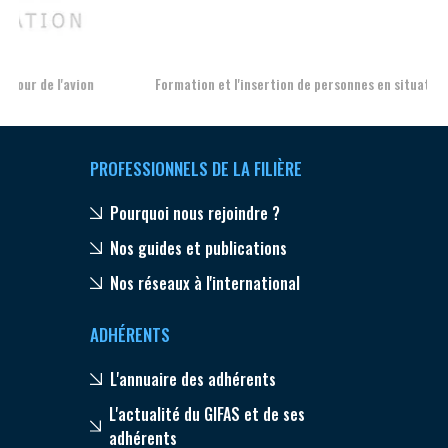
Aer
Formation et l'insertion de personnes en situation de handicap
PROFESSIONNELS DE LA FILIÈRE
Pourquoi nous rejoindre ?
Nos guides et publications
Nos réseaux à l'international
ADHÉRENTS
L'annuaire des adhérents
L'actualité du GIFAS et de ses
adhérents