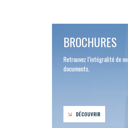
BROCHURES
VOUS ÊTES
ADHÉRENTS
Retrouvez l’intégralité de n
documents.
Développez votre activité à l’étra
pérennité de votre entreprise à
DÉCOUVRIR