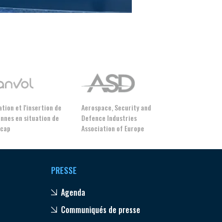
GIFAS. Rencontres, salons,
rogrammes ...
tion et l'insertion de
Aerospace, Security and
ÉSION
nnes en situation de
Defence Industries
icap
Association of Europe
PRESSE
Agenda
Communiqués de presse