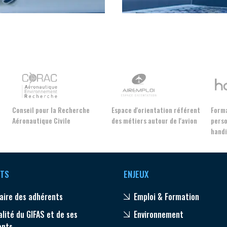
NON
OUI
Découvrez les avantages d'adhérer au 
données sectorielles, p
Conseil pour la Recherche
Espace d'orientation référent
Forma
DEMANDE D’ADH
Aéronautique Civile
des métiers autour de l'avion
perso
hand
TS
ENJEUX
aire des adhérents
Emploi & Formation
alité du GIFAS et de ses
Environnement
ents