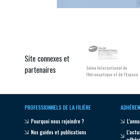
CONNEXION
Site connexes et
partenaires
Salon International de
l'Aéronautique et de l'Espace
PROFESSIONNELS DE LA FILIÈRE
ADHÉREN
Pourquoi nous rejoindre ?
L'annu
Nos guides et publications
L'actu
adhér