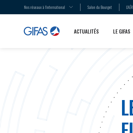
AGENDA
LA MÉDIATION
LES ENJEUX
Nos réseaux à l'international
Salon du Bourget
L'AÉ
COMMUNIQUÉS DE PRESSE
LE SALON DU BOURGET
LES PUBLICATIONS
ACTUALITÉS
LE GIFAS
L
F