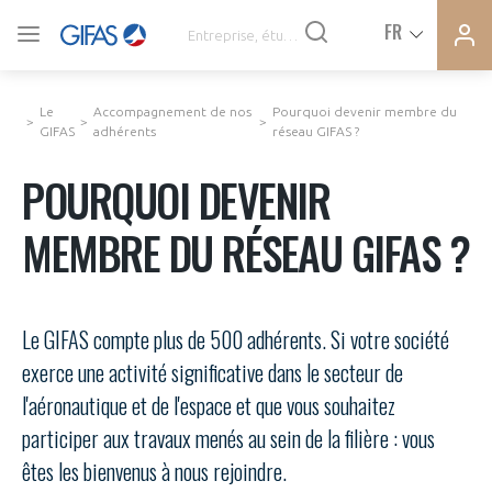
Ferme
Ferme
FR
VOUS ÊTES ADHÉRENTS
la
la
modal
modal
memb
memb
Le
Accompagnement de nos
Pourquoi devenir membre du
ACTUALITÉS
GIFAS
adhérents
réseau GIFAS ?
POURQUOI DEVENIR
À LA UNE
MEMBRE DU RÉSEAU GIFAS ?
DEMANDE D’ADHÉSION
SYNTHÈSE DE PRESSE
Le GIFAS compte plus de 500 adhérents. Si votre société
CONNEXION
exerce une activité significative dans le secteur de
AGENDA
Avez-vous un statut de droit français ?
l'aéronautique et de l'espace et que vous souhaitez
participer aux travaux menés au sein de la filière : vous
PAS ENCORE ADHÉRENT ?
COMMUNIQUÉS DE PRESSE
êtes les bienvenus à nous rejoindre.
VOUS ÊTES UN PROFESSIONNEL DE LA FILIÈRE ?