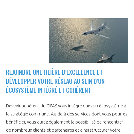
LE GIFAS
NON
OUI
t
Rejoignez une filière d’excellence et développez
 à
votre réseau au sein d’un écosystème intégré et
PRÉSENTATION
cohérent
NOTRE VISION
ORGANISATION
NOS MISSIONS
LE CONSEIL DU GIFAS
FONCTIONNEMENT
REJOINDRE UNE FILIÈRE D’EXCELLENCE ET
DÉVELOPPER VOTRE RÉSEAU AU SEIN D’UN
NOTRE HISTOIRE
L’ÉQUIPE DU GIFAS
GEADS
ÉCOSYSTÈME INTÉGRÉ ET COHÉRENT
ACCOMPAGNEMENT DE NOS ADHÉRENTS
NOS RÉSEAUX À L'INTERNATIONAL
COMITÉ AERO PME
Devenir adhérent du GIFAS vous intègre dans un écosystème à
LES PROGRAMMES DU GIFAS
LA MÉDIATION
la stratégie commune. Au-delà des services dont vous pourrez
Découvrez les avantages d'adhérer au GIFAS.
STARTAIR
bénéficier, vous aurez également la possibilité de rencontrer
UN ÉCOSYSTÈME INTÉGRÉ ET COHÉRENT
LA MÉDIATION DANS LA FILIÈRE AÉRONAUTIQUE ET SPATIALE
Rencontres, salons, données sectorielles,
LE SALON DU BOURGET
de nombreux clients et partenaires et ainsi structurer votre