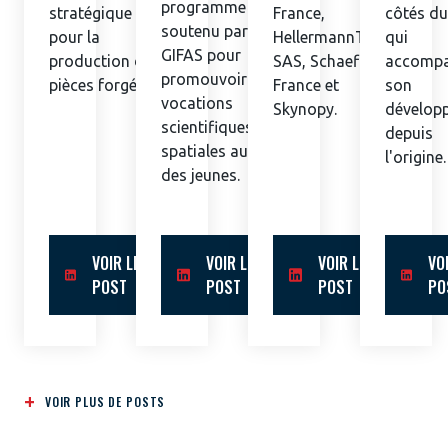
programme
stratégique
France,
côtés d
soutenu par le
pour la
HellermannTyton
qui
GIFAS pour
production de
SAS, Schaeffler
accomp
promouvoir les
pièces forgées.
France et
son
vocations
Skynopy.
dévelop
scientifiques et
depuis
spatiales auprès
l'origine.
des jeunes.
VOIR LE
VOIR LE
VOIR LE
VO
POST
POST
POST
PO
VOIR PLUS DE POSTS