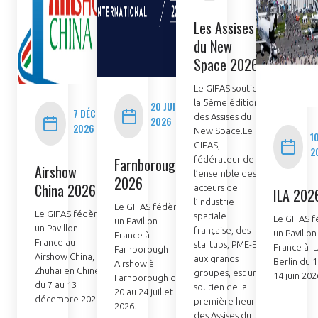
Défense et
est une priorité
Spatiaux (GEADS),
Les Assises
absolue ».
qui rassemble des
du New
ETI et startups
toujours plus
Space 2026
nombreuses. Alain
Dulac, président
Le GIFAS soutient
directeur général
la 5ème édition
20 JUIL.
7 DÉC.
de Factem, succède
des Assises du
2026
2026
à Clémentine Gallet
New Space.Le
1
comme président
GIFAS,
2
du Comité Aéro-
Farnborough
fédérateur de
Airshow
PME.
l’ensemble des
2026
China 2026
acteurs de
ILA 202
l’industrie
Le GIFAS fédère
Le GIFAS fédère
spatiale
Le GIFAS 
un Pavillon
un Pavillon
française, des
un Pavillon
France à
France au
startups, PME-ETI
France à IL
Farnborough
Airshow China, à
aux grands
Berlin du 
Airshow à
Zhuhai en Chine,
groupes, est un
14 juin 202
Farnborough du
du 7 au 13
soutien de la
20 au 24 juillet
décembre 2026.
première heure
2026.
des Assises du