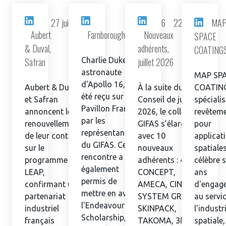
27 juil. 2026
23 juil. 2026
22 juil. 2026
MA
Aubert
Farnborough
Nouveaux
SPACE
& Duval,
adhérents,
COATING
Safran
Charlie Duke,
juillet 2026
astronaute
MAP SP
d'Apollo 16, a
Aubert & Duval
À la suite du
COATIN
été reçu sur le
et Safran
Conseil de juillet
spéciali
Pavillon France
annoncent le
2026, le collectif
revêtem
par les
renouvellement
GIFAS s’élargit
pour
représentants
de leur contrat
avec 10
applicat
du GIFAS. Cette
sur le
nouveaux
spatiales
rencontre a
programme
adhérents : 4D
célèbre 
également
LEAP,
CONCEPT,
ans
permis de
confirmant un
AMECA, CINI, ISP
d'engag
mettre en avant
partenariat
SYSTEM GROUP,
au servi
l'Endeavour
industriel
SKINPACK,
l'industr
Scholarship, un
français
TAKOMA, 3M
spatiale,