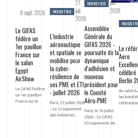
27
juil.
programmes ...
COMMISSIONS ET COMITÉS
INDUSTRIE
POURQUOI DEVENIR MEMBRE ?
L'OBSERVATOIRE
juil.
2026
LE MÉDIATEUR DE LA FILIÈRE AÉRONAUTIQUE ET SPATIALE
8 sept. 2026
INDUSTRIE
2026
DEMANDE D’ADHÉSION
INDUSTR
Assemblée
MÉDIATION ET CHARTE D’ENGAGEMENT SUR LES RELATIONS ENTRE
Le GIFAS
CLIENTS ET FOURNISSEURS
L’industrie
Générale du
CHIFFRES CLÉS
fédère un
aéronautique
GIFAS 2026 -
1er pavillon
Le référ
et spatiale se
poursuite de la
LA MÉDIATION AU-DELÀ DE LA FILIÈRE AÉRONAUTIQUE ET SPATIALE
France sur
Aero
LES ENJEUX
mobilise pour
dynamique
le salon
Excelle
la cyber-
d'adhésion et
PRENDRE CONTACT AVEC LE MÉDIATEUR DE LA FILIÈRE
Egypt
célébré 
résilience de
nouveau
COMPÉTITIVITÉ
AirShow
LES PUBLICATIONS
Berlin 
ses PME et ETI
président pour
Le GIFAS fédère
- juillet 2026
le Comité
Au salon IL
EMPLOI & FORMATION
un 1er pavillon
DOCUMENTS & BROCHURES
les bienfai
Aéro-PME
France sur le
Paris, 27 juillet 2026
référentie
salon El Alamein
– Le Groupement
Excellence
ENVIRONNEMENT
Paris, le 16 juillet
RAPPORTS D'ACTIVITÉS
International
des Industries
l’excellen
2026 – Le GIFAS
Airshow (Egypt
Françaises
opération
(Groupement des
AirShow) du 8
Aéronautiques et
INNOVATION
la chaîne 
Industries
au 10
Spatiales (GIFAS)
aéronauti
Françaises