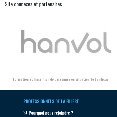
Site connexes et partenaires
Aer
Formation et l'insertion de personnes en situation de handicap
PROFESSIONNELS DE LA FILIÈRE
Pourquoi nous rejoindre ?