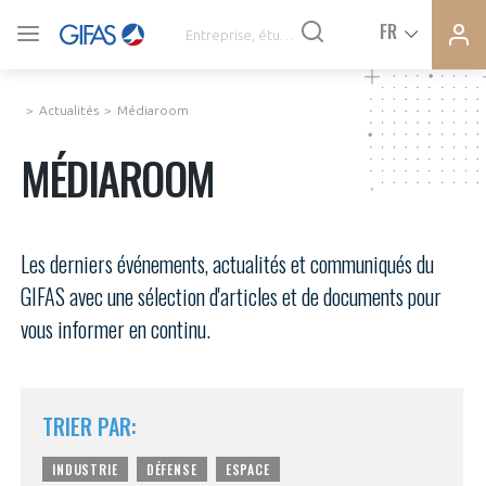
Ferme
Ferme
FR
VOUS ÊTES ADHÉRENTS
la
la
modal
modal
memb
memb
Actualités
Médiaroom
ACTUALITÉS
MÉDIAROOM
À LA UNE
Les derniers événements, actualités et communiqués du
DEMANDE D’ADHÉSION
GIFAS avec une sélection d'articles et de documents pour
SYNTHÈSE DE PRESSE
vous informer en continu.
CONNEXION
AGENDA
Avez-vous un statut de droit français ?
TRIER PAR:
PAS ENCORE ADHÉRENT ?
COMMUNIQUÉS DE PRESSE
VOUS ÊTES UN PROFESSIONNEL DE LA FILIÈRE ?
INDUSTRIE
DÉFENSE
ESPACE