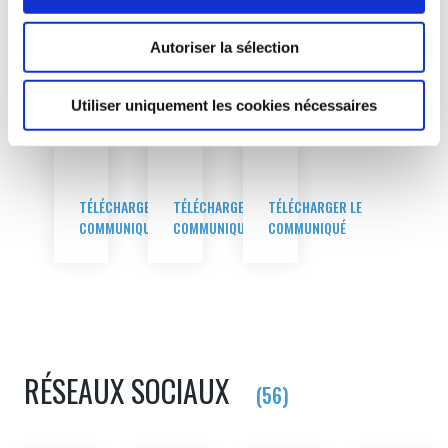
« renforcer la
maturité en
Autoriser la sélection
cybersécurité de
notre chaîne de
valeur industrielle
Utiliser uniquement les cookies nécessaires
est une priorité
absolue ».
TÉLÉCHARGER LE
TÉLÉCHARGER LE
TÉLÉCHARGER LE
COMMUNIQUÉ
COMMUNIQUÉ
COMMUNIQUÉ
RÉSEAUX SOCIAUX
(56)