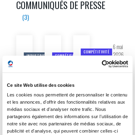
COMMUNIQUÉS DE PRESSE
(3)
27
16
6 mai
COMPÉTITIVITÉ
juil.
juil.
2026
INDUSTRIE
COMPÉTITIVITÉ
2026
2026
Résultats 2025 :
L’industrie
Assemblée
une filière
Ce site Web utilise des cookies
aéronautique
Générale du GIFAS
aéronautique et
et spatiale se
: poursuite de la
spatiale solide qui
Les cookies nous permettent de personnaliser le contenu
mobilise pour
dynamique
maintient son cap
et les annonces, d'offrir des fonctionnalités relatives aux
médias sociaux et d'analyser notre trafic. Nous
la cyber-
d'adhésion et
vers l’avenir
partageons également des informations sur l'utilisation de
résilience de
nouveau président
Paris, 6 mai 2026 –
notre site avec nos partenaires de médias sociaux, de
ses PME et ETI
pour le Comité
Portée par la croissance
publicité et d'analyse, qui peuvent combiner celles-ci
Aéro-PME
du trafic aérien, la