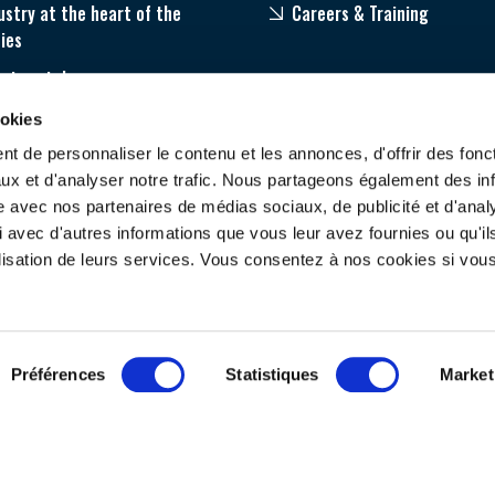
DEMANDE D’ADH
ustry at the heart of the
Careers & Training
ties
ector stakes
ams
ookies
t de personnaliser le contenu et les annonces, d'offrir des fonct
ux et d'analyser notre trafic. Nous partageons également des in
site avec nos partenaires de médias sociaux, de publicité et d'anal
 avec d'autres informations que vous leur avez fournies ou qu'il
tilisation de leurs services. Vous consentez à nos cookies si vou
ONTACT US
FOLLOW US
Préférences
Statistiques
Market