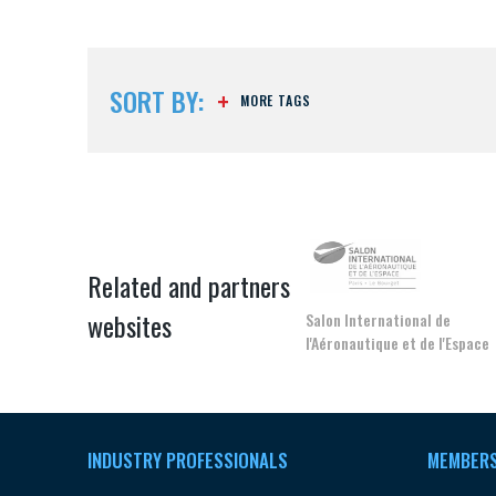
Développez votre activité à l’étra
pérennité de votre entreprise à
SORT BY:
MORE TAGS
CONNEXION
Related and partners
websites
Salon International de
Conseil pour la R
l'Aéronautique et de l'Espace
Aéronautique Civil
INDUSTRY PROFESSIONALS
MEMBER