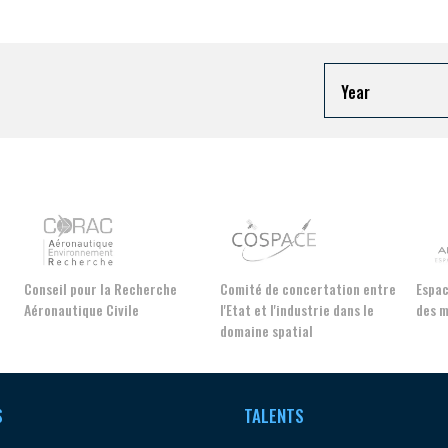
nger et assurez la
Rejoignez une filière d’excellen
 l’international
réseau au sein d’un écosystème
DEMANDE D’ADHÉSION
Year
Avez-vous un statut de droit français ?
NON
OUI
echerche
Comité de concertation entre
Espace d'orientation référe
e
l'Etat et l'industrie dans le
des métiers autour de l'avio
domaine spatial
Découvrez les avantages d'adhérer au 
données sectorielles, p
S
TALENTS