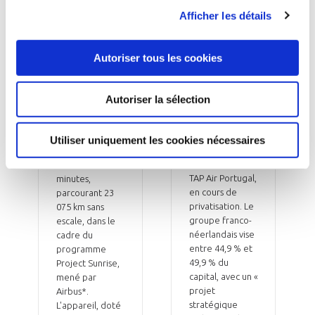
ferme pour
heures
Afficher les détails
TAP
Le premier
Air France-KLM
A350-1000ULR
Autoriser tous les cookies
et Lufthansa ont
destiné à
déposé
Qantas a
mercredi leur
effectué un vol
Autoriser la sélection
offre
retour d'essai
contraignante
entre
pour une
Melbourne et
Utiliser uniquement les cookies nécessaires
participation
Toulouse de 24
minoritaire dans
heures et 24
TAP Air Portugal,
minutes,
en cours de
parcourant 23
privatisation. Le
075 km sans
groupe franco-
escale, dans le
néerlandais vise
cadre du
entre 44,9 % et
programme
49,9 % du
Project Sunrise,
capital, avec un «
mené par
projet
Airbus*.
stratégique
L'appareil, doté