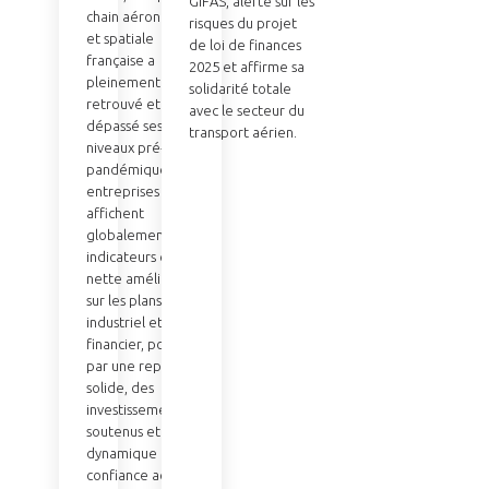
GIFAS, alerte sur les
chain aéronautique
risques du projet
et spatiale
de loi de finances
française a
2025 et affirme sa
pleinement
solidarité totale
retrouvé et
avec le secteur du
dépassé ses
transport aérien.
niveaux pré-
pandémiques. Les
entreprises
affichent
globalement des
indicateurs en
nette amélioration
sur les plans
industriel et
financier, portées
par une reprise
solide, des
investissements
soutenus et une
dynamique de
confiance accrue.