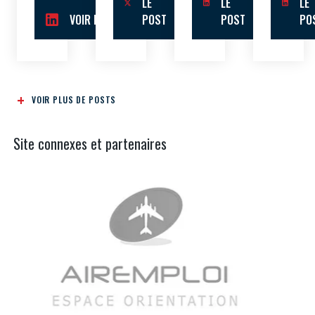
LE
LE
LE
VOIR LE POST
POST
POST
PO
VOIR PLUS DE POSTS
Site connexes et partenaires
Aer