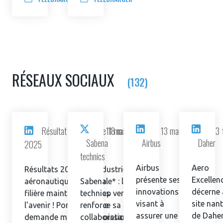
RÉSEAUX SOCIAUX
(132)
Résultat annuel filière
11 mai 2026
18 mars 2026
13 mars 2026
3 
Sabena
Airbus
Daher
2025
technics
Airbus
Aero
Résultats 2025 de l’industrie
présente ses
Excellen
aéronautique et spatiale* : la
Sabena
innovations
décerne
filière maintient son cap vers
technics
visant à
site nant
l'avenir ! Portée par une
renforce sa
assurer une
de Daher
demande mondiale croissante,
collaboration