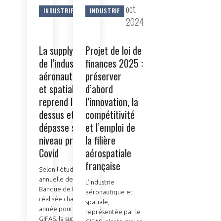
nov.
oct.
INDUSTRIE
INDUSTRIE
2025
2024
La supply chain
Projet de loi de
de l’industrie
finances 2025 :
aéronautique
préserver
et spatiale
d’abord
reprend le
l’innovation, la
dessus et
compétitivité
dépasse son
et l’emploi de
niveau pré-
la filière
Covid
aérospatiale
française
Selon l’étude
annuelle de la
L’industrie
Banque de France
aéronautique et
réalisée chaque
spatiale,
année pour le
représentée par le
GIFAS, la supply