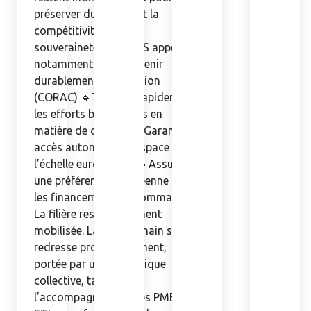
préserver durablement la
compétitivité et la
souveraineté. Le GIFAS appelle
notamment à : 🔹Soutenir
durablement l’innovation
(CORAC) 🔹Traduire rapidement
les efforts budgétaires en
matière de défense 🔹Garantir un
accès autonome à l’espace à
l’échelle européenne 🔹Assumer
une préférence européenne dans
les financements et commandes
La filière reste pleinement
mobilisée. La supply chain se
redresse progressivement,
portée par une dynamique
collective, tandis que
l’accompagnement des PME et