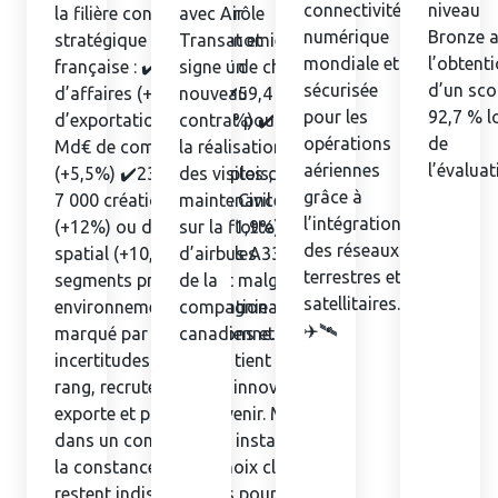
connectivité
niveau
la filière confirme son rôle
avec Air
numérique
Bronze 
stratégique dans l’économie
Transat et
mondiale et
l’obtent
française : ✔️85,6 Md€ de chiffre
signe un
sécurisée
d’un sco
d’affaires (+11,9 %) ✔️59,4 Md€
nouveau
pour les
92,7 % l
d’exportations (+14,6 %) ✔️88,6
contrat pour
opérations
de
Md€ de commandes
la réalisation
aériennes
l’évaluat
(+5,5%) ✔️230 500 emplois, dont
des visites de
grâce à
7 000 créations nettes Civil
maintenance
l’intégration
(+12%) ou défense (+11,9%),
sur la flotte
des réseaux
spatial (+10,8%), tous les
d’airbus A330
terrestres et
segments progressent malgré un
de la
satellitaires.
environnement international
compagnie
✈️🛰️
marqué par des tensions et des
canadienne.
incertitudes. La filière tient son
rang, recrute, investit, innove,
exporte et prépare l’avenir. Mais
dans un contexte plus instable,
la constance et des choix clairs
restent indispensables pour