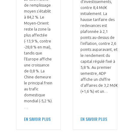
d'investissements,
de remplissage
contre 8,4 Md€
moyen s'établit
initialement. La
à 84,2 %. Le
hausse tarifaire des
Moyen-Orient
redevances est
reste la zone la
plafonnée à 2,1
plus affectée
points au-dessus de
(-13,9 %, contre
l'inflation, contre 2,6
-28,8 % en mai),
points auparavant, et
tandis que
le rendement du
l'Europe affiche
capital régulé fixé à
une croissance
5,8 %. Au premier
de 0,8 %. La
semestre, ADP
Chine demeure
affiche un chiffre
le principal frein
d'affaires de 3,2 Md€
au trafic
(+1,6 %) et un…
domestique
mondial (-5,2 %).
…
EN SAVOIR PLUS
EN SAVOIR PLUS