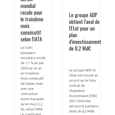
mondial
recule pour
Le groupe ADP
le troisième
obtient l'aval de
mois
l'Etat pour un
consécutif
plan
selon l'IATA
d'investissement
de 8,2 Md€
Le trafic
passagers
mondial a reculé
de 1,7 % en juin
2026 sur un an,
Le groupe ADP et
un troisième
l'Etat ont trouvé un
mois consécutif
accord sur le futur
de baisse, mais
contrat de
avec une
régulation
contraction
économique (CRE)
moins marquée
2027-2034 des
qu'en mai (-2,2
aéroports parisiens,
%), selon l'IATA.
doté de 8,2 Md€
Le coefficient