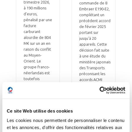
trimestre 2026,
commande de 8
à 190 millions
Embraer E190-E2,
d'euros,
complétant un
pénalisé par une
précédent accord
facture
de février 2025
carburant
portant sur
alourdie de 804
jusqu'à 20
M€ sur un an en
appareils. Cette
raison du conflit
décision fait suite
au Moyen-
à une étude du
Orient. Le
ministère japonais
groupe franco-
des Transports
néerlandais est
préconisant les
toutefois
accords ACMI
parvenu à
pour équilibrer
absorber
l'offre sur le
environ 85 % de
réseau aérien
ce surcoût grâce
intérieur. ANA et
à une hausse de
IBEX Airlines
Ce site Web utilise des cookies
8,7 % de ses
approfondissent
Les cookies nous permettent de personnaliser le contenu
recettes
ainsi leur
unitaires, portée
et les annonces, d'offrir des fonctionnalités relatives aux
partenariat : ANA
par la clientèle