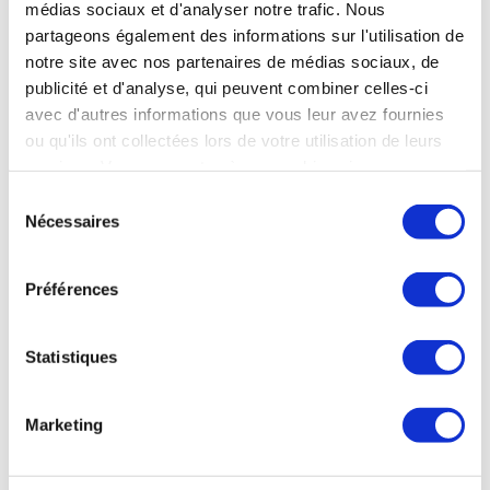
assurera la
médias sociaux et d'analyser notre trafic. Nous
premium : les
commercialisation
partageons également des informations sur l'utilisation de
recettes de La
et la
notre site avec nos partenaires de médias sociaux, de
Première ont
maintenance,
publicité et d'analyse, qui peuvent combiner celles-ci
bondi de 25 %.
IBEX…
Le chiffre…
avec d'autres informations que vous leur avez fournies
ou qu'ils ont collectées lors de votre utilisation de leurs
EN SAVOIR PLUS
EN SAVOIR PLUS
services. Vous consentez à nos cookies si vous
continuez à utiliser notre site Web.
Sélection
Nécessaires
du
consentement
INDUSTRIE
AVIATION
Préférences
COMMERCIALE
30 juil. 2026
30 juil. 2026
L'A350-
Air France-
Statistiques
1000ULR de
KLM et
Qantas
Lufthansa
boucle un
Marketing
déposent
vol test de
leur offre
plus de 24