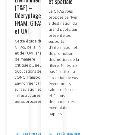
et spatiale
(T&E) –
Le GIFAS vous
Décryptage
propose ce flyer
FNAM, GIFAS
à destination du
et UAF
grand public qui
présente les
Cette étude du
supports
GIFAS, de la FNAM
d’information et
et de l’UAF analyse
de promotion
de manière
des métiers de la
critique plusieurs
filière. N’hésitez
publications de
pas à l’utiliser à
l’ONG Transport &
l’occasion de vos
Environment (T&E)
évènements,
sur l’aviation et les
salons et forums
infrastructures
et à nous
aéroportuaires.
demander des
exemplaires
papiers.
TÉLÉCHARGER
TÉLÉCHARGER