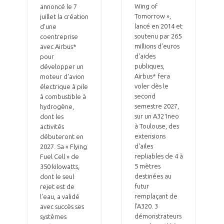
Wing of
annoncé le 7
Tomorrow »,
juillet la création
lancé en 2014 et
d'une
soutenu par 265
coentreprise
millions d'euros
avec Airbus*
d'aides
pour
publiques,
développer un
Airbus* fera
moteur d'avion
voler dès le
électrique à pile
second
à combustible à
semestre 2027,
hydrogène,
sur un A321neo
dont les
à Toulouse, des
activités
extensions
débuteront en
d'ailes
2027. Sa « Flying
repliables de 4 à
Fuel Cell » de
5 mètres
350 kilowatts,
destinées au
dont le seul
futur
rejet est de
remplaçant de
l'eau, a validé
l'A320. 3
avec succès ses
démonstrateurs
systèmes