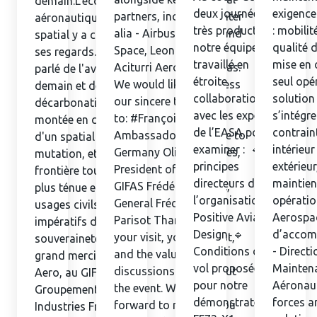
demain.L'écosystème
deux journées
exigence
partners, including - inter
aéronautique et
très productives,
: mobilit
alia - Airbus Defence and
spatial y a confronté
notre équipe a
qualité d
Space, Leonardo, and
ses regards. On y a
travaillé en
mise en 
Aciturri Aeroestructuras.
parlé de l'aviation de
étroite
seul opé
We would like to express
demain et de sa
collaboration
solution
our sincere thanks
décarbonation, de la
avec les experts
s’intégre
to: #FrançoisDelattre,
montée en cadence
de l’EASA pour
contrain
Ambassador of France to
d'un spatial en pleine
examiner : 🔹 Les
intérieu
Germany Olivier Andriès,
mutation, et de cette
principes
extérieur
President of
frontière toujours
directeurs de
maintien
GIFAS Frédéric Parisot,
plus ténue entre
l’organisation
opératio
General Frédéric
usages civils et
Positive Aviation
Aerospac
Parisot Thank you for
impératifs de
Design. 🔹
d’accom
your visit, your interest,
souveraineté.Un
Conditions de
- Directi
and the valuable
grand merci à ARTS
vol proposées
Mainten
discussions throughout
Aero, au GIFAS -
pour notre
Aéronaut
the event. We look
Groupement des
démonstrateur
forces a
forward to meeting you
Industries Françaises