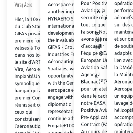
Viraj Aero
Pour Positive
opératio
Aerospace marked
Aviation, la
perform
another important step in
sécurité régit sur
aéronefs
HYNAERO SAS’s
Hier, la 10e édition
tout ce que nous
sur des 
international
du Club Start'Air du
faisons. Nous
maintena
development. Thanks to
GIFAS posait pour la
avons été ravis
et sur d
the invaluable support of
première fois ses
d’accueillir
de souti
GIFAS - Groupement des
valises à Toulouse,
l’équipe @EASA -
adaptés 
Industries Françaises
dans nos locaux, sur
European Union
lien avec
Aéronautiques et
le site d'ARTS où
Aviation Safety
la DMAé 
Spatiales, we had the
Viraj Aero est
Agency à
la Maint
opportunity to connect
implanté.Un cadre
Blagnac 🇫🇷
Aéronau
with the German
symbolique : le
pour un atelier
Aerospa
aerospace ecosystem,
hangar qui a abrité le
dans le cadre de
un équi
engage with French
premier Concorde
notre EASA /
lavage d
diplomatic
réunissait celles et
Positive Aviation
hélicopt
representatives, and
ceux qui
Pre-Application
accompa
continue advancing the
construisent
Contract (PAC).
opératio
FregateF100 program
l'aéronautique de
Au cours de
mainten
alongside key industrial