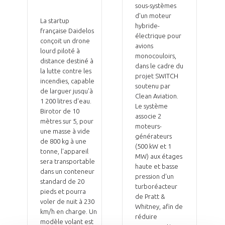
sous-systèmes
d'un moteur
La startup
hybride-
française Daidelos
électrique pour
conçoit un drone
avions
lourd piloté à
monocouloirs,
distance destiné à
dans le cadre du
la lutte contre les
projet SWITCH
incendies, capable
soutenu par
de larguer jusqu'à
Clean Aviation.
1 200 litres d'eau.
Le système
Birotor de 10
associe 2
mètres sur 5, pour
moteurs-
une masse à vide
générateurs
de 800 kg à une
(500 kW et 1
tonne, l'appareil
MW) aux étages
sera transportable
haute et basse
dans un conteneur
pression d'un
standard de 20
turboréacteur
pieds et pourra
de Pratt &
voler de nuit à 230
Whitney, afin de
km/h en charge. Un
réduire
modèle volant est