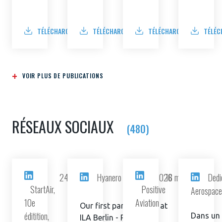
TÉLÉCHARGER
TÉLÉCHARGER
TÉLÉCHARGER
TÉLÉC
VOIR PLUS DE PUBLICATIONS
RÉSEAUX SOCIAUX
(480)
24 juin 2026
Hyanero
15 juin 2026
18 mai 2026
Dedi
StartAir,
Positive
Aerospace
10e
Aviation
Our first participation at
éditition,
Dans un 
ILA Berlin - Pioneering