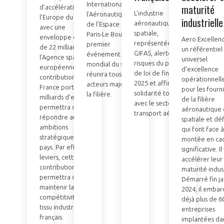
International de
maturité
d’accélération de
L’industrie
l’Aéronautique et
l’Europe du spatial,
industrielle
aéronautique et
de l’Espace de
avec une
spatiale,
Paris-Le Bourget,
enveloppe de plus
Aero Excellen
représentée par le
premier
de 22 milliards de
un référentiel
GIFAS, alerte sur les
événement
l’Agence spatiale
universel
risques du projet
mondial du secteur,
européenne. La
d'excellence
de loi de finances
réunira tous les
contribution de la
opérationnell
2025 et affirme sa
acteurs majeurs de
France portée à 3,7
pour les fourn
solidarité totale
la filière.
milliards d’euros lui
de la filière
avec le secteur du
permettra de
aéronautique c
transport aérien.
répondre aux
spatiale et dé
ambitions
qui font face 
stratégiques du
montée en ca
pays. Par effet de
significative. Il
leviers, cette
accélérer leur
contribution
maturité indust
permettra de
Démarré fin ja
maintenir la
2024, il emba
compétitivité du
déjà plus de 6
tissu industriel
entreprises
français.
implantées dan