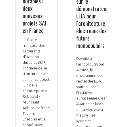
durables :
sur le
deux
démonstrateur
nouveaux
LEIA pour
projets SAF
l'architecture
en France
électrique des
futurs
La filière
monocouloirs
française des
carburants
d'aviation
Dévoilé à
durables (SAF)
Farnborough par
continue de se
Airbus*, le
structurer, avec
programme de
l'annonce début
recherche LEIA,
juin de la
soutenu par
coentreprise «
l'initiative
Rebound »,
européenne Clean
réunissant
Aviation et lancé
Airbus*, Safran*,
en janvier, vise à
Technip
maturer les
Energies et la
systèmes
coopérative
électriques non