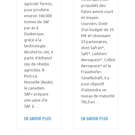
agricole Tereos,
propulsifs des
pour produire
futurs avions court
environ 160 000
et moyen-
tonnes de SAF
courriers. Doté
par an à
d'un budget de 35
Dunkerque
M€ et réunissant
grâce à la
25 partenaires,
technologie
dont Safran*,
Alcohol-to-Jet, à
Saft*, Liebherr
partir d'éthanol
Aerospace*, Collins
issu de résidus
Aerospace* et la
agricoles. À
Fraunhofer-
Port-La-
Gesellschaft, il a
Nouvelle (Aude),
pour objectif
le canadien
d'atteindre un
SAF+ prépare
niveau de maturité
une usine d'e-
TRL5 en…
SAF à…
EN SAVOIR PLUS
EN SAVOIR PLUS