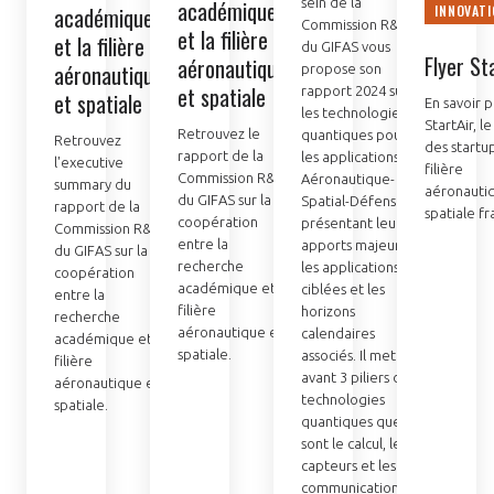
académique
sein de la
académique
INNOVAT
Commission R&D
et la filière
et la filière
du GIFAS vous
Flyer St
aéronautique
aéronautique
propose son
et spatiale
rapport 2024 sur
et spatiale
En savoir p
les technologies
StartAir, le
Retrouvez le
quantiques pour
Retrouvez
des startup
rapport de la
les applications
l'executive
filière
Commission R&D
Aéronautique-
summary du
aéronauti
du GIFAS sur la
Spatial-Défense,
rapport de la
spatiale fr
coopération
présentant leurs
Commission R&D
entre la
apports majeurs,
du GIFAS sur la
recherche
les applications
coopération
académique et la
ciblées et les
entre la
filière
horizons
recherche
aéronautique et
calendaires
académique et la
spatiale.
associés. Il met en
filière
avant 3 piliers des
aéronautique et
technologies
spatiale.
quantiques que
sont le calcul, les
capteurs et les
communications.