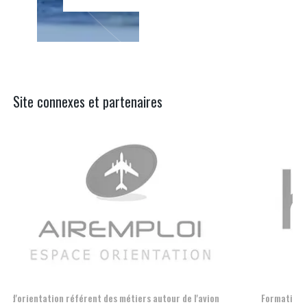
Site connexes et partenaires
Aer
Formation et l'insertion de personnes en situation de handicap