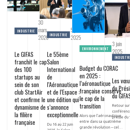
LE GIFAS
NON
OUI
t
Rejoignez une filière d’excellence et développez
 à
votre réseau au sein d’un écosystème intégré et
30
PRÉSENTATION
cohérent
mars
5 juin
INDUSTRIE
INDUSTRIE
2026
2025
3 juin
NOTRE VISION
ORGANISATION
ENVIRONNEMENT
2025
Le GIFAS
Le 55ème
INDUSTR
franchit le cap
Salon
NOS MISSIONS
LE CONSEIL DU GIFAS
Budget du CORAC
FONCTIONNEMENT
des 100
International
en 2025 :
startups au
de
NOTRE HISTOIRE
Les vœu
L’ÉQUIPE DU GIFAS
l’aéronautique
sein de son
l’Aéronautique
GEADS
ACCOMPAGNEMENT DE NOS ADHÉRENTS
du Prés
française conserve
club StartAir
et de l’Espace :
du GIFA
le cap de la
NOS RÉSEAUX À L'INTERNATIONAL
et confirme le
une édition qui
COMITÉ AERO PME
LES PROGRAMMES DU GIFAS
transition
dynamisme de
s’annonce
LA MÉDIATION
Retour sur
conférenc
la filière
exceptionnelle
Découvrez les avantages d'adhérer au GIFAS.
Alors que l’aéronautique
STARTAIR
presse du 
UN ÉCOSYSTÈME INTÉGRÉ ET COHÉRENT
française
entre dans sa quatrième
LA MÉDIATION DANS LA FILIÈRE AÉRONAUTIQUE ET SPATIALE
2025. La fi
Rencontres, salons, données sectorielles,
Du 16 au 22 juin
LE SALON DU BOURGET
grande révolution – celle
aéronauti
2025, le Salon