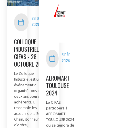
INTERNATIONALISATION
28 OCT.
2025
COLLOQUE
INDUSTRIEL DU
3 DÉC.
GIFAS - 28
2024
OCTOBRE 2025
Le Colloque
AEROMART
Industriel est un
TOULOUSE
événement du GIFAS
2024
organisé tous les
deux ans pour ses
adhérents. Il
Le GIFAS
rassemble les
participera à
acteurs de la Supply
AEROMART
Chain, donneurs
TOULOUSE 2024
d'ordre,
qui se tiendra du