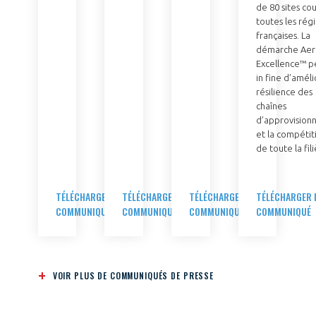
de 80 sites co
toutes les rég
françaises. La
démarche Aer
Excellence™ 
in fine d’améli
résilience des
chaînes
d’approvisio
et la compétiti
de toute la fili
TÉLÉCHARGER LE
TÉLÉCHARGER LE
TÉLÉCHARGER LE
TÉLÉCHARGER 
COMMUNIQUÉ
COMMUNIQUÉ
COMMUNIQUÉ
COMMUNIQUÉ
VOIR PLUS DE COMMUNIQUÉS DE PRESSE