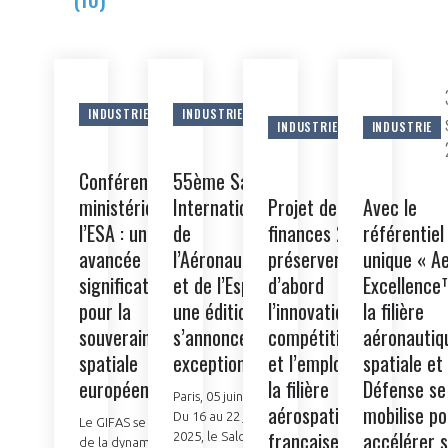
1 déc.
5 juin
27
INDUSTRIE
INDUSTRIE
2025
2025
oct.
INDUSTRIE
INDUSTRIE
2024
Conférence
55ème Salon
ministérielle de
International
Projet de loi de
Avec le
l’ESA : une
de
finances 2025 :
référentiel
avancée
l’Aéronautique
préserver
unique « A
significative
et de l’Espace :
d’abord
Excellence
pour la
une édition qui
l’innovation, la
la filière
souveraineté
s’annonce
compétitivité
aéronautiq
spatiale
exceptionnelle
et l’emploi de
spatiale et
européenne
la filière
Défense se
Paris, 05 juin 2025 –
aérospatiale
mobilise po
Du 16 au 22 juin
Le GIFAS se félicite
française
accélérer 
2025, le Salon
de la dynamique