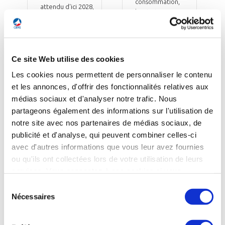
consommation,
attendu d'ici 2028,
bruit et
pour une entrée
émissions. Les
en service vers
sous-systèmes
2029, à un prix
seront
unitaire…
désormais
Ce site Web utilise des cookies
transférés au
laboratoire
Les cookies nous permettent de personnaliser le contenu
STEP…
et les annonces, d'offrir des fonctionnalités relatives aux
médias sociaux et d'analyser notre trafic. Nous
EN SAVOIR PLUS
EN SAVOIR PLUS
partageons également des informations sur l'utilisation de
notre site avec nos partenaires de médias sociaux, de
publicité et d'analyse, qui peuvent combiner celles-ci
avec d'autres informations que vous leur avez fournies
VOIR PLUS DE SYNTHÈSES DE PRESSE
ou qu'ils ont collectées lors de votre utilisation de leurs
services. Vous consentez à nos cookies si vous
continuez à utiliser notre site Web.
Sélection
RAPPORTS
Nécessaires
du
(3)
consentement