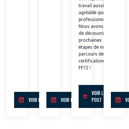
travail aussi
agréable que très
professionnelle.
Nous avons hâte
de découvrir les
prochaines
étapes de notre
parcours de
certification
FF72 !
VOIR LE
VOIR LE POST
VOIR LE POST
POST
V