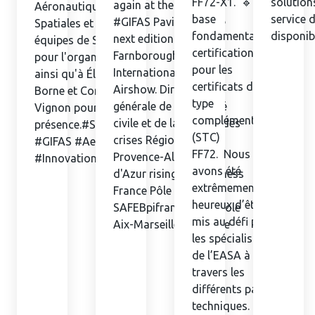
FF72-X1. 🔹 La
solution
again at the France
Aéronautiques et
base
service d
#GIFAS Pavilion at the
Spatiales et aux
fondamentale de
disponibi
next edition of the
équipes de Start'Air
certification
Farnborough
pour l'organisation,
pour les
International
ainsi qu'à Élisabeth
certificats de
Airshow. Direction
Borne et Corinne
type
générale de la Sécurité
Vignon pour leur
complémentaires
civile et de la gestion des
présence.#StartAir
(STC)
crises Région Sud -
#GIFAS #Aerospace
FF72. Nous
Provence-Alpes-Côte
#Innovation
avons été
d'Azur risingSUDBusiness
extrêmement
France Pôle
heureux d’être
SAFEBpifranceMétropole
mis au défi par
Aix-Marseille-Provence
les spécialistes
de l’EASA à
travers les
différents panels
techniques. Leurs