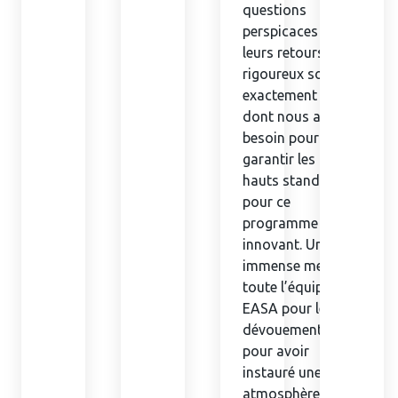
questions
perspicaces et
leurs retours
rigoureux sont
exactement ce
dont nous avons
besoin pour
garantir les plus
hauts standards
pour ce
programme
innovant. Un
immense merci à
toute l’équipe
EASA pour leur
dévouement et
pour avoir
instauré une
atmosphère de