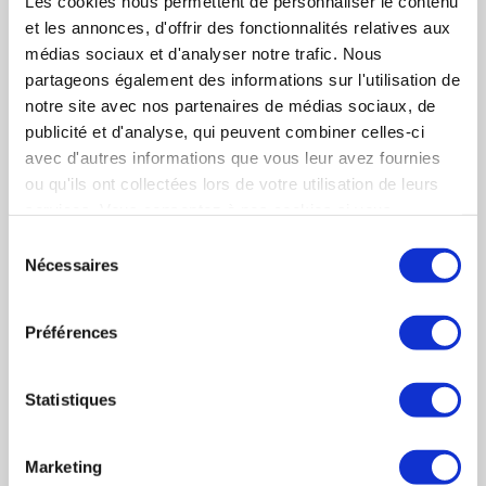
Les cookies nous permettent de personnaliser le contenu
www.eenuee.com
et les annonces, d'offrir des fonctionnalités relatives aux
médias sociaux et d'analyser notre trafic. Nous
partageons également des informations sur l'utilisation de
Pour une sélection plus précise, veuillez cocher
notre site avec nos partenaires de médias sociaux, de
uniquement les rubriques souhaitées pour
publicité et d'analyse, qui peuvent combiner celles-ci
générer votre PDF.
avec d'autres informations que vous leur avez fournies
ou qu'ils ont collectées lors de votre utilisation de leurs
services. Vous consentez à nos cookies si vous
continuez à utiliser notre site Web.
PAPAZOGLOU Jean-Yves
Sélection
Chiffres
Chiffres clés
Nécessaires
du
CONSEIL STRATÉGIQUE
clés
consentement
Activités
Activités
Préférences
(Description des activités)
Implantations
Implantations
Statistiques
Organigramme
Organigramme
Marketing