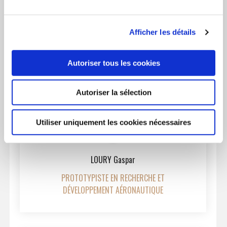
AVEDDO Hugo
Index
Index des activités
Afficher les détails
des
INGÉNIEUR EN RECHERCHE ET DÉVELOPPEMENT
activités
Autoriser tous les cookies
Autoriser la sélection
Utiliser uniquement les cookies nécessaires
LOURY Gaspar
PROTOTYPISTE EN RECHERCHE ET
DÉVELOPPEMENT AÉRONAUTIQUE