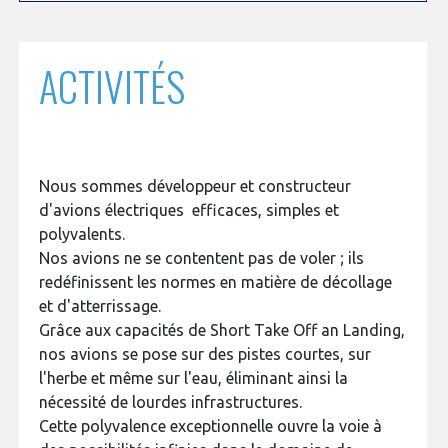
programmes ...
COMMISSIONS ET COMITÉS
POURQUOI DEVENIR MEMBRE ?
L'OBSERVATOIRE
LE MÉDIATEUR DE LA FILIÈRE AÉRONAUTIQUE ET SPATIALE
DEMANDE D’ADHÉSION
ACTIVITÉS
MÉDIATION ET CHARTE D’ENGAGEMENT SUR LES RELATIONS ENTRE
CLIENTS ET FOURNISSEURS
CHIFFRES CLÉS
LA MÉDIATION AU-DELÀ DE LA FILIÈRE AÉRONAUTIQUE ET SPATIALE
LES ENJEUX
Nous sommes développeur et constructeur
d'avions électriques efficaces, simples et
PRENDRE CONTACT AVEC LE MÉDIATEUR DE LA FILIÈRE
polyvalents.
COMPÉTITIVITÉ
LES PUBLICATIONS
Nos avions ne se contentent pas de voler ; ils
redéfinissent les normes en matière de décollage
EMPLOI & FORMATION
et d'atterrissage.
DOCUMENTS & BROCHURES
Grâce aux capacités de Short Take Off an Landing,
nos avions se pose sur des pistes courtes, sur
ENVIRONNEMENT
RAPPORTS D'ACTIVITÉS
l'herbe et même sur l'eau, éliminant ainsi la
nécessité de lourdes infrastructures.
INNOVATION
Cette polyvalence exceptionnelle ouvre la voie à