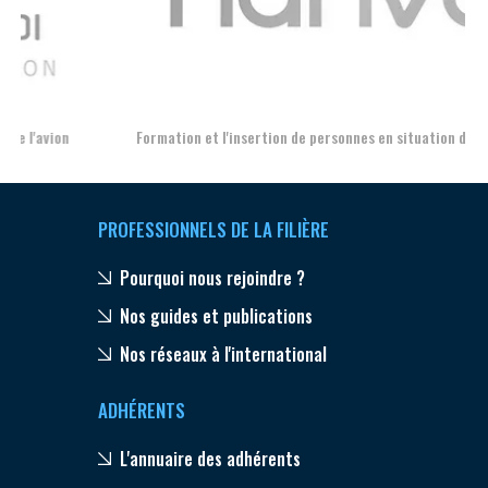
Aer
Formation et l'insertion de personnes en situation de handicap
PROFESSIONNELS DE LA FILIÈRE
Pourquoi nous rejoindre ?
Nos guides et publications
Nos réseaux à l'international
ADHÉRENTS
L'annuaire des adhérents