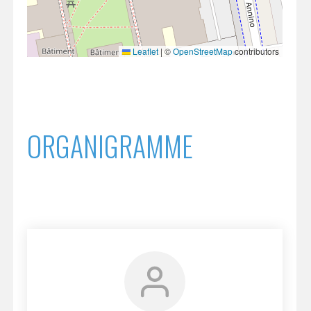
Leaflet
|
©
OpenStreetMap
contributors
ORGANIGRAMME