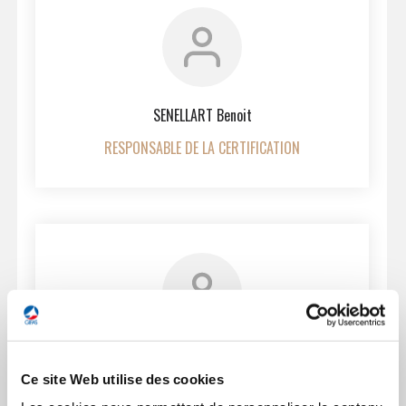
SENELLART Benoit
RESPONSABLE DE LA CERTIFICATION
Ferme
la
PELISSIER-TANON Fréderic
EENUEE
modal
Ce site Web utilise des cookies
memb
RESPONSABLE DU DÉVELOPPEMENT COMMERCIAL
GEADS / STARTAIR