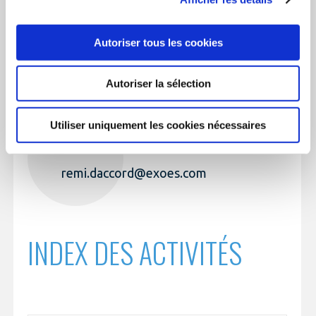
des
activités
TÉLÉPHONE
Autoriser tous les cookies
+33 (0)9 72 50 30 86
Autoriser la sélection
Utiliser uniquement les cookies nécessaires
EMAIL
remi.daccord@exoes.com
INDEX DES ACTIVITÉS