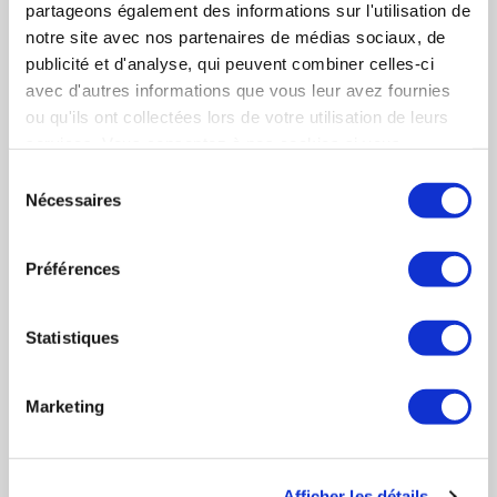
partageons également des informations sur l'utilisation de
notre site avec nos partenaires de médias sociaux, de
Pour une sélection plus précise, veuillez cocher
publicité et d'analyse, qui peuvent combiner celles-ci
uniquement les rubriques souhaitées pour
avec d'autres informations que vous leur avez fournies
générer votre PDF.
ou qu'ils ont collectées lors de votre utilisation de leurs
services. Vous consentez à nos cookies si vous
DACCORD Rémi
continuez à utiliser notre site Web.
Sélection
Nécessaires
du
DIRECTEUR GÉNÉRAL
Chiffres
Chiffres clés
consentement
clés
Activités
Activités
Préférences
(Description des activités)
Statistiques
Implantations
Implantations
CONTACT
Marketing
Organigramme
Organigramme
Index
Index des activités
Afficher les détails