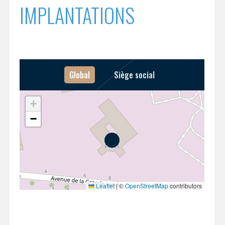
IMPLANTATIONS
INTERNATIONALISATION
Global
Siège social
+
−
Leaflet
|
©
OpenStreetMap
contributors