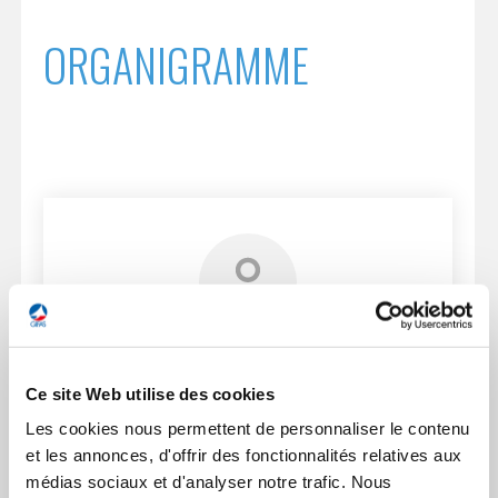
ORGANIGRAMME
Ferme
la
EXOES BATTERY &
DESRENTES Arnaud
modal
COOLING
memb
Ce site Web utilise des cookies
PRÉSIDENT
GEADS / STARTAIR
Les cookies nous permettent de personnaliser le contenu
www.exoes.com
et les annonces, d'offrir des fonctionnalités relatives aux
médias sociaux et d'analyser notre trafic. Nous