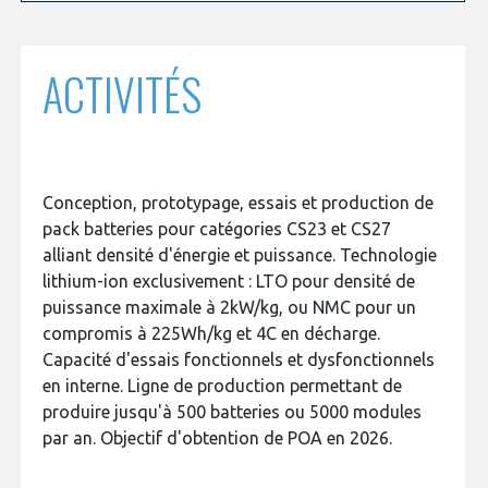
programmes ...
COMMISSIONS ET COMITÉS
POURQUOI DEVENIR MEMBRE ?
L'OBSERVATOIRE
LE MÉDIATEUR DE LA FILIÈRE AÉRONAUTIQUE ET SPATIALE
DEMANDE D’ADHÉSION
ACTIVITÉS
MÉDIATION ET CHARTE D’ENGAGEMENT SUR LES RELATIONS ENTRE
CLIENTS ET FOURNISSEURS
CHIFFRES CLÉS
LA MÉDIATION AU-DELÀ DE LA FILIÈRE AÉRONAUTIQUE ET SPATIALE
LES ENJEUX
Conception, prototypage, essais et production de
pack batteries pour catégories CS23 et CS27
PRENDRE CONTACT AVEC LE MÉDIATEUR DE LA FILIÈRE
alliant densité d'énergie et puissance. Technologie
COMPÉTITIVITÉ
LES PUBLICATIONS
lithium-ion exclusivement : LTO pour densité de
puissance maximale à 2kW/kg, ou NMC pour un
EMPLOI & FORMATION
compromis à 225Wh/kg et 4C en décharge.
DOCUMENTS & BROCHURES
Capacité d'essais fonctionnels et dysfonctionnels
en interne. Ligne de production permettant de
ENVIRONNEMENT
RAPPORTS D'ACTIVITÉS
produire jusqu'à 500 batteries ou 5000 modules
par an. Objectif d'obtention de POA en 2026.
INNOVATION