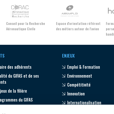
Conseil pour la Recherche
Espace d'orientation référent
Forma
Aéronautique Civile
des métiers autour de l'avion
perso
hand
TS
ENJEUX
aire des adhérents
Emploi & Formation
alité du GIFAS et de ses
Environnement
ents
Compétitivité
jeux de la filière
Innovation
rogrammes du GIFAS
Internationalisation
age