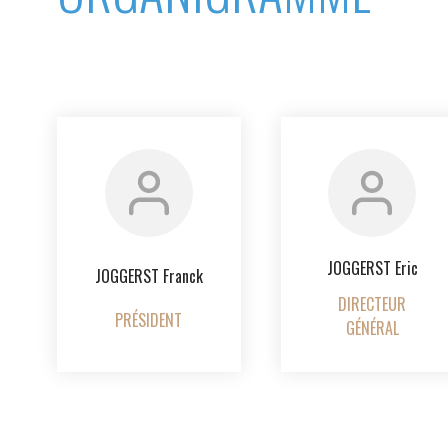
NON
OUI
dex des activités
s
Découvrez les avantages d'adhérer au 
données sectorielles, p
DEMANDE D’ADH
JOGGERST Eric
JOGGERST Franck
DIRECTEUR
PRÉSIDENT
GÉNÉRAL