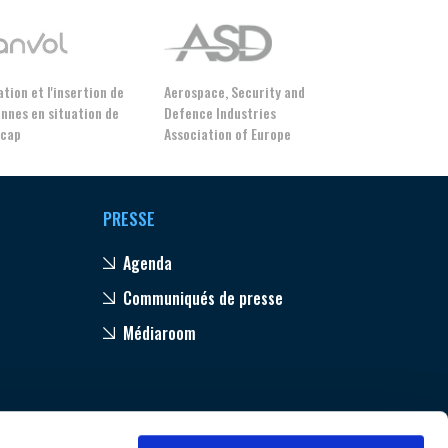
tion et l'insertion de
Aerospace, Security and
nnes en situation de
Defence Industries
icap
Association of Europe
PRESSE
Agenda
Communiqués de presse
Médiaroom