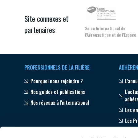
Site connexes et
partenaires
Salon International de
l'Aéronautique et de l'Espace
PROFESSIONNELS DE LA FILIÈRE
ADHÉREN
Pourquoi nous rejoindre ?
L'annu
Nos guides et publications
L'actu
adhér
Nos réseaux à l'international
Les en
Les P
Equip