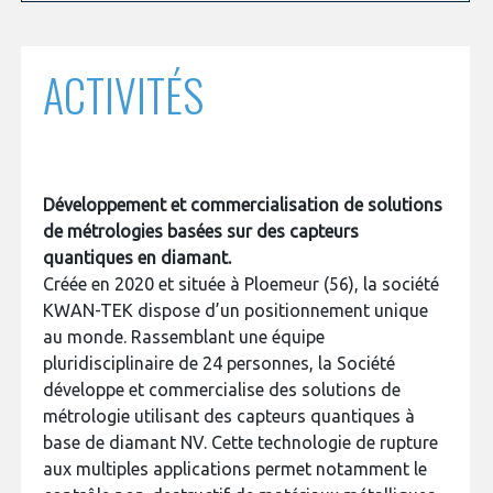
programmes ...
COMMISSIONS ET COMITÉS
POURQUOI DEVENIR MEMBRE ?
L'OBSERVATOIRE
LE MÉDIATEUR DE LA FILIÈRE AÉRONAUTIQUE ET SPATIALE
DEMANDE D’ADHÉSION
ACTIVITÉS
MÉDIATION ET CHARTE D’ENGAGEMENT SUR LES RELATIONS ENTRE
CLIENTS ET FOURNISSEURS
CHIFFRES CLÉS
LA MÉDIATION AU-DELÀ DE LA FILIÈRE AÉRONAUTIQUE ET SPATIALE
LES ENJEUX
Développement et commercialisation de solutions
de métrologies basées sur des capteurs
PRENDRE CONTACT AVEC LE MÉDIATEUR DE LA FILIÈRE
quantiques en diamant.
COMPÉTITIVITÉ
LES PUBLICATIONS
Créée en 2020 et située à Ploemeur (56), la société
KWAN-TEK dispose d’un positionnement unique
EMPLOI & FORMATION
au monde. Rassemblant une équipe
DOCUMENTS & BROCHURES
pluridisciplinaire de 24 personnes, la Société
développe et commercialise des solutions de
ENVIRONNEMENT
RAPPORTS D'ACTIVITÉS
métrologie utilisant des capteurs quantiques à
base de diamant NV. Cette technologie de rupture
INNOVATION
aux multiples applications permet notamment le