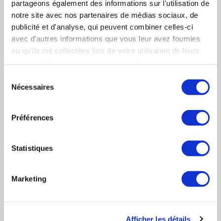
partageons également des informations sur l'utilisation de
Pour une sélection plus précise, veuillez cocher
notre site avec nos partenaires de médias sociaux, de
uniquement les rubriques souhaitées pour
publicité et d'analyse, qui peuvent combiner celles-ci
générer votre PDF.
avec d'autres informations que vous leur avez fournies
ou qu'ils ont collectées lors de votre utilisation de leurs
services. Vous consentez à nos cookies si vous
GEIGER Rémi
continuez à utiliser notre site Web.
Sélection
Chiffres
Chiffres clés
Nécessaires
PRÉSIDENT DIRECTEUR GÉNÉRAL
du
clés
consentement
Activités
Activités
Préférences
(Description des activités)
Implantations
Implantations
Statistiques
CONTACT
Organigramme
Organigramme
Marketing
Index
Index des activités
Afficher les détails