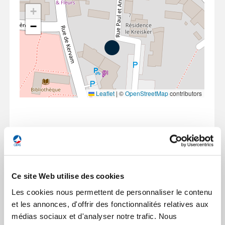
+
−
Leaflet
|
©
OpenStreetMap
contributors
ORGANIGRAMME
Ferme
la
KWAN-TEK
modal
Ce site Web utilise des cookies
memb
GEADS / STARTAIR
Les cookies nous permettent de personnaliser le contenu
www.kwan-tek.com
et les annonces, d'offrir des fonctionnalités relatives aux
médias sociaux et d'analyser notre trafic. Nous