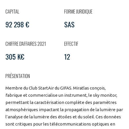
LE GIFAS
NON
OUI
t
Rejoignez une filière d’excellence et développez
CAPITAL
FORME JURIDIQUE
 à
votre réseau au sein d’un écosystème intégré et
92 298 €
SAS
PRÉSENTATION
cohérent
CHIFFRE D'AFFAIRES 2021
EFFECTIF
NOTRE VISION
ORGANISATION
305 K€
12
NOS MISSIONS
LE CONSEIL DU GIFAS
FONCTIONNEMENT
PRÉSENTATION
NOTRE HISTOIRE
L’ÉQUIPE DU GIFAS
GEADS
ACCOMPAGNEMENT DE NOS ADHÉRENTS
Membre du Club StartAir du GIFAS. Miratlas conçois,
fabrique et commercialise un instrument, le sky monitor,
NOS RÉSEAUX À L'INTERNATIONAL
COMITÉ AERO PME
permettant la caractérisation complète des paramètres
LES PROGRAMMES DU GIFAS
LA MÉDIATION
atmosphériques impactant la propagation de la lumière par
Découvrez les avantages d'adhérer au GIFAS.
STARTAIR
l’analyse de la lumière des étoiles et du soleil. Ces données
UN ÉCOSYSTÈME INTÉGRÉ ET COHÉRENT
LA MÉDIATION DANS LA FILIÈRE AÉRONAUTIQUE ET SPATIALE
Rencontres, salons, données sectorielles,
LE SALON DU BOURGET
sont critiques pour les télécommunications optiques en