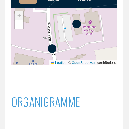
+
−
Leaflet
|
©
OpenStreetMap
contributors
ORGANIGRAMME