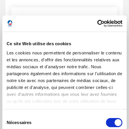
Ferme
la
MIRATLAS
modal
Ce site Web utilise des cookies
memb
GEADS / STARTAIR
COMMUNAL Jean-Edouard
Les cookies nous permettent de personnaliser le contenu
www.miratlas.com
et les annonces, d'offrir des fonctionnalités relatives aux
DIRECTEUR GÉNÉRAL
médias sociaux et d'analyser notre trafic. Nous
partageons également des informations sur l'utilisation de
Pour une sélection plus précise, veuillez cocher
notre site avec nos partenaires de médias sociaux, de
uniquement les rubriques souhaitées pour
publicité et d'analyse, qui peuvent combiner celles-ci
générer votre PDF.
avec d'autres informations que vous leur avez fournies
ou qu'ils ont collectées lors de votre utilisation de leurs
services. Vous consentez à nos cookies si vous
continuez à utiliser notre site Web.
Sélection
Chiffres
Chiffres clés
Nécessaires
du
clés
JABET Frédéric