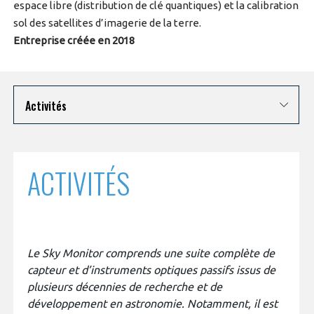
programmes ...
espace libre (distribution de clé quantiques) et la calibration
COMMISSIONS ET COMITÉS
POURQUOI DEVENIR MEMBRE ?
L'OBSERVATOIRE
LE MÉDIATEUR DE LA FILIÈRE AÉRONAUTIQUE ET SPATIALE
sol des satellites d’imagerie de la terre.
Entreprise créée en 2018
DEMANDE D’ADHÉSION
MÉDIATION ET CHARTE D’ENGAGEMENT SUR LES RELATIONS ENTRE
CLIENTS ET FOURNISSEURS
CHIFFRES CLÉS
Activités
LA MÉDIATION AU-DELÀ DE LA FILIÈRE AÉRONAUTIQUE ET SPATIALE
LES ENJEUX
PRENDRE CONTACT AVEC LE MÉDIATEUR DE LA FILIÈRE
ACTIVITÉS
COMPÉTITIVITÉ
LES PUBLICATIONS
EMPLOI & FORMATION
DOCUMENTS & BROCHURES
ENVIRONNEMENT
Le Sky Monitor comprends une suite complète de
RAPPORTS D'ACTIVITÉS
capteur et d’instruments optiques passifs issus de
plusieurs décennies de recherche et de
INNOVATION
développement en astronomie. Notamment, il est