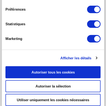
consentement
Activités
Activités
PRÉSIDENT
Préférences
(Description des activités)
Implantations
Implantations
Statistiques
Organigramme
Organigramme
Marketing
Index
Index des activités
Afficher les détails
des
Da Rocha Wandel
activités
DIRECTEUR COMMERCIAL
Autoriser tous les cookies
Autoriser la sélection
Utiliser uniquement les cookies nécessaires