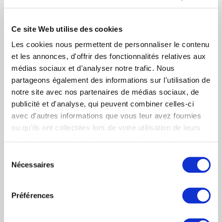
Ferme
la
QUANTCUBE
modal
TECHNOLOGY
memb
Ce site Web utilise des cookies
GEADS / STARTAIR
Les cookies nous permettent de personnaliser le contenu
www.quant-cube.com
et les annonces, d'offrir des fonctionnalités relatives aux
médias sociaux et d'analyser notre trafic. Nous
partageons également des informations sur l'utilisation de
notre site avec nos partenaires de médias sociaux, de
Pour une sélection plus précise, veuillez cocher
publicité et d'analyse, qui peuvent combiner celles-ci
uniquement les rubriques souhaitées pour
HUYNH Thanh-Long
avec d'autres informations que vous leur avez fournies
générer votre PDF.
ou qu'ils ont collectées lors de votre utilisation de leurs
CEO
services. Vous consentez à nos cookies si vous
continuez à utiliser notre site Web.
Sélection
Nécessaires
du
Chiffres
Chiffres clés
consentement
clés
Activités
Activités
Préférences
(Description des activités)