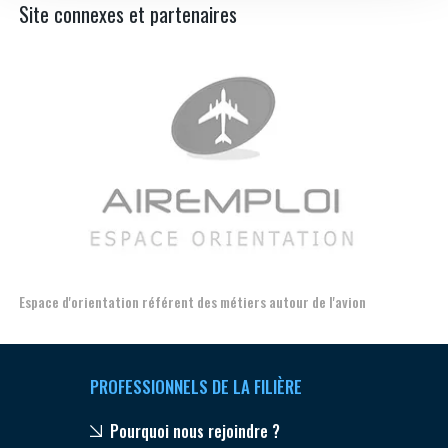
Site connexes et partenaires
Espace d'orientation référent des métiers autour de l'avion
For
PROFESSIONNELS DE LA FILIÈRE
Pourquoi nous rejoindre ?