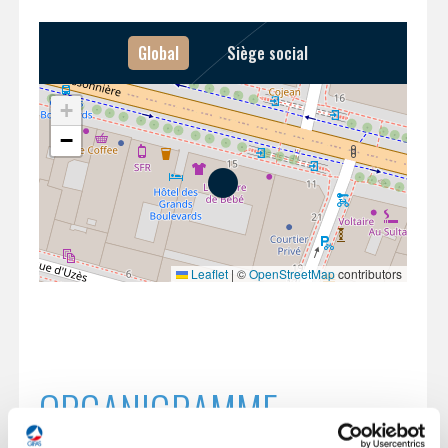
INTERNATIONALISATION
Global
Siège social
+
−
Leaflet
|
©
OpenStreetMap
contributors
ORGANIGRAMME