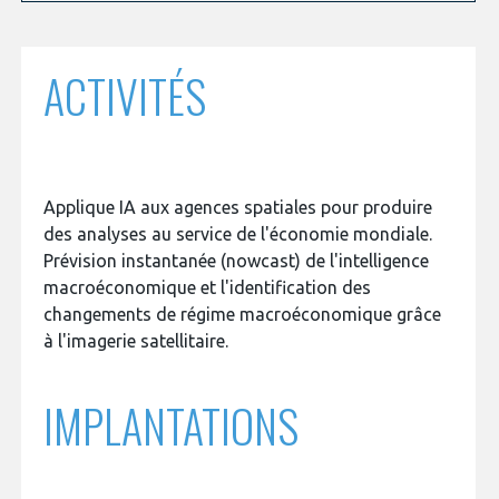
programmes ...
COMMISSIONS ET COMITÉS
POURQUOI DEVENIR MEMBRE ?
L'OBSERVATOIRE
LE MÉDIATEUR DE LA FILIÈRE AÉRONAUTIQUE ET SPATIALE
DEMANDE D’ADHÉSION
ACTIVITÉS
MÉDIATION ET CHARTE D’ENGAGEMENT SUR LES RELATIONS ENTRE
CLIENTS ET FOURNISSEURS
CHIFFRES CLÉS
LA MÉDIATION AU-DELÀ DE LA FILIÈRE AÉRONAUTIQUE ET SPATIALE
LES ENJEUX
Applique IA aux agences spatiales pour produire
des analyses au service de l'économie mondiale.
PRENDRE CONTACT AVEC LE MÉDIATEUR DE LA FILIÈRE
Prévision instantanée (nowcast) de l'intelligence
COMPÉTITIVITÉ
LES PUBLICATIONS
macroéconomique et l'identification des
changements de régime macroéconomique grâce
EMPLOI & FORMATION
à l'imagerie satellitaire.
DOCUMENTS & BROCHURES
ENVIRONNEMENT
IMPLANTATIONS
RAPPORTS D'ACTIVITÉS
INNOVATION