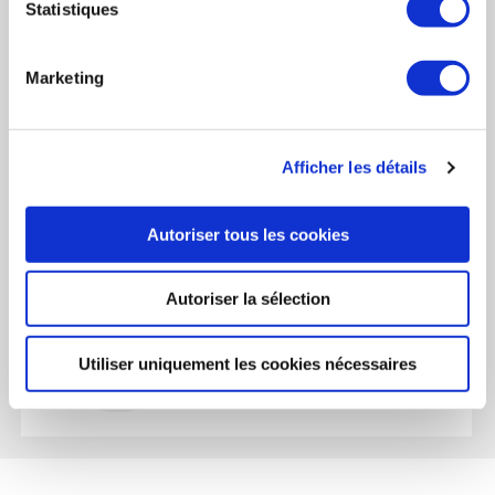
CONTACT
Statistiques
Implantations
Implantations
Marketing
Organigramme
Organigramme
TÉLÉPHONE
Index
Index des activités
Afficher les détails
des
Tel. :+33 (0)1 88 33 76 41
activités
Autoriser tous les cookies
Autoriser la sélection
EMAIL
thanh-long.huynh@quant-cube.com
Utiliser uniquement les cookies nécessaires