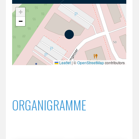
INTERNATIONALISATION
+
−
Leaflet
|
©
OpenStreetMap
contributors
ORGANIGRAMME