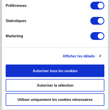
Activités
Activités
Préférences
(Description des activités)
TÉLÉPHONE
Implantations
Implantations
Statistiques
+33 (0)6 15 16 19 07
Organigramme
Organigramme
Marketing
EMAIL
Index
Index des activités
Afficher les détails
des
mathias.herberts@senx.io
activités
Autoriser tous les cookies
INDEX DES ACTIVITÉS
Autoriser la sélection
Utiliser uniquement les cookies nécessaires