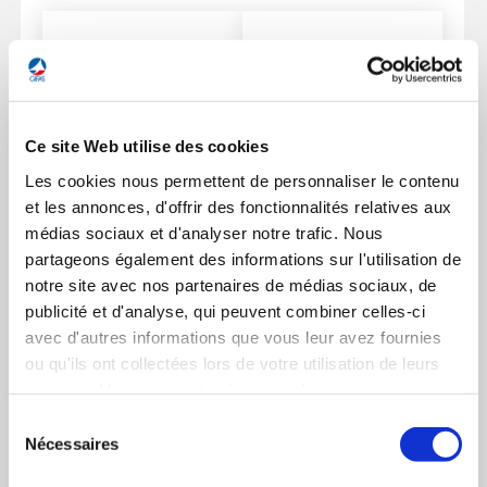
Ferme
la
SENX
modal
Ce site Web utilise des cookies
memb
GEADS / STARTAIR
CAZENEUVE Nicolas
HERBERTS Mathias
Les cookies nous permettent de personnaliser le contenu
www.senx.io
et les annonces, d'offrir des fonctionnalités relatives aux
CEO
CTO
médias sociaux et d'analyser notre trafic. Nous
partageons également des informations sur l'utilisation de
Pour une sélection plus précise, veuillez cocher
notre site avec nos partenaires de médias sociaux, de
uniquement les rubriques souhaitées pour
publicité et d'analyse, qui peuvent combiner celles-ci
générer votre PDF.
avec d'autres informations que vous leur avez fournies
ou qu'ils ont collectées lors de votre utilisation de leurs
CONTACT
services. Vous consentez à nos cookies si vous
continuez à utiliser notre site Web.
Sélection
Chiffres
Chiffres clés
Nécessaires
du
clés
consentement