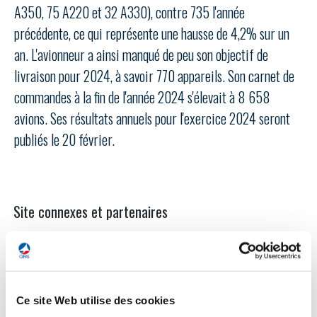
LE GIFAS
NON
OUI
A350, 75 A220 et 32 A330), contre 735 l'année
t
Rejoignez une filière d’excellence et développez
précédente, ce qui représente une hausse de 4,2% sur un
 à
votre réseau au sein d’un écosystème intégré et
an. L'avionneur a ainsi manqué de peu son objectif de
PRÉSENTATION
cohérent
livraison pour 2024, à savoir 770 appareils. Son carnet de
commandes à la fin de l'année 2024 s'élevait à 8 658
NOTRE VISION
avions. Ses résultats annuels pour l'exercice 2024 seront
ORGANISATION
publiés le 20 février.
NOS MISSIONS
LE CONSEIL DU GIFAS
FONCTIONNEMENT
NOTRE HISTOIRE
L’ÉQUIPE DU GIFAS
GEADS
Site connexes et partenaires
ACCOMPAGNEMENT DE NOS ADHÉRENTS
NOS RÉSEAUX À L'INTERNATIONAL
COMITÉ AERO PME
LES PROGRAMMES DU GIFAS
LA MÉDIATION
Découvrez les avantages d'adhérer au GIFAS.
STARTAIR
UN ÉCOSYSTÈME INTÉGRÉ ET COHÉRENT
LA MÉDIATION DANS LA FILIÈRE AÉRONAUTIQUE ET SPATIALE
Ce site Web utilise des cookies
Rencontres, salons, données sectorielles,
LE SALON DU BOURGET