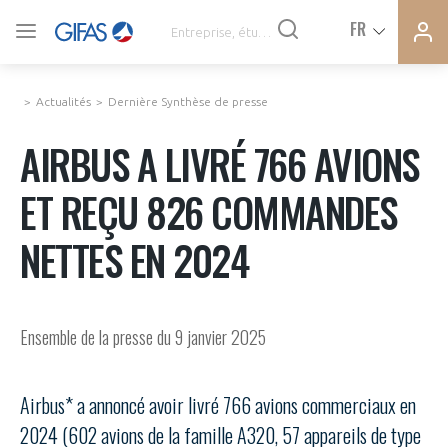
Ferme
Ferme
FR
VOUS ÊTES ADHÉRENTS
la
la
modal
modal
memb
memb
Actualités
Dernière Synthèse de presse
ACTUALITÉS
AIRBUS A LIVRÉ 766 AVIONS
ET REÇU 826 COMMANDES
À LA UNE
NETTES EN 2024
DEMANDE D’ADHÉSION
SYNTHÈSE DE PRESSE
CONNEXION
Ensemble de la presse du 9 janvier 2025
AGENDA
Avez-vous un statut de droit français ?
PAS ENCORE ADHÉRENT ?
Airbus* a annoncé avoir livré 766 avions commerciaux en
COMMUNIQUÉS DE PRESSE
2024 (602 avions de la famille A320, 57 appareils de type
VOUS ÊTES UN PROFESSIONNEL DE LA FILIÈRE ?