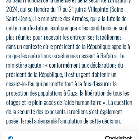
LE GIFAS
NON
OUI
2024, qui se tiendra du 17 au 21 juin à Villepinte (Seine-
t
Rejoignez une filière d’excellence et développez
Saint-Denis). Le ministère des Armées, qui a la tutelle de
 à
votre réseau au sein d’un écosystème intégré et
cette manifestation, explique que « les conditions ne sont
PRÉSENTATION
cohérent
plus réunies pour recevoir les entreprises israéliennes,
dans un contexte où le président de la République appelle à
NOTRE VISION
ORGANISATION
ce que les opérations israéliennes cessent à Rafah ». Le
ministère ajoute : « conformément aux déclarations du
NOS MISSIONS
LE CONSEIL DU GIFAS
FONCTIONNEMENT
président de la République, il est urgent d'obtenir un
cessez-le-feu qui permette tout à la fois d'assurer la
NOTRE HISTOIRE
L’ÉQUIPE DU GIFAS
GEADS
protection des populations à Gaza, la libération de tous les
ACCOMPAGNEMENT DE NOS ADHÉRENTS
otages et le plein accès de l'aide humanitaire ». La question
NOS RÉSEAUX À L'INTERNATIONAL
COMITÉ AERO PME
de la sécurité des exposants israéliens s’est également
LES PROGRAMMES DU GIFAS
LA MÉDIATION
posée. Israël a demandé l’annulation de cette décision.
Découvrez les avantages d'adhérer au GIFAS.
STARTAIR
UN ÉCOSYSTÈME INTÉGRÉ ET COHÉRENT
LA MÉDIATION DANS LA FILIÈRE AÉRONAUTIQUE ET SPATIALE
Rencontres, salons, données sectorielles,
LE SALON DU BOURGET