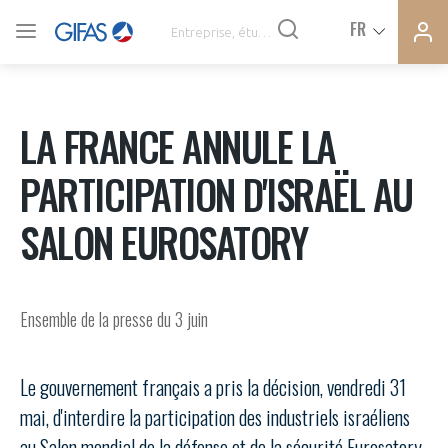
Ferme
Ferme
FR
VOUS ÊTES ADHÉRENTS
la
la
modal
modal
memb
memb
ACTUALITÉS
LA FRANCE ANNULE LA
PARTICIPATION D'ISRAËL AU
À LA UNE
SALON EUROSATORY
DEMANDE D’ADHÉSION
SYNTHÈSE DE PRESSE
CONNEXION
Ensemble de la presse du 3 juin
AGENDA
Avez-vous un statut de droit français ?
Le gouvernement français a pris la décision, vendredi 31
PAS ENCORE ADHÉRENT ?
COMMUNIQUÉS DE PRESSE
mai, d'interdire la participation des industriels israéliens
VOUS ÊTES UN PROFESSIONNEL DE LA FILIÈRE ?
au Salon mondial de la défense et de la sécurité Eurosatory