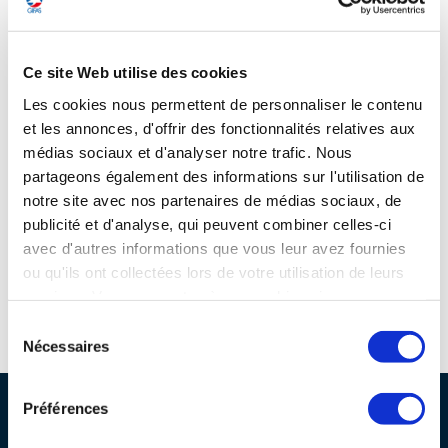
programmes ...
COMMISSIONS ET COMITÉS
POURQUOI DEVENIR MEMBRE ?
L'OBSERVATOIRE
LE MÉDIATEUR DE LA FILIÈRE AÉRONAUTIQUE ET SPATIALE
Site connexes et partenaires
DEMANDE D’ADHÉSION
Ce site Web utilise des cookies
MÉDIATION ET CHARTE D’ENGAGEMENT SUR LES RELATIONS ENTRE
Les cookies nous permettent de personnaliser le contenu
CLIENTS ET FOURNISSEURS
CHIFFRES CLÉS
et les annonces, d'offrir des fonctionnalités relatives aux
médias sociaux et d'analyser notre trafic. Nous
LA MÉDIATION AU-DELÀ DE LA FILIÈRE AÉRONAUTIQUE ET SPATIALE
partageons également des informations sur l'utilisation de
LES ENJEUX
notre site avec nos partenaires de médias sociaux, de
PRENDRE CONTACT AVEC LE MÉDIATEUR DE LA FILIÈRE
publicité et d'analyse, qui peuvent combiner celles-ci
COMPÉTITIVITÉ
avec d'autres informations que vous leur avez fournies
LES PUBLICATIONS
ou qu'ils ont collectées lors de votre utilisation de leurs
services. Vous consentez à nos cookies si vous
EMPLOI & FORMATION
DOCUMENTS & BROCHURES
continuez à utiliser notre site Web.
Sélection
Espace d'orientation référent des métiers autour de l'avion
Nécessaires
du
ENVIRONNEMENT
RAPPORTS D'ACTIVITÉS
consentement
Préférences
PROFESSIONNELS DE LA FILIÈRE
INNOVATION