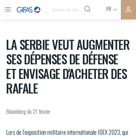
Ferme
Ferme
FR
VOUS ÊTES ADHÉRENTS
la
la
modal
modal
memb
memb
ACTUALITÉS
LA SERBIE VEUT AUGMENTER
SES DÉPENSES DE DÉFENSE
À LA UNE
ET ENVISAGE D'ACHETER DES
DEMANDE D’ADHÉSION
RAFALE
SYNTHÈSE DE PRESSE
CONNEXION
AGENDA
Avez-vous un statut de droit français ?
Bloomberg du 21 février
PAS ENCORE ADHÉRENT ?
COMMUNIQUÉS DE PRESSE
Lors de l’exposition militaire internationale IDEX 2023, qui
VOUS ÊTES UN PROFESSIONNEL DE LA FILIÈRE ?