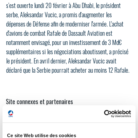
LE GIFAS
NON
OUI
s’est ouverte lundi 20 février à Abu Dhabi, le président
t
Rejoignez une filière d’excellence et développez
serbe, Aleksandar Vucic, a promis d'augmenter les
 à
votre réseau au sein d’un écosystème intégré et
dépenses de Défense afin de moderniser l'armée. L'achat
PRÉSENTATION
cohérent
d'avions de combat Rafale de Dassault Aviation est
notamment envisagé, pour un investissement de 3 Md€
NOTRE VISION
supplémentaires si les négociations aboutissent, a précisé
ORGANISATION
le président. En avril dernier, Aleksandar Vucic avait
NOS MISSIONS
déclaré que la Serbie pourrait acheter au moins 12 Rafale.
LE CONSEIL DU GIFAS
FONCTIONNEMENT
NOTRE HISTOIRE
L’ÉQUIPE DU GIFAS
GEADS
ACCOMPAGNEMENT DE NOS ADHÉRENTS
Site connexes et partenaires
NOS RÉSEAUX À L'INTERNATIONAL
COMITÉ AERO PME
LES PROGRAMMES DU GIFAS
LA MÉDIATION
Découvrez les avantages d'adhérer au GIFAS.
STARTAIR
UN ÉCOSYSTÈME INTÉGRÉ ET COHÉRENT
LA MÉDIATION DANS LA FILIÈRE AÉRONAUTIQUE ET SPATIALE
Rencontres, salons, données sectorielles,
LE SALON DU BOURGET
Ce site Web utilise des cookies