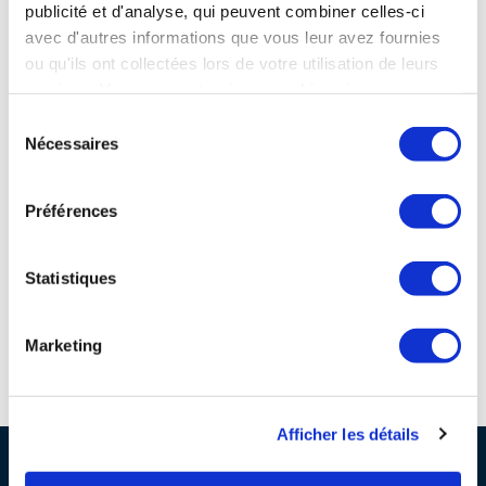
publicité et d'analyse, qui peuvent combiner celles-ci
INTERNATIONALISATION
avec d'autres informations que vous leur avez fournies
Site connexes et partenaires
ou qu'ils ont collectées lors de votre utilisation de leurs
services. Vous consentez à nos cookies si vous
continuez à utiliser notre site Web.
Sélection
Nécessaires
du
consentement
Préférences
Statistiques
Marketing
Espace d'orientation référent des métiers autour de l'avion
For
Afficher les détails
PROFESSIONNELS DE LA FILIÈRE