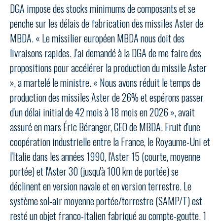
LE GIFAS
NON
OUI
DGA impose des stocks minimums de composants et se
t
Rejoignez une filière d’excellence et développez
penche sur les délais de fabrication des missiles Aster de
 à
votre réseau au sein d’un écosystème intégré et
MBDA. « Le missilier européen MBDA nous doit des
PRÉSENTATION
cohérent
livraisons rapides. J'ai demandé à la DGA de me faire des
propositions pour accélérer la production du missile Aster
NOTRE VISION
», a martelé le ministre. « Nous avons réduit le temps de
ORGANISATION
production des missiles Aster de 26% et espérons passer
NOS MISSIONS
d'un délai initial de 42 mois à 18 mois en 2026 », avait
LE CONSEIL DU GIFAS
FONCTIONNEMENT
assuré en mars Éric Béranger, CEO de MBDA. Fruit d'une
NOTRE HISTOIRE
L’ÉQUIPE DU GIFAS
coopération industrielle entre la France, le Royaume-Uni et
GEADS
ACCOMPAGNEMENT DE NOS ADHÉRENTS
l'Italie dans les années 1990, l'Aster 15 (courte, moyenne
NOS RÉSEAUX À L'INTERNATIONAL
portée) et l'Aster 30 (jusqu'à 100 km de portée) se
COMITÉ AERO PME
LES PROGRAMMES DU GIFAS
LA MÉDIATION
déclinent en version navale et en version terrestre. Le
Découvrez les avantages d'adhérer au GIFAS.
système sol-air moyenne portée/terrestre (SAMP/T) est
STARTAIR
UN ÉCOSYSTÈME INTÉGRÉ ET COHÉRENT
LA MÉDIATION DANS LA FILIÈRE AÉRONAUTIQUE ET SPATIALE
Rencontres, salons, données sectorielles,
LE SALON DU BOURGET
resté un objet franco-italien fabriqué au compte-goutte. 1