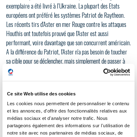
programmes ...
COMMISSIONS ET COMITÉS
exemplaire a été livré à l’Ukraine. La plupart des Etats
POURQUOI DEVENIR MEMBRE ?
L'OBSERVATOIRE
LE MÉDIATEUR DE LA FILIÈRE AÉRONAUTIQUE ET SPATIALE
européens ont préféré les systèmes Patriot de Raytheon.
DEMANDE D’ADHÉSION
Les récents tirs d'Aster en mer Rouge contre les attaques
MÉDIATION ET CHARTE D’ENGAGEMENT SUR LES RELATIONS ENTRE
Houthis ont toutefois prouvé que l'Aster est aussi
CLIENTS ET FOURNISSEURS
CHIFFRES CLÉS
performant, voire davantage que son concurrent américain.
A la différence du Patriot, l'Aster n'a pas besoin de toucher
LA MÉDIATION AU-DELÀ DE LA FILIÈRE AÉRONAUTIQUE ET SPATIALE
LES ENJEUX
sa cible pour se déclencher, mais simplement de passer à
PRENDRE CONTACT AVEC LE MÉDIATEUR DE LA FILIÈRE
proximité. Pendant des années, MBDA n'est parvenu à
COMPÉTITIVITÉ
maintenir en activité son usine d'assemblage finale à la
LES PUBLICATIONS
Selles-Saint-Denis que grâce à quelques contrats à
EMPLOI & FORMATION
Ce site Web utilise des cookies
l'exportation. La France n'a réactivé ses commandes d'Aster
DOCUMENTS & BROCHURES
Les cookies nous permettent de personnaliser le contenu
que l'an dernier, avec un contrat passé pour 200 missiles
ENVIRONNEMENT
et les annonces, d'offrir des fonctionnalités relatives aux
RAPPORTS D'ACTIVITÉS
moyennant 900 M€. Le ministre a cette année promis d’en
médias sociaux et d'analyser notre trafic. Nous
doubler le nombre.
partageons également des informations sur l'utilisation de
INNOVATION
notre site avec nos partenaires de médias sociaux, de