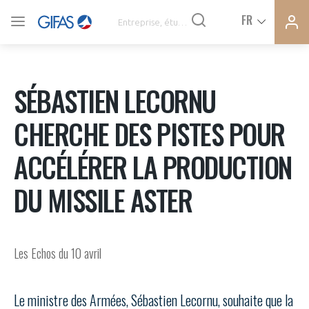
Ferme
Ferme
FR
VOUS ÊTES ADHÉRENTS
la
la
modal
modal
memb
memb
ACTUALITÉS
SÉBASTIEN LECORNU
CHERCHE DES PISTES POUR
À LA UNE
ACCÉLÉRER LA PRODUCTION
DEMANDE D’ADHÉSION
DU MISSILE ASTER
SYNTHÈSE DE PRESSE
CONNEXION
AGENDA
Avez-vous un statut de droit français ?
Les Echos du 10 avril
PAS ENCORE ADHÉRENT ?
COMMUNIQUÉS DE PRESSE
Le ministre des Armées, Sébastien Lecornu, souhaite que la
VOUS ÊTES UN PROFESSIONNEL DE LA FILIÈRE ?