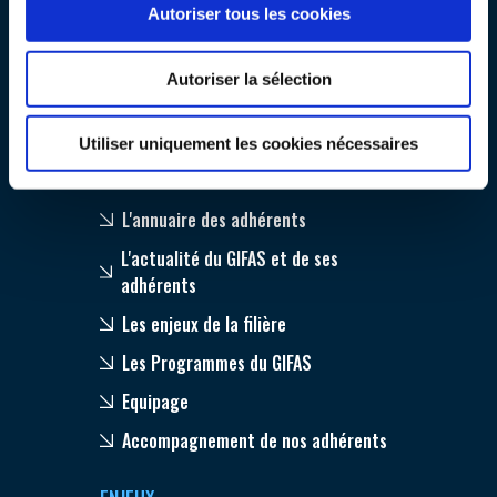
Autoriser tous les cookies
Pourquoi nous rejoindre ?
Nos guides et publications
Autoriser la sélection
Nos réseaux à l'international
Utiliser uniquement les cookies nécessaires
ADHÉRENTS
L'annuaire des adhérents
L'actualité du GIFAS et de ses
adhérents
Les enjeux de la filière
Les Programmes du GIFAS
Equipage
Accompagnement de nos adhérents