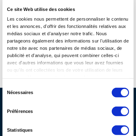
programmes ...
COMMISSIONS ET COMITÉS
POURQUOI DEVENIR MEMBRE ?
L'OBSERVATOIRE
Ce site Web utilise des cookies
LE MÉDIATEUR DE LA FILIÈRE AÉRONAUTIQUE ET SPATIALE
DEMANDE D’ADHÉSION
Les cookies nous permettent de personnaliser le contenu
et les annonces, d'offrir des fonctionnalités relatives aux
MÉDIATION ET CHARTE D’ENGAGEMENT SUR LES RELATIONS ENTRE
CLIENTS ET FOURNISSEURS
médias sociaux et d'analyser notre trafic. Nous
CHIFFRES CLÉS
partageons également des informations sur l'utilisation de
notre site avec nos partenaires de médias sociaux, de
LA MÉDIATION AU-DELÀ DE LA FILIÈRE AÉRONAUTIQUE ET SPATIALE
publicité et d'analyse, qui peuvent combiner celles-ci
LES ENJEUX
avec d'autres informations que vous leur avez fournies
PRENDRE CONTACT AVEC LE MÉDIATEUR DE LA FILIÈRE
ou qu'ils ont collectées lors de votre utilisation de leurs
Espace d'orientation référent des métiers autour de l'avion
COMPÉTITIVITÉ
LES PUBLICATIONS
services. Vous consentez à nos cookies si vous
continuez à utiliser notre site Web.
Sélection
EMPLOI & FORMATION
Nécessaires
du
DOCUMENTS & BROCHURES
PROFESSIONNELS DE LA FILIÈRE
consentement
ENVIRONNEMENT
Préférences
RAPPORTS D'ACTIVITÉS
Pourquoi nous rejoindre ?
Nos guides et publications
INNOVATION
Statistiques
Nos réseaux à l'international