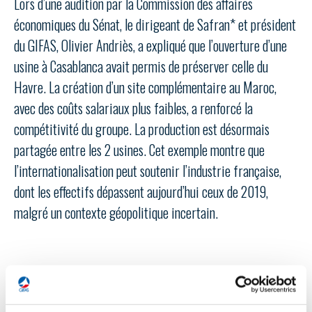
Lors d’une audition par la Commission des affaires
LE GIFAS
NON
OUI
économiques du Sénat, le dirigeant de Safran* et président
t
Rejoignez une filière d’excellence et développez
du GIFAS, Olivier Andriès, a expliqué que l’ouverture d’une
 à
votre réseau au sein d’un écosystème intégré et
usine à Casablanca avait permis de préserver celle du
PRÉSENTATION
cohérent
Havre. La création d’un site complémentaire au Maroc,
avec des coûts salariaux plus faibles, a renforcé la
NOTRE VISION
ORGANISATION
compétitivité du groupe. La production est désormais
partagée entre les 2 usines. Cet exemple montre que
NOS MISSIONS
LE CONSEIL DU GIFAS
FONCTIONNEMENT
l’internationalisation peut soutenir l’industrie française,
NOTRE HISTOIRE
dont les effectifs dépassent aujourd’hui ceux de 2019,
L’ÉQUIPE DU GIFAS
GEADS
ACCOMPAGNEMENT DE NOS ADHÉRENTS
malgré un contexte géopolitique incertain.
NOS RÉSEAUX À L'INTERNATIONAL
COMITÉ AERO PME
LES PROGRAMMES DU GIFAS
LA MÉDIATION
Découvrez les avantages d'adhérer au GIFAS.
Site connexes et partenaires
STARTAIR
UN ÉCOSYSTÈME INTÉGRÉ ET COHÉRENT
LA MÉDIATION DANS LA FILIÈRE AÉRONAUTIQUE ET SPATIALE
Rencontres, salons, données sectorielles,
LE SALON DU BOURGET