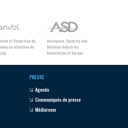
tion et l'insertion de
Aerospace, Security and
nnes en situation de
Defence Industries
icap
Association of Europe
PRESSE
Agenda
Communiqués de presse
Médiaroom