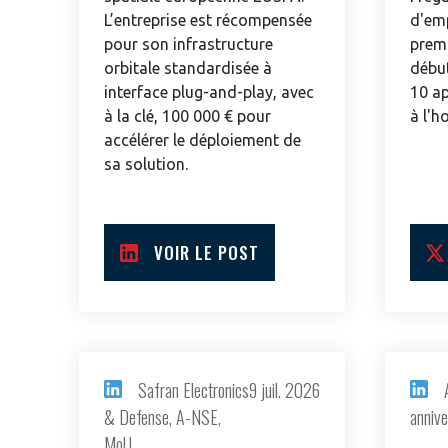
pérennité de votre entreprise à
L’entreprise est récompensée
d'em
pour son infrastructure
premi
orbitale standardisée à
début
interface plug-and-play, avec
10 ap
à la clé, 100 000 € pour
à l'h
accélérer le déploiement de
sa solution.
CONNEXION
VOIR LE POST
Safran Electronics
9 juil. 2026
& Defense, A-NSE,
annive
MoU