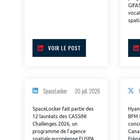
GIFA
vocat
spati
VOIR LE POST
SpaceLocker
20 juil. 2026
VOUS ÊTES
SpaceLocker fait partie des
Hyane
ADHÉRENTS
12 lauréats des CASSINI
BFM 
Challenges 2026, un
concu
programme de l’agence
Canad
Développez votre activité à l’étra
spatiale européenne EUSPA.
Fréga