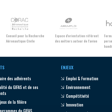
Conseil pour la Recherche
Espace d'orientation référent
Forma
Aéronautique Civile
des métiers autour de l'avion
perso
hand
TS
ENJEUX
aire des adhérents
Emploi & Formation
alité du GIFAS et de ses
Environnement
ents
Compétitivité
jeux de la filière
Innovation
rogrammes du GIFAS