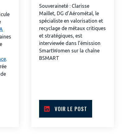
Souveraineté : Clarisse
Maillet, DG d’Aérométal, le
icule
spécialiste en valorisation et
e
recyclage de métaux critiques
A
et stratégiques, est
aines
interviewée dans l’émission
e
SmartWomen sur la chaîne
BSMART
ace
.
urée
 de
VOIR LE POST