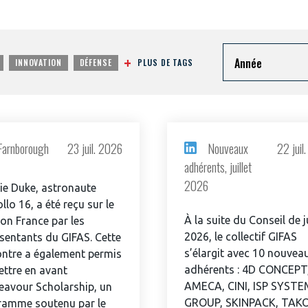
Année
PLUS DE TAGS
INNOVATION
DÉFENSE
Farnborough
23 juil. 2026
Nouveaux
22 juil
adhérents, juillet
2026
ie Duke, astronaute
llo 16, a été reçu sur le
À la suite du Conseil de ju
lon France par les
2026, le collectif GIFAS
sentants du GIFAS. Cette
s’élargit avec 10 nouvea
ontre a également permis
adhérents : 4D CONCEPT
ttre en avant
AMECA, CINI, ISP SYSTE
eavour Scholarship, un
GROUP, SKINPACK, TAK
ramme soutenu par le