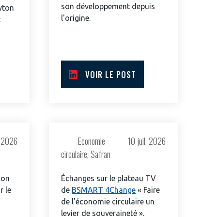
son développement depuis
yton
l'origine.
t
VOIR LE POST
l. 2026
Economie
10 juil. 2026
Fermer
circulaire, Safran
la
ÉRENT ?
modale
Fermer
membre
la
ion
Échanges sur le plateau TV
EL DE LA FILIÈRE ?
modale
r le
de
BSMART 4Change
« Faire
membre
de l’économie circulaire un
ce et développez votre
Apportez votre savoir-faire à la
levier de souveraineté ».