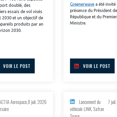
 l’international
réseau au sein d’un écosystème
Greenerwave
a été invité
port doublé, des
présence du Président de
ers essais de vol visés
DEMANDE D’ADHÉSION
République et du Premier
 2030 et un objectif de
Ministre.
pareils produits par an
orizon 2030.
Avez-vous un statut de droit français ?
VOIR LE POST
VOIR LE POST
NON
OUI
Découvrez les avantages d'adhérer au 
données sectorielles, p
ACTIA Aerospace,
8 juil. 2026
Lancement du
7 jui
rsaire
véhicule LINK, Safran
DEMANDE D’ADH
Space