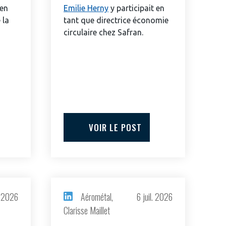
 intégré et cohérent
défense de vos
 en
Emilie Herny
y participait en
 la
tant que directrice économie
circulaire chez Safran.
VOIR LE POST
GIFAS. Rencontres, salons,
rogrammes ...
l. 2026
Aérométal,
6 juil. 2026
Clarisse Maillet
ÉSION