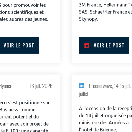
3M France, HellermannT
S pour promouvoir les
SAS, Schaeffler France e
ions scientifiques et
Skynopy.
ales auprès des jeunes.
VOIR LE POST
VOIR LE POST
Hyanero
16 juil. 2026
Greenerwave, 14
15 jui
juillet
PAS ENCORE ADH
ro s'est positionné sur
À l'occasion de la récept
VOUS ÊTES UN PROFESSIONN
Business comme
du 14 juillet organisée pa
rrent potentiel du
ministère des Armées à
air avec son projet de
nger et assurez la
Rejoignez une filière d’excellen
l'hôtel de Brienne,
te F-100 : une capacité