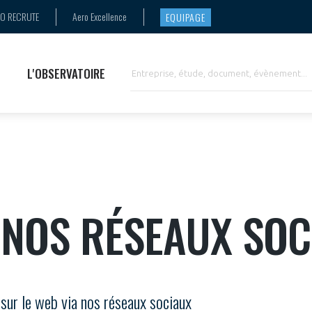
Cette synthèse...
de la
docu
PRENDRE CONTACT AVEC LE MÉDIATEUR DE LA FILIÈRE
et développement, emploi et formation.
RO RECRUTE
Aero Excellence
EQUIPAGE
INNOVATION
supply
L'OBSERVATOIRE
INTERNATIONALISATION
R NOS RÉSEAUX SO
sur le web via nos réseaux sociaux