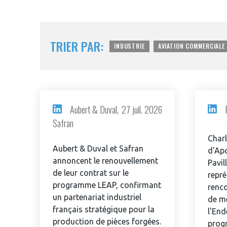
TRIER PAR:
INDUSTRIE
AVIATION COMMERCIALE
Aubert & Duval,
27 juil. 2026
Safran
Charl
Aubert & Duval et Safran
d'Apo
annoncent le renouvellement
Pavil
de leur contrat sur le
repré
programme LEAP, confirmant
renc
un partenariat industriel
de me
français stratégique pour la
l'End
production de pièces forgées.
prog