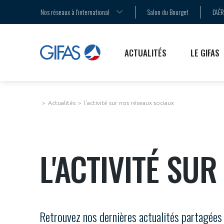
AGENDA
LA MÉDIATION
LES ENJEUX
Nos réseaux à l'international
Salon du Bourget
L'AÉ
COMMUNIQUÉS DE PRESSE
LE SALON DU BOURGET
LES PUBLICATIONS
ACTUALITÉS
LE GIFAS
Actualités
l'activité sur nos réseaux sociaux
L'ACTIVITÉ SU
Retrouvez nos dernières actualités partagées 