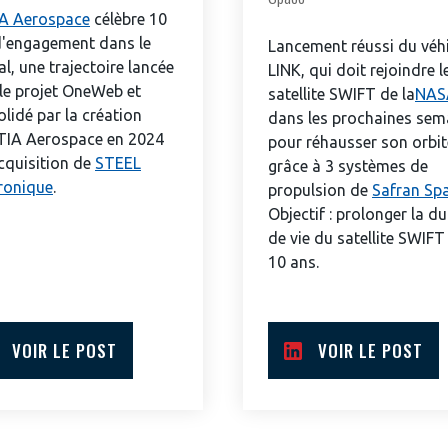
A Aerospace
célèbre 10
d'engagement dans le
Lancement réussi du véh
al, une trajectoire lancée
LINK, qui doit rejoindre l
le projet OneWeb et
satellite SWIFT de la
NAS
lidé par la création
dans les prochaines sem
TIA Aerospace en 2024
pour réhausser son orbit
acquisition de
STEEL
grâce à 3 systèmes de
ronique
.
propulsion de
Safran Sp
Objectif : prolonger la d
de vie du satellite SWIFT
10 ans.
VOIR LE POST
VOIR LE POST