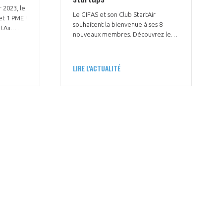
r 2023, le
Le GIFAS et son Club StartAir
et 1 PME !
souhaitent la bienvenue à ses 8
tAir.
nouveaux membres. Découvrez le
us
témoignage de Amiral
toflight,
Technologies, Aura Aéro, Blue Spirit
ic
Aero, Centiloc, Ineo-Sense, JKL
LIRE L'ACTUALITÉ
Repoussage 2.0, Ternwaves et
ThrustMe.