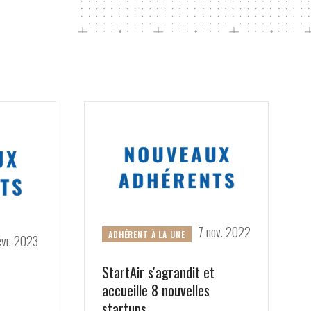
7 nov. 2022
ADHÉRENT À LA UNE
évr. 2023
StartAir s'agrandit et
accueille 8 nouvelles
startups