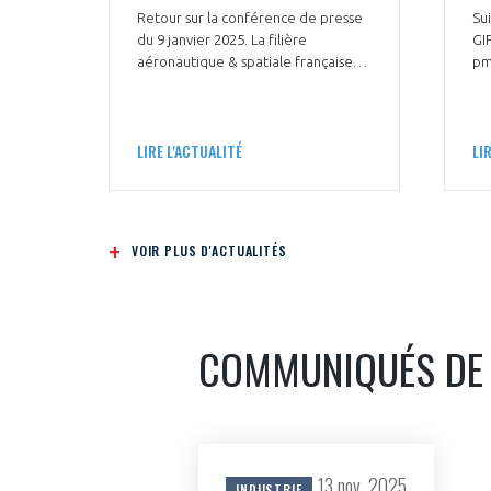
Retour sur la conférence de presse
Sui
du 9 janvier 2025. La filière
GIF
aéronautique & spatiale française
pm
s’engage dans une année 2025
St
charnière et appelle au soutien des
Ai
parties prenantes
Ba
LIRE L'ACTUALITÉ
LI
BL
Fly
Kin
Sp
In
VOIR PLUS D'ACTUALITÉS
COMMUNIQUÉS DE
13 nov. 2025
INDUSTRIE