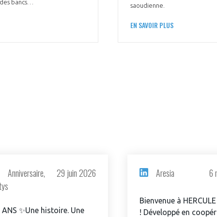
r des bancs…
saoudienne.
EN SAVOIR PLUS
Anniversaire,
29 juin 2026
Aresia
6 
tys
Bienvenue à HERCULE
 ANS ✨Une histoire. Une
! Développé en coopér