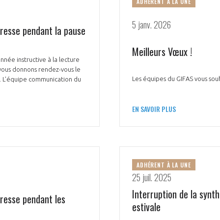
ADHÉRENT À LA UNE
5 janv. 2026
presse pendant la pause
NON
OUI
Meilleurs Vœux !
née instructive à la lecture
 vous donnons rendez-vous le
Les équipes du GIFAS vous sou
e. L’équipe communication du
Découvrez les avantages d'adhérer au 
données sectorielles, p
EN SAVOIR PLUS
DEMANDE D’ADH
ADHÉRENT À LA UNE
25 juil. 2025
Interruption de la synt
presse pendant les
estivale