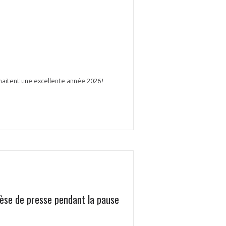
haitent une excellente année 2026 !
GIFAS. Rencontres, salons,
rogrammes ...
ÉSION
hèse de presse pendant la pause