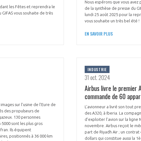
Nous espérons que vous avez pa
dant les Fêtes et reprendra le
de la synthèse de presse du G
u GIFAS vous souhaite de très
lundi 25 août 2025 pour la rep
vous souhaite un très bel été !
EN SAVOIR PLUS
INDUSTRIE
31 oct. 2024
Airbus livre le premier
commande de 60 appare
images sur l’usine de l’Eure de
L’avionneur a livré son tout pr
és des propulseurs de
des A320, à Iberia. La compag
 gazeux. 130 personnes
d’exploiter l’avion sur la lign
S-5000 sont les plus gros
novembre. Airbus reçoit le m
fran. Ils équipent
part de Riyadh Air ; un contrat
res, positionnés à 36 000 km
dollars qui constitue aussi l