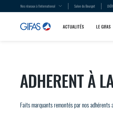
AGENDA
LA MÉDIATION
LES ENJEUX
Nos réseaux à l'international
Salon du Bourget
L'AÉ
COMMUNIQUÉS DE PRESSE
LE SALON DU BOURGET
LES PUBLICATIONS
ACTUALITÉS
LE GIFAS
ADHERENT À L
Faits marquants remontés par nos adhérents 