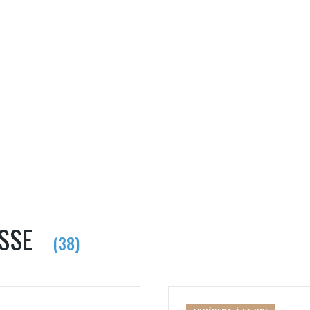
PAS ENCORE ADH
VOUS ÊTES UN PROFESSIONN
nger et assurez la
Rejoignez une filière d’excellen
 l’international
réseau au sein d’un écosystème
ESSE
DEMANDE D’ADHÉSION
(38)
Avez-vous un statut de droit français ?