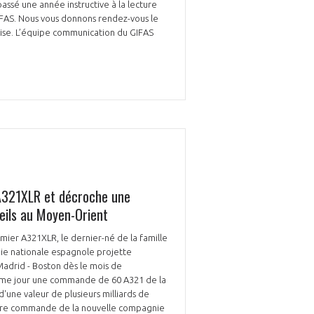
ssé une année instructive à la lecture
IFAS. Nous vous donnons rendez-vous le
rise. L’équipe communication du GIFAS
 A321XLR et décroche une
ils au Moyen-Orient
emier A321XLR, le dernier-né de la famille
nie nationale espagnole projette
e Madrid - Boston dès le mois de
ême jour une commande de 60 A321 de la
 d'une valeur de plusieurs milliards de
a 1ère commande de la nouvelle compagnie