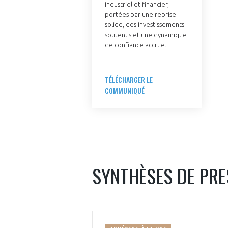
industriel et financier,
portées par une reprise
solide, des investissements
soutenus et une dynamique
de confiance accrue.
TÉLÉCHARGER LE
VOUS ÊTES
COMMUNIQUÉ
ADHÉRENTS
Développez votre activité à l’étra
pérennité de votre entreprise à
SYNTHÈSES DE PR