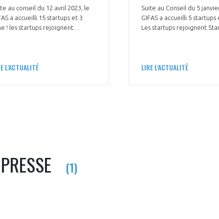
te au conseil du 12 avril 2023, le
Suite au Conseil du 5 janvie
AS a accueilli 15 startups et 3
GIFAS a accueilli 5 startups 
e ! les startups rejoignent
Les startups rejoignent Star
artAir. Bienvenue à 4CAD Group,
Bienvenue à Alkalee, inVirt
rudit, Avions Mauboussin,
Technologies, Miratlas, Stra
tconnect, Beyond Aero,
Twin Robotics et T3S - Tecn
RE L'ACTUALITÉ
LIRE L'ACTUALITÉ
ACKLEAF, Curtiss Wright, Delfox,
Serigraphie Service.
ing Robots, Flying Whales, Hivelix,
eis, Olnica Trace, Pelico, Skyted,
ace Biology Unlimited, Vallair
dustry et Voltaero.
 PRESSE
(1)