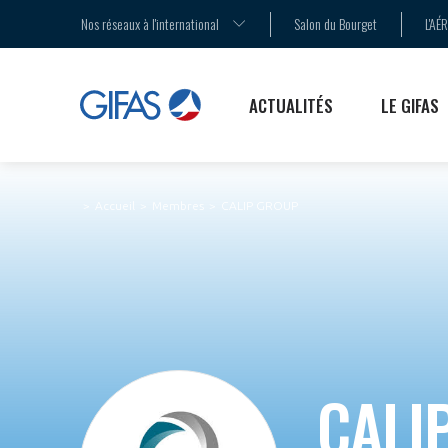
AGENDA
LA MÉDIATION
LES ENJEUX
Nos réseaux à l'international
Salon du Bourget
L'AÉ
COMMUNIQUÉS DE PRESSE
LE SALON DU BOURGET
LES PUBLICATIONS
ACTUALITÉS
LE GIFAS
Accueil
Membres
CALIP GROUP
CALI