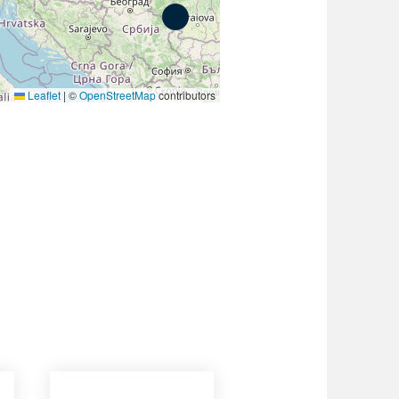
Leaflet
|
©
OpenStreetMap
contributors
GIFAS. Rencontres, salons,
rogrammes ...
ÉSION