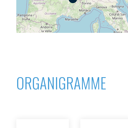
ations
mplantations
Organigramme
Organigramme
NON
OUI
dex des activités
s
Découvrez les avantages d'adhérer au 
données sectorielles, p
DEMANDE D’ADH
ORGANIGRAMME