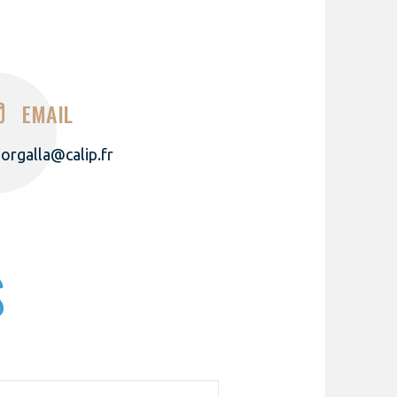
EMAIL
iorgalla@calip.fr
S