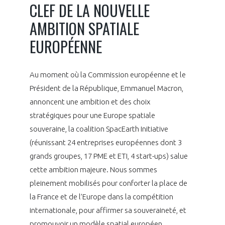
programmes ...
CLEF DE LA NOUVELLE
COMMISSIONS ET COMITÉS
POURQUOI DEVENIR MEMBRE ?
L'OBSERVATOIRE
LE MÉDIATEUR DE LA FILIÈRE AÉRONAUTIQUE ET SPATIALE
AMBITION SPATIALE
DEMANDE D’ADHÉSION
EUROPÉENNE
MÉDIATION ET CHARTE D’ENGAGEMENT SUR LES RELATIONS ENTRE
CLIENTS ET FOURNISSEURS
CHIFFRES CLÉS
Au moment où la Commission européenne et le
LA MÉDIATION AU-DELÀ DE LA FILIÈRE AÉRONAUTIQUE ET SPATIALE
Président de la République, Emmanuel Macron,
LES ENJEUX
annoncent une ambition et des choix
PRENDRE CONTACT AVEC LE MÉDIATEUR DE LA FILIÈRE
stratégiques pour une Europe spatiale
COMPÉTITIVITÉ
LES PUBLICATIONS
souveraine, la coalition SpacEarth Initiative
(réunissant 24 entreprises européennes dont 3
EMPLOI & FORMATION
grands groupes, 17 PME et ETI, 4 start-ups) salue
DOCUMENTS & BROCHURES
cette ambition majeure. Nous sommes
ENVIRONNEMENT
pleinement mobilisés pour conforter la place de
RAPPORTS D'ACTIVITÉS
la France et de l’Europe dans la compétition
INNOVATION
internationale, pour affirmer sa souveraineté, et
promouvoir un modèle spatial européen