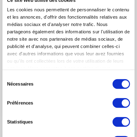
Les cookies nous permettent de personnaliser le contenu
et les annonces, d'offrir des fonctionnalités relatives aux
médias sociaux et d'analyser notre trafic. Nous
partageons également des informations sur l'utilisation de
notre site avec nos partenaires de médias sociaux, de
publicité et d'analyse, qui peuvent combiner celles-ci
5 janvier 2023
avec d'autres informations que vous leur avez fournies
INDUSTRIE
ou qu'ils ont collectées lors de votre utilisation de leurs
Voeux 2023 du Président du GIFAS à la Presse
services. Vous consentez à nos cookies si vous
continuez à utiliser notre site Web.
Sélection
Retrouvez la vidéo du Président du GIFAS, Guillaume Faury,
Nécessaires
du
présentant ses vœux à la Presse.
consentement
Préférences
LIRE L'ACTUALITÉ
Statistiques