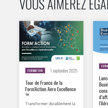
VOUS AIMEREZ ÉG
FOR
1 septembre 2025
FORMATION
Lanc
Tour de France de la
Busi
Form'Action Aero Excellence
cons
™
d’af
l’Aé
Transformer durablement la