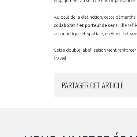
engagement au sein de nos organisations
VOUS ÊTES
ADHÉRENTS
Au-delà de la distinction, cette démarche
collaboratif et porteur de sens.
Elle refl
Développez votre activité à l’étra
aéronautique et spatiale, en France et so
pérennité de votre entreprise à
Cette double labellisation vient renforcer
travail.
PARTAGER CET ARTICLE
CONNEXION