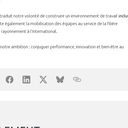
.
PAS ENCORE ADH
VOUS ÊTES UN PROFESSIONN
 traduit notre volonté de construire un environnement de travail
inclus
ète également la mobilisation des équipes au service de la filière
nger et assurez la
Rejoignez une filière d’excellen
n rayonnement à l’international.
 l’international
réseau au sein d’un écosystème
 notre ambition : conjuguer performance, innovation et bien-être au
DEMANDE D’ADHÉSION
Avez-vous un statut de droit français ?
NON
OUI