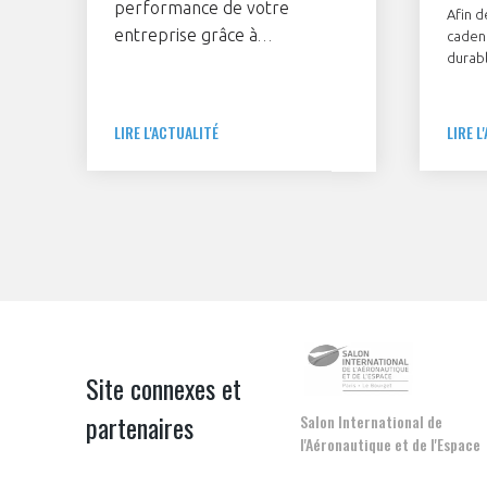
performance de votre
Afin d
entreprise grâce à
cadenc
durab
l’excellence opérationnelle :
du GIF
c’est l’objectif de la
Excell
form'Action Aero Excellence™,
achete
LIRE L'ACTUALITÉ
LIRE L
qui propose un focus sur les
format
langa
leviers financiers concrets
dialog
pour parvenir à l’excellence.
des se
Ce nouveau séminaire d’une
journée se tiendra dans 14
villes de France jusqu’à juin
2026. Un outil de décision utile
et important pour l’avenir de
votre entreprise !
Site connexes et
partenaires
Salon International de
l'Aéronautique et de l'Espace