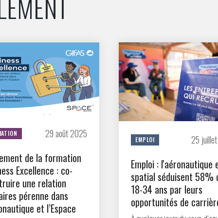
ALEMENT
Découvrez les avantages d'adhérer au 
données sectorielles, p
DEMANDE D’ADH
29 août 2025
MATION
25 juill
EMPLOI
ement de la formation
Emploi : l'aéronautique e
ness Excellence : co-
spatial séduisent 58% 
truire une relation
18-34 ans par leurs
faires pérenne dans
opportunités de carrièr
ronautique et l’Espace