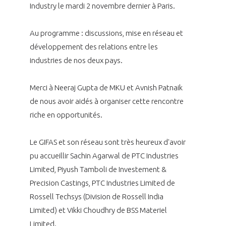
programmes ...
COMMISSIONS ET COMITÉS
Industry le mardi 2 novembre dernier à Paris.
POURQUOI DEVENIR MEMBRE ?
L'OBSERVATOIRE
LE MÉDIATEUR DE LA FILIÈRE AÉRONAUTIQUE ET SPATIALE
DEMANDE D’ADHÉSION
Au programme : discussions, mise en réseau et
MÉDIATION ET CHARTE D’ENGAGEMENT SUR LES RELATIONS ENTRE
développement des relations entre les
CLIENTS ET FOURNISSEURS
CHIFFRES CLÉS
industries de nos deux pays.
LA MÉDIATION AU-DELÀ DE LA FILIÈRE AÉRONAUTIQUE ET SPATIALE
Merci à Neeraj Gupta de MKU et Avnish Patnaik
LES ENJEUX
de nous avoir aidés à organiser cette rencontre
PRENDRE CONTACT AVEC LE MÉDIATEUR DE LA FILIÈRE
riche en opportunités.
COMPÉTITIVITÉ
LES PUBLICATIONS
Le GIFAS et son réseau sont très heureux d'avoir
EMPLOI & FORMATION
pu accueillir Sachin Agarwal de PTC Industries
DOCUMENTS & BROCHURES
Limited, Piyush Tamboli de Investement &
ENVIRONNEMENT
Precision Castings, PTC Industries Limited de
RAPPORTS D'ACTIVITÉS
Rossell Techsys (Division de Rossell India
INNOVATION
Limited) et Vikki Choudhry de BSS Materiel
Limited.