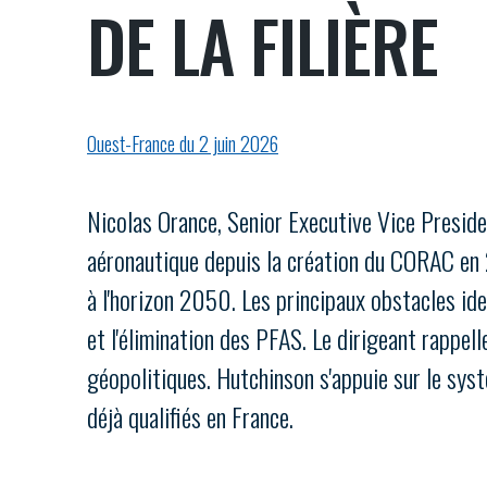
DE LA FILIÈRE
VOUS ÊTES
ADHÉRENTS
Ouest-France du 2 juin 2026
Développez votre activité à l’étra
Nicolas Orance, Senior Executive Vice Preside
pérennité de votre entreprise à
aéronautique depuis la création du CORAC en 
à l'horizon 2050. Les principaux obstacles id
et l'élimination des PFAS. Le dirigeant rappel
géopolitiques. Hutchinson s'appuie sur le sys
déjà qualifiés en France.
CONNEXION