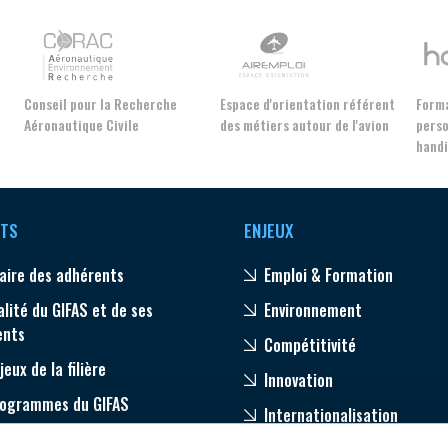
NON
OUI
Découvrez les avantages d'adhérer au 
Conseil pour la Recherche
Espace d'orientation référent
Forma
Aéronautique Civile
des métiers autour de l'avion
perso
données sectorielles, p
hand
DEMANDE D’ADH
TS
ENJEUX
aire des adhérents
Emploi & Formation
alité du GIFAS et de ses
Environnement
ents
Compétitivité
jeux de la filière
Innovation
rogrammes du GIFAS
Internationalisation
age