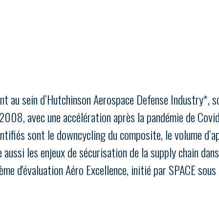
PAS ENCORE ADH
VOUS ÊTES UN PROFESSIONN
nger et assurez la
Rejoignez une filière d’excellen
nt au sein d’Hutchinson Aerospace Defense Industry*, sou
 l’international
réseau au sein d’un écosystème
2008, avec une accélération après la pandémie de Covid 
DEMANDE D’ADHÉSION
entifiés sont le downcycling du composite, le volume d’
le aussi les enjeux de sécurisation de la supply chain da
tème d'évaluation Aéro Excellence, initié par SPACE sous
Avez-vous un statut de droit français ?