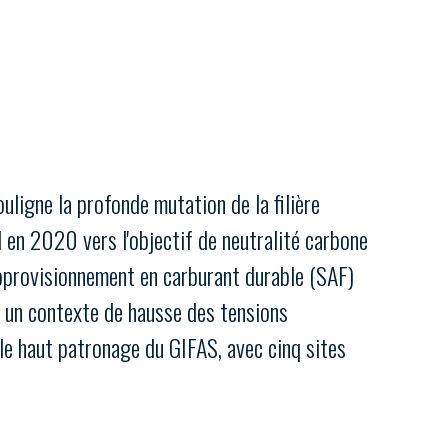
Fermer
la
ÉRENT ?
modale
Fermer
membre
la
EL DE LA FILIÈRE ?
modale
membre
ce et développez votre
Apportez votre savoir-faire à la
ligne la profonde mutation de la filière
 intégré et cohérent
défense de vos
en 2020 vers l'objectif de neutralité carbone
approvisionnement en carburant durable (SAF)
ns un contexte de hausse des tensions
 le haut patronage du GIFAS, avec cinq sites