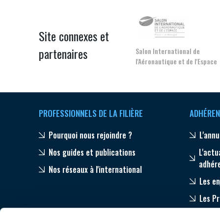
Site connexes et
partenaires
Salon International de
l'Aéronautique et de l'Espace
PROFESSIONNELS DE LA FILIÈRE
ADHÉREN
Pourquoi nous rejoindre ?
L'annu
Nos guides et publications
L'actu
adhér
Nos réseaux à l'international
Les en
Les P
Equip