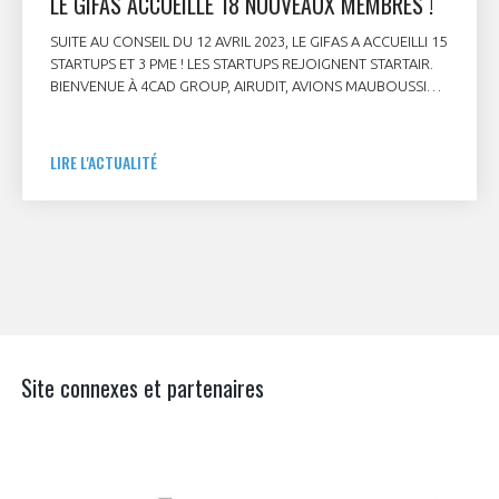
LE GIFAS ACCUEILLE 18 NOUVEAUX MEMBRES !
SUITE AU CONSEIL DU 12 AVRIL 2023, LE GIFAS A ACCUEILLI 15
STARTUPS ET 3 PME ! LES STARTUPS REJOIGNENT STARTAIR.
BIENVENUE À 4CAD GROUP, AIRUDIT, AVIONS MAUBOUSSIN,
BATCONNECT, BEYOND AERO, BLACKLEAF, CURTISS WRIGHT,
DELFOX, FLYING ROBOTS, FLYING WHALES, HIVELIX, KINEIS,
OLNICA TRACE, PELICO, SKYTED, SPACE BIOLOGY UNLIMITED,
LIRE L'ACTUALITÉ
VALLAIR INDUSTRY ET VOLTAERO.
Site connexes et partenaires