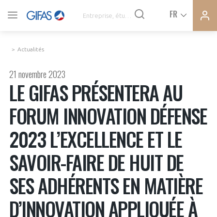
Ferme
Ferme
FR
VOUS ÊTES ADHÉRENTS
la
la
modal
modal
memb
memb
Actualités
ACTUALITÉS
21 novembre 2023
LE GIFAS PRÉSENTERA AU
À LA UNE
FORUM INNOVATION DÉFENSE
DEMANDE D’ADHÉSION
2023 L’EXCELLENCE ET LE
SYNTHÈSE DE PRESSE
CONNEXION
SAVOIR-FAIRE DE HUIT DE
AGENDA
Avez-vous un statut de droit français ?
SES ADHÉRENTS EN MATIÈRE
PAS ENCORE ADHÉRENT ?
COMMUNIQUÉS DE PRESSE
D’INNOVATION APPLIQUÉE À
VOUS ÊTES UN PROFESSIONNEL DE LA FILIÈRE ?