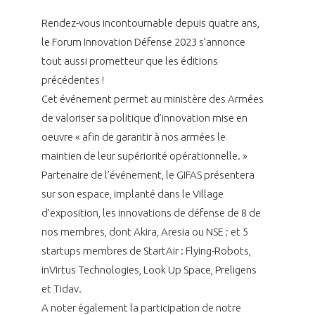
programmes ...
COMMISSIONS ET COMITÉS
POURQUOI DEVENIR MEMBRE ?
L'OBSERVATOIRE
LE MÉDIATEUR DE LA FILIÈRE AÉRONAUTIQUE ET SPATIALE
Rendez-vous incontournable depuis quatre ans,
DEMANDE D’ADHÉSION
le Forum Innovation Défense 2023 s’annonce
tout aussi prometteur que les éditions
MÉDIATION ET CHARTE D’ENGAGEMENT SUR LES RELATIONS ENTRE
CLIENTS ET FOURNISSEURS
précédentes !
CHIFFRES CLÉS
Cet événement permet au ministère des Armées
LA MÉDIATION AU-DELÀ DE LA FILIÈRE AÉRONAUTIQUE ET SPATIALE
de valoriser sa politique d’innovation mise en
LES ENJEUX
oeuvre « afin de garantir à nos armées le
PRENDRE CONTACT AVEC LE MÉDIATEUR DE LA FILIÈRE
maintien de leur supériorité opérationnelle. »
COMPÉTITIVITÉ
Partenaire de l’événement, le GIFAS présentera
LES PUBLICATIONS
sur son espace, implanté dans le Village
d’exposition, les innovations de défense de 8 de
EMPLOI & FORMATION
DOCUMENTS & BROCHURES
nos membres, dont Akira, Aresia ou NSE ; et 5
startups membres de StartAir : Flying-Robots,
ENVIRONNEMENT
RAPPORTS D'ACTIVITÉS
inVirtus Technologies, Look Up Space, Preligens
et Tidav.
INNOVATION
A noter également la participation de notre