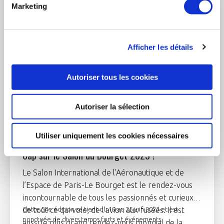
Marketing
Afficher les détails
Autoriser tous les cookies
Autoriser la sélection
13 juin 2023
Utiliser uniquement les cookies nécessaires
Cap sur le Salon du Bourget 2023 !
Le Salon International de l’Aéronautique et de
l’Espace de Paris-Le Bourget est le rendez-vous
incontournable de tous les passionnés et curieux
de tout ce qui vole, de l’avion aux fusées. Il est
Cette 54e édition se tient du 19 au 25 juin 2023 et est
ponctuée de divers temps forts et événements.
aussi le plus grand rendez-vous mondial de la