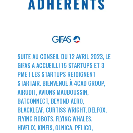
LE GIFAS
NON
OUI
t
Rejoignez une filière d’excellence et développez
 à
votre réseau au sein d’un écosystème intégré et
PRÉSENTATION
cohérent
NOTRE VISION
ORGANISATION
SUITE AU CONSEIL DU 12 AVRIL 2023, LE
NOS MISSIONS
GIFAS A ACCUEILLI 15 STARTUPS ET 3
LE CONSEIL DU GIFAS
FONCTIONNEMENT
PME ! LES STARTUPS REJOIGNENT
NOTRE HISTOIRE
STARTAIR. BIENVENUE À 4CAD GROUP,
L’ÉQUIPE DU GIFAS
GEADS
ACCOMPAGNEMENT DE NOS ADHÉRENTS
AIRUDIT, AVIONS MAUBOUSSIN,
BATCONNECT, BEYOND AERO,
NOS RÉSEAUX À L'INTERNATIONAL
COMITÉ AERO PME
LES PROGRAMMES DU GIFAS
LA MÉDIATION
BLACKLEAF, CURTISS WRIGHT, DELFOX,
FLYING ROBOTS, FLYING WHALES,
Découvrez les avantages d'adhérer au GIFAS.
STARTAIR
UN ÉCOSYSTÈME INTÉGRÉ ET COHÉRENT
HIVELIX, KINEIS, OLNICA, PELICO,
LA MÉDIATION DANS LA FILIÈRE AÉRONAUTIQUE ET SPATIALE
Rencontres, salons, données sectorielles,
LE SALON DU BOURGET