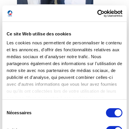
"Curtiss Wright commercialise auprès de plus
de 80 forces aériennes, des brins d’arrêt et des
barrières à filet contribuant à améliorer la
Ce site Web utilise des cookies
sécurité des pilotes et des avions de chasse en
Les cookies nous permettent de personnaliser le contenu
cas d'urgence. Notre expertise en
et les annonces, d'offrir des fonctionnalités relatives aux
développement et production, dans des
médias sociaux et d'analyser notre trafic. Nous
domaines aussi variés que l'électronique, le
partageons également des informations sur l'utilisation de
textile, la mécanique, l’hydraulique, le
notre site avec nos partenaires de médias sociaux, de
pneumatique et le génie civil, nous permet de
publicité et d'analyse, qui peuvent combiner celles-ci
proposer des solutions clé-en-main innovantes
avec d'autres informations que vous leur avez fournies
répondant aux besoins d'un marché en
ou qu'ils ont collectées lors de votre utilisation de leurs
services. Vous consentez à nos cookies si vous
constante évolution. Adhérer au GIFAS est une
continuez à utiliser notre site Web.
réelle opportunité pour collaborer davantage
Sélection
Nécessaires
du
avec les entreprises françaises de la filière
consentement
Défense et Aéronautique et consolider notre