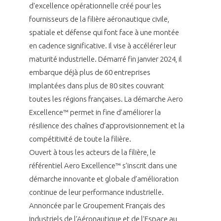
programmes ...
COMMISSIONS ET COMITÉS
d'excellence opérationnelle créé pour les
POURQUOI DEVENIR MEMBRE ?
L'OBSERVATOIRE
LE MÉDIATEUR DE LA FILIÈRE AÉRONAUTIQUE ET SPATIALE
fournisseurs de la filière aéronautique civile,
DEMANDE D’ADHÉSION
spatiale et défense qui font face à une montée
MÉDIATION ET CHARTE D’ENGAGEMENT SUR LES RELATIONS ENTRE
en cadence significative. Il vise à accélérer leur
CLIENTS ET FOURNISSEURS
CHIFFRES CLÉS
maturité industrielle. Démarré fin janvier 2024, il
embarque déjà plus de 60 entreprises
LA MÉDIATION AU-DELÀ DE LA FILIÈRE AÉRONAUTIQUE ET SPATIALE
implantées dans plus de 80 sites couvrant
LES ENJEUX
toutes les régions françaises. La démarche Aero
PRENDRE CONTACT AVEC LE MÉDIATEUR DE LA FILIÈRE
Excellence™ permet in fine d’améliorer la
COMPÉTITIVITÉ
LES PUBLICATIONS
résilience des chaînes d’approvisionnement et la
compétitivité de toute la filière.
EMPLOI & FORMATION
Ouvert à tous les acteurs de la filière, le
DOCUMENTS & BROCHURES
référentiel Aero Excellence™ s’inscrit dans une
ENVIRONNEMENT
démarche innovante et globale d’amélioration
RAPPORTS D'ACTIVITÉS
continue de leur performance industrielle.
INNOVATION
Annoncée par le Groupement Français des
Industriels de l’Aéronautique et de l’Espace au