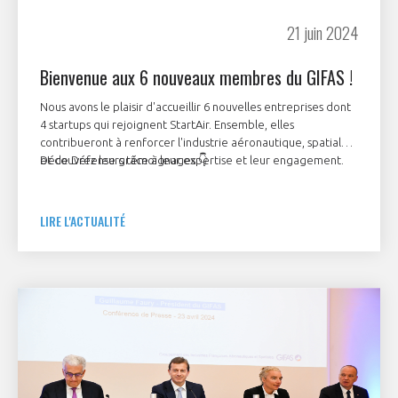
21 juin 2024
Bienvenue aux 6 nouveaux membres du GIFAS !
Nous avons le plaisir d'accueillir 6 nouvelles entreprises dont
4 startups qui rejoignent StartAir. Ensemble, elles
contribueront à renforcer l'industrie aéronautique, spatiale
et de Défense grâce à leur expertise et leur engagement.
Découvrez leurs témoignages 👇
LIRE L'ACTUALITÉ