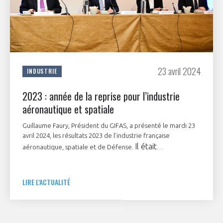
23 avril 2024
INDUSTRIE
2023 : année de la reprise pour l’industrie
aéronautique et spatiale
Guillaume Faury, Président du GIFAS, a présenté le mardi 23
avril 2024, les résultats 2023 de l’industrie française
Il était
aéronautique, spatiale et de Défense.
accompagné de Didier Kayat - Président du GEAD,
Clémentine Gallet - Présidente du Comité AERO-
LIRE L'ACTUALITÉ
PME et Frédéric Parisot - Délégué Général du
GIFAS.