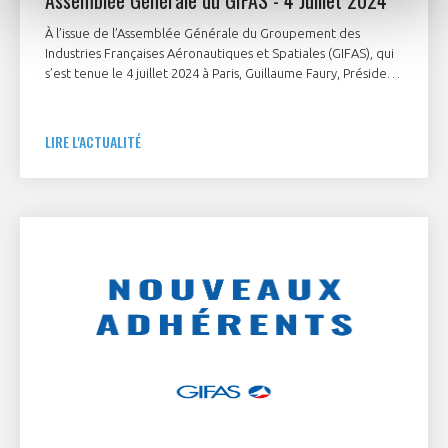
Assemblée Générale du GIFAS - 4 Juillet 2024
À l’issue de l’Assemblée Générale du Groupement des
Industries Françaises Aéronautiques et Spatiales (GIFAS), qui
s’est tenue le 4 juillet 2024 à Paris, Guillaume Faury, Président
Exécutif d’Airbus, a été réélu Président du GIFAS. Le GEADS
(Groupe des Équipementiers Aéronautiques, de Défense et
Spatiaux) a également réélu Didier Kayat, Président
LIRE L'ACTUALITÉ
Directeur Général du Groupe DAHER, à sa présidence.
Clémentine Gallet, Présidente de Coriolis Composites, a été
réélue à la présidence du Comité Aéro-PME et conserve par
ailleurs sa fonction de trésorière du GIFAS.