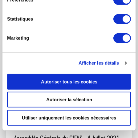
passionnées, chercheurs, opérateurs, ingénieurs ou
entrepreneurs, qui œuvrent pour répondre à des besoins
sociaux et économiques prioritaires : connecter les hommes
LIRE L'ACTUALITÉ
Statistiques
et les femmes, développer les économies, désenclaver les
territoires, intervenir rapidement et en toute sécurité au
service des plus démunis, étudier au loin, explorer et
Marketing
comprendre la planète…. Toujours plus haut, toujours plus
loin.
Afficher les détails
Autoriser tous les cookies
Autoriser la sélection
Utiliser uniquement les cookies nécessaires
3 juillet 2024