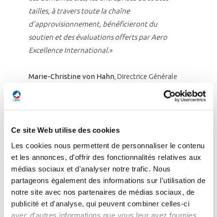
tailles, à travers toute la chaîne
d'approvisionnement, bénéficieront du
soutien et des évaluations offerts par Aero
Excellence International.
»
Marie-Christine von Hahn
, Directrice Générale
du BDLI (Association Allemande des Industries
Aérospatiales), déclare : «
En ces temps de
risques croissants pour la chaîne
d'approvisionnement mondiale et dans le
Ce site Web utilise des cookies
contexte d'une montée en cadence délicate,
Les cookies nous permettent de personnaliser le contenu
notre industrie européenne a franchi une
et les annonces, d'offrir des fonctionnalités relatives aux
étape importante aujourd'hui : Aero
médias sociaux et d'analyser notre trafic. Nous
partageons également des informations sur l'utilisation de
Excellence International stabilisera la chaîne
notre site avec nos partenaires de médias sociaux, de
d'approvisionnement en augmentant la
publicité et d'analyse, qui peuvent combiner celles-ci
transparence et la collaboration. Ce sera
avec d'autres informations que vous leur avez fournies