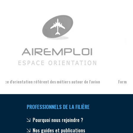
Aer
Formation et l'insertion de personnes en situation de handicap
PROFESSIONNELS DE LA FILIÈRE
Pourquoi nous rejoindre ?
Nos guides et publications