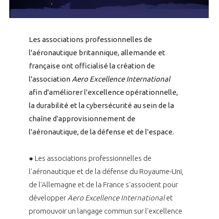
programmes ...
COMMISSIONS ET COMITÉS
POURQUOI DEVENIR MEMBRE ?
L'OBSERVATOIRE
LE MÉDIATEUR DE LA FILIÈRE AÉRONAUTIQUE ET SPATIALE
DEMANDE D’ADHÉSION
Les associations professionnelles de
MÉDIATION ET CHARTE D’ENGAGEMENT SUR LES RELATIONS ENTRE
l'aéronautique britannique, allemande et
CLIENTS ET FOURNISSEURS
CHIFFRES CLÉS
française ont officialisé la création de
l'association
Aero Excellence International
LA MÉDIATION AU-DELÀ DE LA FILIÈRE AÉRONAUTIQUE ET SPATIALE
LES ENJEUX
afin d'améliorer l'excellence opérationnelle,
la durabilité et la cybersécurité au sein de la
PRENDRE CONTACT AVEC LE MÉDIATEUR DE LA FILIÈRE
chaîne d'approvisionnement de
COMPÉTITIVITÉ
LES PUBLICATIONS
l'aéronautique, de la défense et de l'espace.
EMPLOI & FORMATION
DOCUMENTS & BROCHURES
● Les associations professionnelles de
l'aéronautique et de la défense du Royaume-Uni,
ENVIRONNEMENT
RAPPORTS D'ACTIVITÉS
de l'Allemagne et de la France s'associent pour
développer
Aero Excellence International
et
INNOVATION
promouvoir un langage commun sur l'excellence