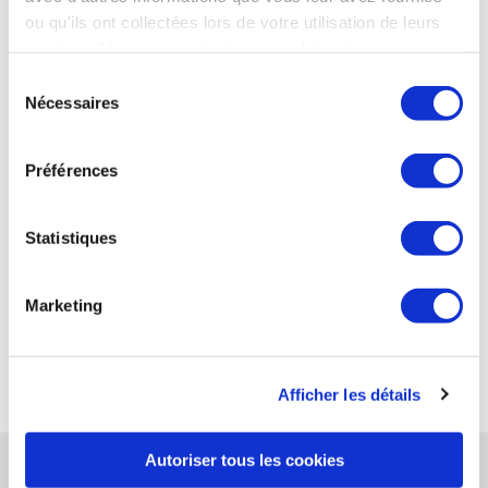
bénéfique pour tous les acteurs, et peut servir
ou qu'ils ont collectées lors de votre utilisation de leurs
de standard exemplaire au-delà de l'Europe.
»
services. Vous consentez à nos cookies si vous
continuez à utiliser notre site Web.
Sélection
Nécessaires
du
Télécharger le communiqué de presse
consentement
En savoir plus sur la démarche Aero
Préférences
Excellence™
Adhérer à la démarche Aero Excellence™
Statistiques
PARTAGER CET ARTICLE
Marketing
Afficher les détails
Autoriser tous les cookies