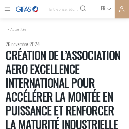
Ferme
Ferme
FR
VOUS ÊTES ADHÉRENTS
la
la
modal
modal
memb
memb
Actualités
ACTUALITÉS
26 novembre 2024
CRÉATION DE L’ASSOCIATION
À LA UNE
AERO EXCELLENCE
DEMANDE D’ADHÉSION
INTERNATIONAL POUR
SYNTHÈSE DE PRESSE
CONNEXION
ACCÉLÉRER LA MONTÉE EN
AGENDA
Avez-vous un statut de droit français ?
PUISSANCE ET RENFORCER
PAS ENCORE ADHÉRENT ?
COMMUNIQUÉS DE PRESSE
LA MATURITÉ INDUSTRIELLE
VOUS ÊTES UN PROFESSIONNEL DE LA FILIÈRE ?