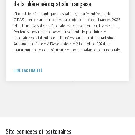
de la filière aérospatiale française
L’industrie aéronautique et spatiale, représentée par le
GIFAS, alerte sur les risques du projet de loi de finances 2025
et affirme sa solidarité totale avec le secteur du transport
aérien.
Plusieurs mesures proposées risquent de produire le
contraire des intentions affirmées par le ministre Antoine
Armand en séance à l’Assemblée le 21 octobre 2024 :
maintenir notre compétitivité et notre balance commerciale,
soutenir la décarbonation et réindustrialiser la France, tout
en maintenant la dynamique d’emploi. Si de nouvelles taxes
s’appliquaient au secteur aérien, il est nécessaire qu’elles
LIRE L'ACTUALITÉ
soient adaptées pour soutenir la filière dans ses efforts
constants et massifs d’innovation, de compétitivité et de
décarbonation.
Site connexes et partenaires