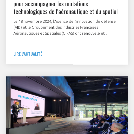
pour accompagner les mutations
technologiques de l’aéronautique et du spatial
Le 18 novembre 2024, l’Agence de l’innovation de défense
(AID) et le Groupement des Industries Françaises
Aéronautiques et Spatiales (GIFAS) ont renouvelé et
renforcé leur convention de partenariat. Cette nouvelle
impulsion permettra de mieux accompagner les mutations
technologiques et industrielles des secteurs de
LIRE L'ACTUALITÉ
l’aéronautique et de l’espace, et de favoriser les synergies
tant pour leurs applications civiles que militaires. Elle s’appuie
notamment sur le club StartAir du GIFAS, les dispositifs de
soutien à la R&T et les acteurs du spatial regroupés au sein
du GIFAS.