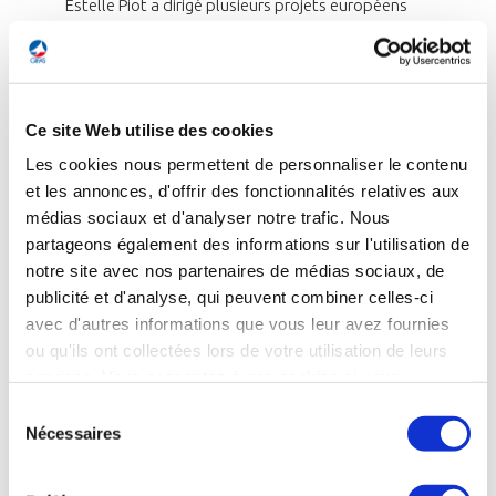
Estelle Piot a dirigé plusieurs projets européens
qui ont permis de réduire la traînée des
aéronefs, de limiter la consommation de
carburant et de diminuer les nuisances sonores.
Son travail constitue l’un des socles techniques
Ce site Web utilise des cookies
de l’avion plus propre et plus silencieux de
Les cookies nous permettent de personnaliser le contenu
demain.
et les annonces, d'offrir des fonctionnalités relatives aux
Elle est également devenue en 2024 l’adjointe
médias sociaux et d'analyser notre trafic. Nous
du Directeur scientifique général de l’ONERA et
partageons également des informations sur l'utilisation de
notre site avec nos partenaires de médias sociaux, de
s’implique auprès de nombreuses initiatives
publicité et d'analyse, qui peuvent combiner celles-ci
destinées aux lycéennes et étudiantes,
avec d'autres informations que vous leur avez fournies
contribuant à féminiser la recherche
ou qu'ils ont collectées lors de votre utilisation de leurs
aéronautique.
services. Vous consentez à nos cookies si vous
continuez à utiliser notre site Web.
Sélection
🔵Prix de l’initiative sociale &
Nécessaires
du
environnementale – Marie Marvingt
: il
consentement
distingue une contribution à l’impact social,