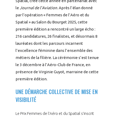
Spatial, créé cette année en partenariat avec
programmes ...
COMMISSIONS ET COMITÉS
POURQUOI DEVENIR MEMBRE ?
L'OBSERVATOIRE
le
Journal de l’Aviation
. Après l’élan donné
LE MÉDIATEUR DE LA FILIÈRE AÉRONAUTIQUE ET SPATIALE
par l’opération « Femmes de l’Aéro et du
DEMANDE D’ADHÉSION
Spatial » au Salon du Bourget 2025, cette
MÉDIATION ET CHARTE D’ENGAGEMENT SUR LES RELATIONS ENTRE
CLIENTS ET FOURNISSEURS
première édition a rencontré un large écho :
CHIFFRES CLÉS
216 candidatures, 26 finalistes, et désormais 8
lauréates dont les parcours incarnent
LA MÉDIATION AU-DELÀ DE LA FILIÈRE AÉRONAUTIQUE ET SPATIALE
LES ENJEUX
l’excellence féminine dans l’ensemble des
métiers de la filière. La cérémonie s’est tenue
PRENDRE CONTACT AVEC LE MÉDIATEUR DE LA FILIÈRE
le 3 décembre à l’Aéro-Club de France, en
COMPÉTITIVITÉ
LES PUBLICATIONS
présence de Virginie Guyot, marraine de cette
première édition.
EMPLOI & FORMATION
DOCUMENTS & BROCHURES
UNE DÉMARCHE COLLECTIVE DE MISE EN
ENVIRONNEMENT
RAPPORTS D'ACTIVITÉS
VISIBILITÉ
INNOVATION
Le Prix Femmes de l’Aéro et du Spatial s’inscrit