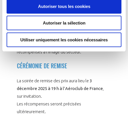
podcast Elles font l’Espace
Autoriser tous les cookies
Cette composition reflète l’ensemble des
Autoriser la sélection
acteurs engagés dans la filière
et entend
garantir un
regard croisé,
à la fois
industriel
,
Utiliser uniquement les cookies nécessaires
institutionnel
et
médiatique
, sur les parcours
récompensés à l’image du secteur.
CÉRÉMONIE DE REMISE
La soirée de remise des prix aura lieu le
3
décembre 2025 à 19 h à l’Aéroclub de France
,
sur invitation.
Les récompenses seront précisées
ultérieurement.