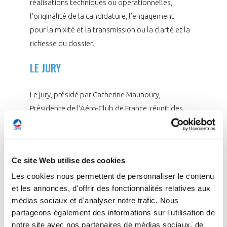
réalisations techniques ou opérationnelles,
l’originalité de la candidature, l’engagement
pour la mixité et la transmission ou la clarté et la
richesse du dossier.
LE JURY
Le jury, présidé par Catherine Maunoury,
Présidente de l’Aéro-Club de France, réunit des
personnalités issues de l’industrie et des
institutions :
•
Anne-Charlotte Fredenucci
, Présidente
Ce site Web utilise des cookies
d’Ametra Group et membre du Conseil du GIFAS
Les cookies nous permettent de personnaliser le contenu
•
Julie Kitcher
, Chief Sustainability Officer &
et les annonces, d'offrir des fonctionnalités relatives aux
Communications, Airbus
médias sociaux et d'analyser notre trafic. Nous
•
Juliette Duault
, Directrice de la
partageons également des informations sur l'utilisation de
communication, GIFAS
notre site avec nos partenaires de médias sociaux, de