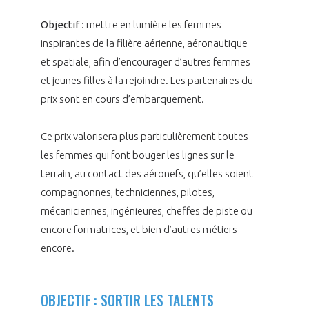
programmes ...
COMMISSIONS ET COMITÉS
POURQUOI DEVENIR MEMBRE ?
L'OBSERVATOIRE
LE MÉDIATEUR DE LA FILIÈRE AÉRONAUTIQUE ET SPATIALE
Objectif
: mettre en lumière les femmes
DEMANDE D’ADHÉSION
inspirantes de la filière aérienne, aéronautique
MÉDIATION ET CHARTE D’ENGAGEMENT SUR LES RELATIONS ENTRE
et spatiale, afin d’encourager d’autres femmes
CLIENTS ET FOURNISSEURS
et jeunes filles à la rejoindre. Les partenaires du
CHIFFRES CLÉS
prix sont en cours d’embarquement.
LA MÉDIATION AU-DELÀ DE LA FILIÈRE AÉRONAUTIQUE ET SPATIALE
LES ENJEUX
Ce prix valorisera plus particulièrement toutes
PRENDRE CONTACT AVEC LE MÉDIATEUR DE LA FILIÈRE
les femmes qui font bouger les lignes sur le
COMPÉTITIVITÉ
terrain, au contact des aéronefs, qu’elles soient
LES PUBLICATIONS
compagnonnes, techniciennes, pilotes,
EMPLOI & FORMATION
mécaniciennes, ingénieures, cheffes de piste ou
DOCUMENTS & BROCHURES
encore formatrices, et bien d’autres métiers
ENVIRONNEMENT
encore.
RAPPORTS D'ACTIVITÉS
INNOVATION
OBJECTIF : SORTIR LES TALENTS