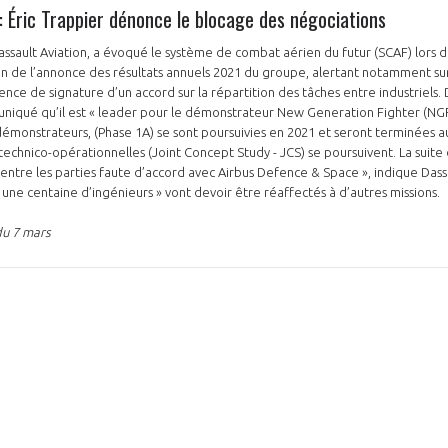
Éric Trappier dénonce le blocage des négociations
assault Aviation, a évoqué le système de combat aérien du futur (SCAF) lors 
on de l’annonce des résultats annuels 2021 du groupe, alertant notamment su
ce de signature d’un accord sur la répartition des tâches entre industriels. 
niqué qu’il est « leader pour le démonstrateur New Generation Fighter (NGF
émonstrateurs, (Phase 1A) se sont poursuivies en 2021 et seront terminées a
echnico-opérationnelles (Joint Concept Study - JCS) se poursuivent. La suite 
 entre les parties faute d’accord avec Airbus Defence & Space », indique Dassa
 une centaine d’ingénieurs » vont devoir être réaffectés à d’autres missions.
du 7 mars