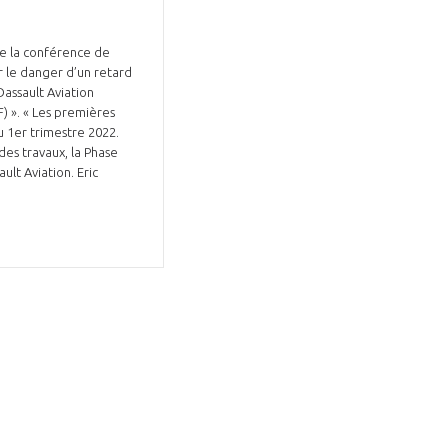
de la conférence de
r le danger d’un retard
Dassault Aviation
) ». « Les premières
u 1er trimestre 2022.
des travaux, la Phase
ult Aviation. Eric