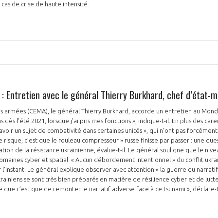
 cas de crise de haute intensité.
NON
OUI
Découvrez les avantages d'adhérer au 
 : Entretien avec le général Thierry Burkhard, chef d’état-
données sectorielles, p
s armées (CEMA), le général Thierry Burkhard, accorde un entretien au Monde.
s dès l’été 2021, lorsque j’ai pris mes fonctions », indique-t-il. En plus des car
DEMANDE D’ADH
avoir un sujet de combativité dans certaines unités », qui n’ont pas forcémen
le risque, c’est que le rouleau compresseur » russe finisse par passer : une q
sation de la résistance ukrainienne, évalue-t-il. Le général souligne que le nive
omaines cyber et spatial. « Aucun débordement intentionnel » du conflit ukra
l’instant. Le général explique observer avec attention « la guerre du narratif
krainiens se sont très bien préparés en matière de résilience cyber et de lutt
e que c’est que de remonter le narratif adverse face à ce tsunami », déclare-t