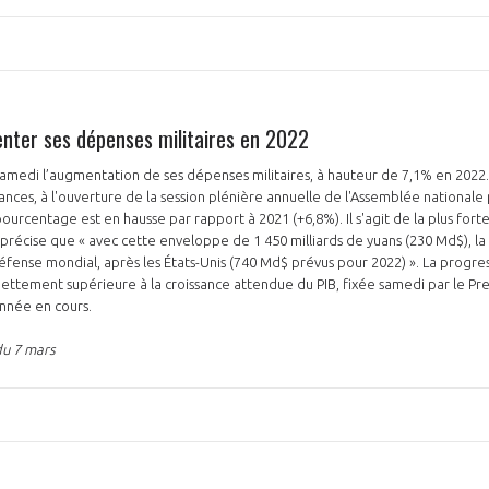
nter ses dépenses militaires en 2022
amedi l’augmentation de ses dépenses militaires, à hauteur de 7,1% en 2022.
ances, à l'ouverture de la session plénière annuelle de l'Assemblée nationale 
pourcentage est en hausse par rapport à 2021 (+6,8%). Il s'agit de la plus for
 précise que « avec cette enveloppe de 1 450 milliards de yuans (230 Md$), la
ense mondial, après les États-Unis (740 Md$ prévus pour 2022) ». La progre
 nettement supérieure à la croissance attendue du PIB, fixée samedi par le Pre
année en cours.
du 7 mars