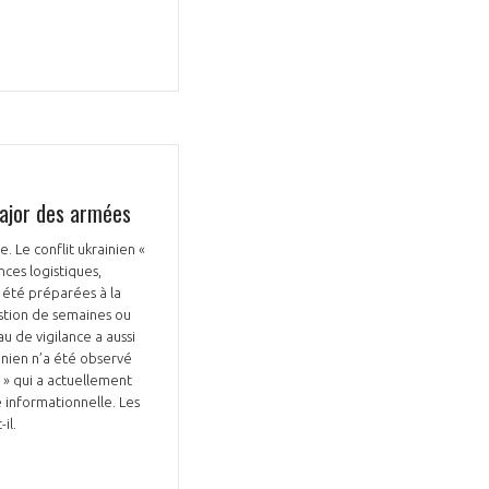
GIFAS. Rencontres, salons,
major des armées
rogrammes ...
 Le conflit ukrainien «
ences logistiques,
ÉSION
t été préparées à la
uestion de semaines ou
au de vigilance a aussi
inien n’a été observé
 » qui a actuellement
e informationnelle. Les
-il.