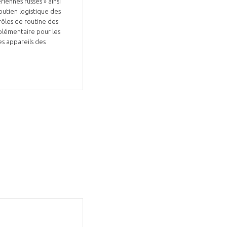
iennes russes » ainsi
outien logistique des
rôles de routine des
pplémentaire pour les
es appareils des