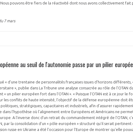
 Nous pouvons être fiers de la réactivité dont nous avons collectivement fait
.
du 7 mars
PAS ENCORE ADH
VOUS ÊTES UN PROFESSIONN
opéenne au seuil de l'autonomie passe par un pilier europée
nger et assurez la
Rejoignez une filière d’excellen
é « d'une trentaine de personnalités françaises issues d'horizons différents, 
 l’international
réseau au sein d’un écosystème
rsitaire », publie dans La Tribune une analyse consacrée au rôle de l’OTAN d
 « un pilier européen fort dans l'OTAN ». « Puisque l'OTAN est à ce jour le 
DEMANDE D’ADHÉSION
 les conflits de haute intensité, l'objectif de la défense européenne doit ê
s politiques, stratégiques, capacitaires et industriels, afin d’assurer rapidem
 dans l'hypothèse où l'alignement entre Européens et Américains ne permet
 Europe. A l'inverse donc d'un retrait du commandement intégré de l'OTAN, c'e
 par la consolidation d'un « pôle européen » structuré qu'il serait pertinent 
Avez-vous un statut de droit français ?
asion russe en Ukraine a été l’occasion pour l'Europe de montrer qu'elle pouva