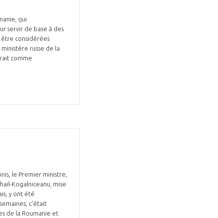
manie, qui
ur servir de base à des
t être considérées
ministère russe de la
erait comme
is, le Premier ministre,
Mihail-Kogalniceanu, mise
ais, y ont été
semaines, c’était
tes de la Roumanie et