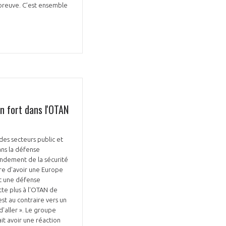
 preuve. C’est ensemble
Fermer
la
ÉRENT ?
modale
Fermer
membre
la
EL DE LA FILIÈRE ?
n fort dans l'OTAN
modale
membre
ce et développez votre
Apportez votre savoir-faire à la
des secteurs public et
 intégré et cohérent
défense de vos
ans la défense
fondement de la sécurité
tre d'avoir une Europe
ent une défense
te plus à l'OTAN de
st au contraire vers un
d'aller ». Le groupe
it avoir une réaction