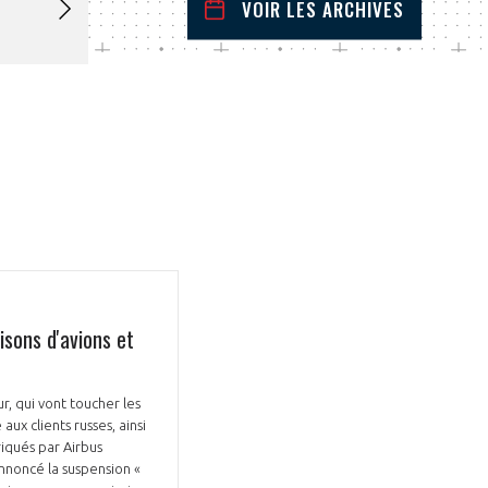
VOIR LES ARCHIVES
mars
2022
 Précédent
Mois Suivant
L
M
M
J
V
S
D
1
2
3
4
5
6
7
8
9
10
11
12
13
14
15
16
17
18
19
20
21
22
23
24
25
26
27
28
29
30
31
isons d'avions et
r, qui vont toucher les
aux clients russes, ainsi
iqués par Airbus
nnoncé la suspension «