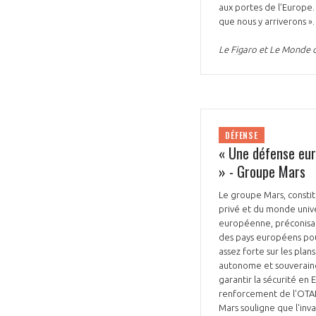
aux portes de l’Europe.
que nous y arriverons »
Le Figaro et Le Monde 
VOUS ÊTES
DÉFENSE
ADHÉRENTS
« Une défense eur
» - Groupe Mars
Développez votre activité à l’étra
Le groupe Mars, constitu
pérennité de votre entreprise à
privé et du monde unive
européenne, préconisant
des pays européens pour
assez forte sur les plan
autonome et souveraine
garantir la sécurité en
renforcement de l'OTAN,
Mars souligne que l'inv