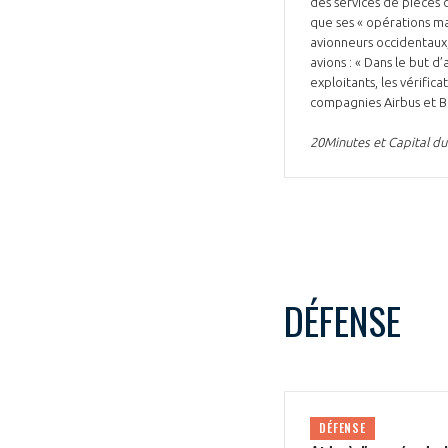
des services de pièces 
que ses « opérations ma
avionneurs occidentaux,
avions : « Dans le but 
exploitants, les vérifi
compagnies Airbus et B
20Minutes et Capital du
DÉFENSE
DÉFENSE