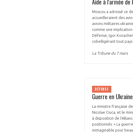
Aide à l'armée de 
Moscou a adressé ce dim
accueilleraient des avio
avions militaires ukrain
comme une implication d
Défense, Igor Konachen
cobelligérant tout pays
La Tribune du 7 mars
DÉFENSE
Guerre en Ukraine 
La ministre française d
Nicolae Ciuca, et le min
à disposition de l’Allian
positionnés. « La guerre
inimaginable pour beauc