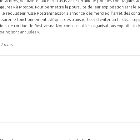
détachées, de maintenance et d’assistance technique pour les compagnies aér
jeures » à Moscou. Pour permettre la poursuite de leur exploitation sans le s
 le régulateur russe Rostransnadzor a annoncé dès mercredi l’arrêt des cont
d’assurer le fonctionnement adéquat des transports et d’éviter un fardeau su
cations de routine de Rostransnadzor concernant les organisations exploitant d
oeing sont annulées ».
 7 mars