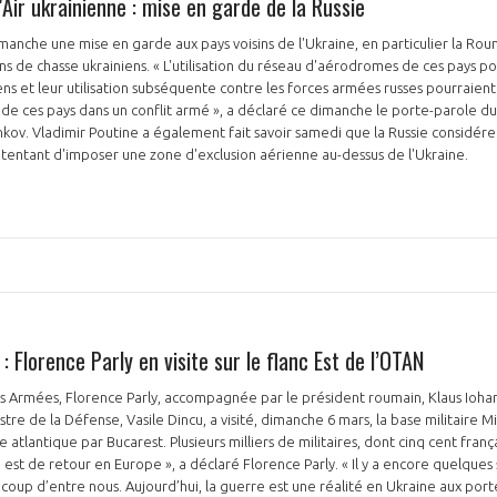
l'Air ukrainienne : mise en garde de la Russie
anche une mise en garde aux pays voisins de l'Ukraine, en particulier la Rou
ns de chasse ukrainiens. « L'utilisation du réseau d'aérodromes de ces pays po
iens et leur utilisation subséquente contre les forces armées russes pourraien
e ces pays dans un conflit armé », a déclaré ce dimanche le porte-parole du 
kov. Vladimir Poutine a également fait savoir samedi que la Russie considér
 tentant d'imposer une zone d'exclusion aérienne au-dessus de l'Ukraine.
: Florence Parly en visite sur le flanc Est de l’OTAN
es Armées, Florence Parly, accompagnée par le président roumain, Klaus Iohann
istre de la Défense, Vasile Dincu, a visité, dimanche 6 mars, la base militaire 
ce atlantique par Bucarest. Plusieurs milliers de militaires, dont cinq cent franç
 est de retour en Europe », a déclaré Florence Parly. « Il y a encore quelques 
oup d’entre nous. Aujourd’hui, la guerre est une réalité en Ukraine aux por