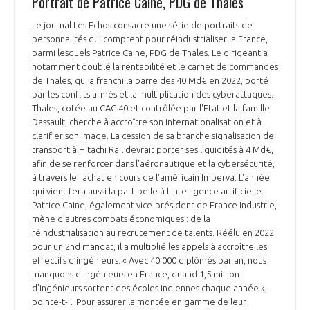
Portrait de Patrice Caine, PDG de Thales
INTERNATIONALISATION
Le journal Les Echos consacre une série de portraits de
personnalités qui comptent pour réindustrialiser la France,
parmi lesquels Patrice Caine, PDG de Thales. Le dirigeant a
notamment doublé la rentabilité et le carnet de commandes
de Thales, qui a franchi la barre des 40 Md€ en 2022, porté
par les conflits armés et la multiplication des cyberattaques.
Thales, cotée au CAC 40 et contrôlée par l'Etat et la famille
Dassault, cherche à accroître son internationalisation et à
clarifier son image. La cession de sa branche signalisation de
transport à Hitachi Rail devrait porter ses liquidités à 4 Md€,
afin de se renforcer dans l'aéronautique et la cybersécurité,
à travers le rachat en cours de l'américain Imperva. L'année
qui vient fera aussi la part belle à l'intelligence artificielle.
Patrice Caine, également vice-président de France Industrie,
mène d'autres combats économiques : de la
réindustrialisation au recrutement de talents. Réélu en 2022
pour un 2nd mandat, il a multiplié les appels à accroître les
effectifs d’ingénieurs. « Avec 40 000 diplômés par an, nous
manquons d'ingénieurs en France, quand 1,5 million
d'ingénieurs sortent des écoles indiennes chaque année »,
pointe-t-il. Pour assurer la montée en gamme de leur