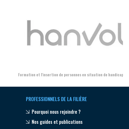
Aer
Formation et l'insertion de personnes en situation de handicap
PROFESSIONNELS DE LA FILIÈRE
Pourquoi nous rejoindre ?
Nos guides et publications