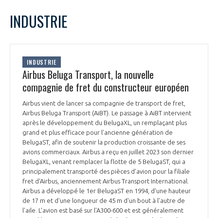
LE GIFAS
NON
OUI
janvier
2024
Mois Précédent
Mois 
t
INDUSTRIE
Rejoignez une filière d’excellence et développez
L
M
M
J
V
S
D
 à
votre réseau au sein d’un écosystème intégré et
1
2
3
4
5
6
7
PRÉSENTATION
cohérent
8
9
10
11
12
13
14
INDUSTRIE
15
16
17
18
19
20
21
Airbus Beluga Transport, la nouvelle
NOTRE VISION
ORGANISATION
22
23
24
25
26
27
28
compagnie de fret du constructeur européen
29
30
31
NOS MISSIONS
Airbus vient de lancer sa compagnie de transport de fret,
LE CONSEIL DU GIFAS
FONCTIONNEMENT
Airbus Beluga Transport (AiBT). Le passage à AiBT intervient
après le développement du BelugaXL, un remplaçant plus
NOTRE HISTOIRE
grand et plus efficace pour l'ancienne génération de
L’ÉQUIPE DU GIFAS
GEADS
BelugaST, afin de soutenir la production croissante de ses
ACCOMPAGNEMENT DE NOS ADHÉRENTS
avions commerciaux. Airbus a reçu en juillet 2023 son dernier
BelugaXL, venant remplacer la flotte de 5 BelugaST, qui a
NOS RÉSEAUX À L'INTERNATIONAL
COMITÉ AERO PME
principalement transporté des pièces d'avion pour la filiale
LES PROGRAMMES DU GIFAS
LA MÉDIATION
fret d'Airbus, anciennement Airbus Transport International.
Airbus a développé le 1er BelugaST en 1994, d'une hauteur
Découvrez les avantages d'adhérer au GIFAS.
STARTAIR
UN ÉCOSYSTÈME INTÉGRÉ ET COHÉRENT
de 17 m et d'une longueur de 45 m d'un bout à l'autre de
LA MÉDIATION DANS LA FILIÈRE AÉRONAUTIQUE ET SPATIALE
Rencontres, salons, données sectorielles,
LE SALON DU BOURGET
l'aile. L'avion est basé sur l'A300-600 et est généralement