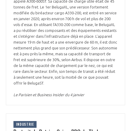
programmes ...
appelé A300-600ST. Sa capacité de charge utile était de 45
COMMISSIONS ET COMITÉS
POURQUOI DEVENIR MEMBRE ?
tonnes de fret. Le 1er BelugaXL, une version fortement
L'OBSERVATOIRE
LE MÉDIATEUR DE LA FILIÈRE AÉRONAUTIQUE ET SPATIALE
modifiée du biréacteur cargo A330-200, est entré en service
DEMANDE D’ADHÉSION
en janvier 2020, après environ 700 h de vol et plus de 200
vols d'essai. En utilisant l'A330-200 comme base, le BelugaXL
MÉDIATION ET CHARTE D’ENGAGEMENT SUR LES RELATIONS ENTRE
a pu réutiliser des composants et des équipements existants
CLIENTS ET FOURNISSEURS
CHIFFRES CLÉS
et s'intégrer dans l'infrastructure déjà en place. L’appareil
mesure 19 m de haut et a une envergure de 60 m, il est donc
LA MÉDIATION AU-DELÀ DE LA FILIÈRE AÉRONAUTIQUE ET SPATIALE
nettement plus grand que son prédécesseur. Son autonomie
est à peu près la même, mais sa capacité de transport de
LES ENJEUX
fret est supérieure de 30%, selon Airbus. Il dispose en outre
PRENDRE CONTACT AVEC LE MÉDIATEUR DE LA FILIÈRE
de la même capacité de chargement par le nez, ce qui est
rare dans le secteur. Enfin, son temps de transit a été réduit
COMPÉTITIVITÉ
LES PUBLICATIONS
à seulement une heure, soit la moitié de ce que pouvait
offrir le BelugaST.
EMPLOI & FORMATION
DOCUMENTS & BROCHURES
Le Parisien et Business Insider du 4 janvier
ENVIRONNEMENT
RAPPORTS D'ACTIVITÉS
INNOVATION
INDUSTRIE