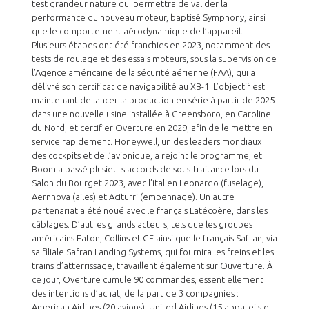
test grandeur nature qui permettra de valider la
performance du nouveau moteur, baptisé Symphony, ainsi
que le comportement aérodynamique de l’appareil.
Plusieurs étapes ont été franchies en 2023, notamment des
tests de roulage et des essais moteurs, sous la supervision de
l’Agence américaine de la sécurité aérienne (FAA), qui a
délivré son certificat de navigabilité au XB-1. L’objectif est
maintenant de lancer la production en série à partir de 2025
dans une nouvelle usine installée à Greensboro, en Caroline
du Nord, et certifier Overture en 2029, afin de le mettre en
service rapidement. Honeywell, un des leaders mondiaux
des cockpits et de l’avionique, a rejoint le programme, et
Boom a passé plusieurs accords de sous-traitance lors du
Salon du Bourget 2023, avec l’italien Leonardo (fuselage),
Aernnova (ailes) et Aciturri (empennage). Un autre
partenariat a été noué avec le français Latécoère, dans les
câblages. D’autres grands acteurs, tels que les groupes
américains Eaton, Collins et GE ainsi que le français Safran, via
sa filiale Safran Landing Systems, qui fournira les freins et les
trains d’atterrissage, travaillent également sur Ouverture. À
ce jour, Overture cumule 90 commandes, essentiellement
des intentions d’achat, de la part de 3 compagnies :
American Airlines (20 avions), United Airlines (15 appareils et