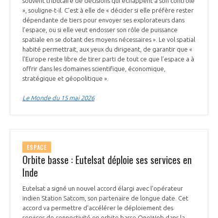
souvent tributaire de décisions qui échappent à son contrôle
», souligne-t-il. C’est à elle de « décider si elle préfère rester
dépendante de tiers pour envoyer ses explorateurs dans
l’espace, ou si elle veut endosser son rôle de puissance
spatiale en se dotant des moyens nécessaires ». Le vol spatial
habité permettrait, aux yeux du dirigeant, de garantir que «
l’Europe reste libre de tirer parti de tout ce que l’espace a à
offrir dans les domaines scientifique, économique,
stratégique et géopolitique ».
Le Monde du 15 mai 2026
ESPACE
Orbite basse : Eutelsat déploie ses services en
Inde
Eutelsat a signé un nouvel accord élargi avec l'opérateur
indien Station Satcom, son partenaire de longue date. Cet
accord va permettre d'accélérer le déploiement des
services de connectivité en orbite basse OneWeb dans la