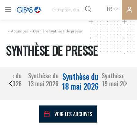
Ferme
Ferme
FR
VOUS ÊTES ADHÉRENTS
la
la
modal
modal
memb
memb
Actualités
Dernière Synthèse de presse
ACTUALITÉS
SYNTHÈSE DE PRESSE
À LA UNE
Synthèse du
thèse du
Synthèse du
Synthèse du
DEMANDE D’ADHÉSION
12 mai 2026
13 mai 2026
19 mai 2026
SYNTHÈSE DE PRESSE
18 mai 2026
CONNEXION
AGENDA
Avez-vous un statut de droit français ?
VOIR LES ARCHIVES
PAS ENCORE ADHÉRENT ?
COMMUNIQUÉS DE PRESSE
VOUS ÊTES UN PROFESSIONNEL DE LA FILIÈRE ?
mai
2026
Mois Précédent
Mois 