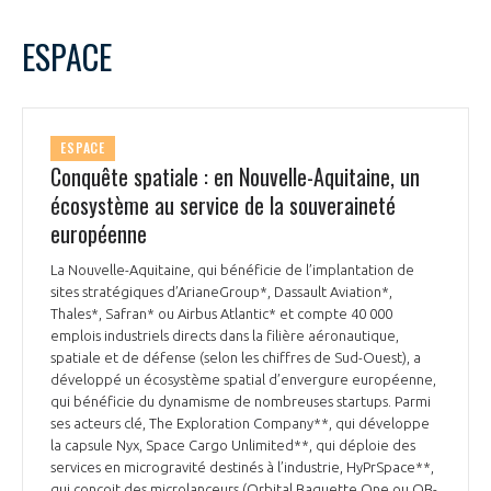
programmes ...
COMMISSIONS ET COMITÉS
POURQUOI DEVENIR MEMBRE ?
L'OBSERVATOIRE
LE MÉDIATEUR DE LA FILIÈRE AÉRONAUTIQUE ET SPATIALE
ESPACE
DEMANDE D’ADHÉSION
MÉDIATION ET CHARTE D’ENGAGEMENT SUR LES RELATIONS ENTRE
CLIENTS ET FOURNISSEURS
CHIFFRES CLÉS
ESPACE
Conquête spatiale : en Nouvelle-Aquitaine, un
LA MÉDIATION AU-DELÀ DE LA FILIÈRE AÉRONAUTIQUE ET SPATIALE
écosystème au service de la souveraineté
LES ENJEUX
européenne
PRENDRE CONTACT AVEC LE MÉDIATEUR DE LA FILIÈRE
COMPÉTITIVITÉ
La Nouvelle-Aquitaine, qui bénéficie de l’implantation de
LES PUBLICATIONS
sites stratégiques d’ArianeGroup*, Dassault Aviation*,
Thales*, Safran* ou Airbus Atlantic* et compte 40 000
EMPLOI & FORMATION
emplois industriels directs dans la filière aéronautique,
DOCUMENTS & BROCHURES
spatiale et de défense (selon les chiffres de Sud-Ouest), a
développé un écosystème spatial d’envergure européenne,
ENVIRONNEMENT
qui bénéficie du dynamisme de nombreuses startups. Parmi
RAPPORTS D'ACTIVITÉS
ses acteurs clé, The Exploration Company**, qui développe
la capsule Nyx, Space Cargo Unlimited**, qui déploie des
INNOVATION
services en microgravité destinés à l’industrie, HyPrSpace**,
qui conçoit des microlanceurs (Orbital Baguette One ou OB-