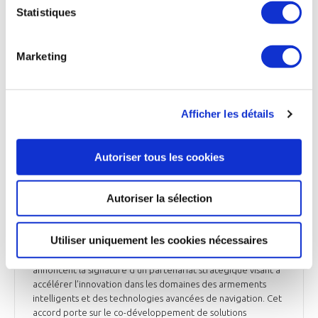
employés et de ses clients ». La structure capitalistique du
Statistiques
groupe franco-allemand KNDS, spécialiste de l’armement
terrestre, repose actuellement sur deux actionnaires, l’État
français [via Giat Industries] et la famille Bode-Wegmann,
Marketing
chacun détenant 50 % des parts.
Opex360.com du 18 mai 2026
Afficher les détails
Autoriser tous les cookies
DÉFENSE
Safran et Baykar concluent un partenariat
stratégique dans les drones et les systèmes
Autoriser la sélection
intelligents
Utiliser uniquement les cookies nécessaires
Safran Electronics & Defense* et le groupe turc Baykar,
leader mondial des véhicules aériens sans pilote (UAV),
annoncent la signature d’un partenariat stratégique visant à
accélérer l’innovation dans les domaines des armements
intelligents et des technologies avancées de navigation. Cet
accord porte sur le co-développement de solutions