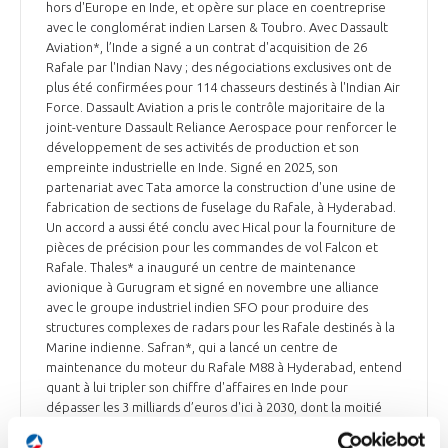
hors d'Europe en Inde, et opère sur place en coentreprise
avec le conglomérat indien Larsen & Toubro. Avec Dassault
Aviation*, l’Inde a signé a un contrat d'acquisition de 26
Rafale par l'Indian Navy ; des négociations exclusives ont de
plus été confirmées pour 114 chasseurs destinés à l'Indian Air
Force. Dassault Aviation a pris le contrôle majoritaire de la
joint-venture Dassault Reliance Aerospace pour renforcer le
développement de ses activités de production et son
empreinte industrielle en Inde. Signé en 2025, son
partenariat avec Tata amorce la construction d'une usine de
fabrication de sections de fuselage du Rafale, à Hyderabad.
Un accord a aussi été conclu avec Hical pour la fourniture de
pièces de précision pour les commandes de vol Falcon et
Rafale. Thales* a inauguré un centre de maintenance
avionique à Gurugram et signé en novembre une alliance
avec le groupe industriel indien SFO pour produire des
structures complexes de radars pour les Rafale destinés à la
Marine indienne. Safran*, qui a lancé un centre de
maintenance du moteur du Rafale M88 à Hyderabad, entend
quant à lui tripler son chiffre d'affaires en Inde pour
dépasser les 3 milliards d’euros d'ici à 2030, dont la moitié
générée localement.