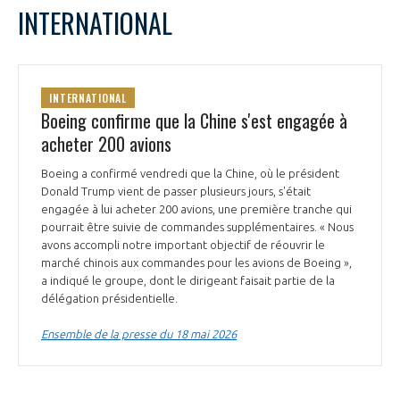
LE GIFAS
NON
OUI
INTERNATIONAL
t
Rejoignez une filière d’excellence et développez
L
M
M
J
V
S
D
 à
votre réseau au sein d’un écosystème intégré et
1
2
3
PRÉSENTATION
cohérent
4
5
6
7
8
9
10
INTERNATIONAL
11
12
13
14
15
16
17
Boeing confirme que la Chine s'est engagée à
18
19
20
21
22
23
24
acheter 200 avions
NOTRE VISION
ORGANISATION
25
26
27
28
29
30
31
Boeing a confirmé vendredi que la Chine, où le président
NOS MISSIONS
Donald Trump vient de passer plusieurs jours, s'était
LE CONSEIL DU GIFAS
FONCTIONNEMENT
engagée à lui acheter 200 avions, une première tranche qui
pourrait être suivie de commandes supplémentaires. « Nous
NOTRE HISTOIRE
avons accompli notre important objectif de réouvrir le
L’ÉQUIPE DU GIFAS
GEADS
marché chinois aux commandes pour les avions de Boeing »,
ACCOMPAGNEMENT DE NOS ADHÉRENTS
a indiqué le groupe, dont le dirigeant faisait partie de la
NOS RÉSEAUX À L'INTERNATIONAL
délégation présidentielle.
COMITÉ AERO PME
LES PROGRAMMES DU GIFAS
LA MÉDIATION
Ensemble de la presse du 18 mai 2026
Découvrez les avantages d'adhérer au GIFAS.
STARTAIR
UN ÉCOSYSTÈME INTÉGRÉ ET COHÉRENT
LA MÉDIATION DANS LA FILIÈRE AÉRONAUTIQUE ET SPATIALE
Rencontres, salons, données sectorielles,
LE SALON DU BOURGET