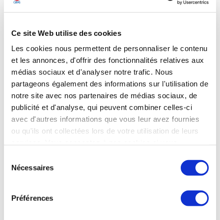
Les Echos du 18 mai 2026
Ce site Web utilise des cookies
Les cookies nous permettent de personnaliser le contenu
DÉFENSE
et les annonces, d'offrir des fonctionnalités relatives aux
KNDS maintient le calendrier de son
médias sociaux et d'analyser notre trafic. Nous
introduction en Bourse sans attendre une
partageons également des informations sur l'utilisation de
éventuelle prise de participation de l’État
notre site avec nos partenaires de médias sociaux, de
allemand
publicité et d'analyse, qui peuvent combiner celles-ci
avec d'autres informations que vous leur avez fournies
« KNDS* poursuit ses préparatifs en vue d’une éventuelle
ou qu'ils ont collectées lors de votre utilisation de leurs
introduction en Bourse selon le calendrier initial, avec le
services. Vous consentez à nos cookies si vous
plein soutien de ses actionnaires et de son conseil
continuez à utiliser notre site Web.
d’administration », a déclaré Jean-Paul Alary, directeur
Sélection
général du groupe, le 15 mai. Le groupe « accueillerait
Nécessaires
du
naturellement favorablement une éventuelle participation
consentement
du gouvernement fédéral au sein de l’actionnariat », a-t-il
ajouté. Seulement, a-t-il conclu, la « priorité reste une
Préférences
préparation soigneuse de l’introduction en Bourse dans
l’intérêt de l’entreprise, de ses propriétaires actuels, de ses