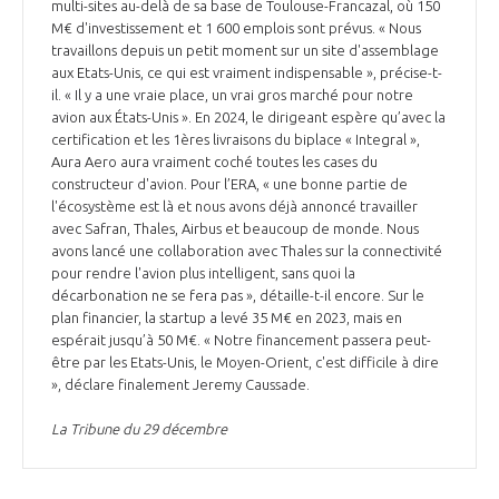
multi-sites au-delà de sa base de Toulouse-Francazal, où 150
M€ d'investissement et 1 600 emplois sont prévus. « Nous
travaillons depuis un petit moment sur un site d'assemblage
aux Etats-Unis, ce qui est vraiment indispensable », précise-t-
il. « Il y a une vraie place, un vrai gros marché pour notre
avion aux États-Unis ». En 2024, le dirigeant espère qu’avec la
certification et les 1ères livraisons du biplace « Integral »,
Aura Aero aura vraiment coché toutes les cases du
constructeur d'avion. Pour l’ERA, « une bonne partie de
l'écosystème est là et nous avons déjà annoncé travailler
avec Safran, Thales, Airbus et beaucoup de monde. Nous
avons lancé une collaboration avec Thales sur la connectivité
pour rendre l'avion plus intelligent, sans quoi la
décarbonation ne se fera pas », détaille-t-il encore. Sur le
plan financier, la startup a levé 35 M€ en 2023, mais en
espérait jusqu’à 50 M€. « Notre financement passera peut-
être par les Etats-Unis, le Moyen-Orient, c'est difficile à dire
», déclare finalement Jeremy Caussade.
La Tribune du 29 décembre