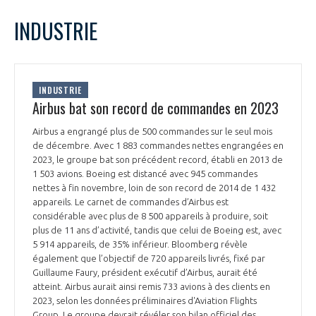
LE GIFAS
NON
OUI
janvier
2024
Mois Précédent
Mois 
t
INDUSTRIE
Rejoignez une filière d’excellence et développez
L
M
M
J
V
S
D
 à
votre réseau au sein d’un écosystème intégré et
1
2
3
4
5
6
7
PRÉSENTATION
cohérent
8
9
10
11
12
13
14
INDUSTRIE
15
16
17
18
19
20
21
Airbus bat son record de commandes en 2023
NOTRE VISION
ORGANISATION
22
23
24
25
26
27
28
Airbus a engrangé plus de 500 commandes sur le seul mois
29
30
31
de décembre. Avec 1 883 commandes nettes engrangées en
NOS MISSIONS
LE CONSEIL DU GIFAS
2023, le groupe bat son précédent record, établi en 2013 de
FONCTIONNEMENT
1 503 avions. Boeing est distancé avec 945 commandes
nettes à fin novembre, loin de son record de 2014 de 1 432
NOTRE HISTOIRE
L’ÉQUIPE DU GIFAS
appareils. Le carnet de commandes d’Airbus est
GEADS
ACCOMPAGNEMENT DE NOS ADHÉRENTS
considérable avec plus de 8 500 appareils à produire, soit
plus de 11 ans d’activité, tandis que celui de Boeing est, avec
NOS RÉSEAUX À L'INTERNATIONAL
COMITÉ AERO PME
5 914 appareils, de 35% inférieur. Bloomberg révèle
LES PROGRAMMES DU GIFAS
LA MÉDIATION
également que l’objectif de 720 appareils livrés, fixé par
Guillaume Faury, président exécutif d’Airbus, aurait été
Découvrez les avantages d'adhérer au GIFAS.
STARTAIR
atteint. Airbus aurait ainsi remis 733 avions à des clients en
UN ÉCOSYSTÈME INTÉGRÉ ET COHÉRENT
LA MÉDIATION DANS LA FILIÈRE AÉRONAUTIQUE ET SPATIALE
Rencontres, salons, données sectorielles,
2023, selon les données préliminaires d'Aviation Flights
LE SALON DU BOURGET
Group. Le groupe devrait révéler son bilan officiel des