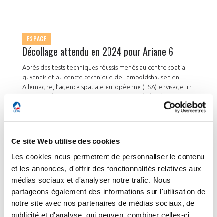
ESPACE
Décollage attendu en 2024 pour Ariane 6
Après des tests techniques réussis menés au centre spatial
guyanais et au centre technique de Lampoldshausen en
Allemagne, l’agence spatiale européenne (ESA) envisage un
1er vol du lanceur européen aux environs de l’été 2024. Les
pays membres de l’ESA, en ont besoin : l’Europe ne dispose
plus de fusées capables d’envoyer des charges lourdes en
orbite depuis le vol de la dernière fusée Ariane 5 en juillet
2023. Le 1er exemplaire d’Ariane 6 devrait partir par bateau
Ce site Web utilise des cookies
vers la Guyane en février 2024. Un second tir, le 1er pour un
client, devrait être réalisé avant la fin de l’année 2024.
Les cookies nous permettent de personnaliser le contenu
ArianeGroup maître d’œuvre industriel des fusées Ariane,
et les annonces, d'offrir des fonctionnalités relatives aux
souligne toutefois qu’il reste des tests complémentaires à
médias sociaux et d'analyser notre trafic. Nous
réaliser pour éprouver le lanceur dans des conditions de
partageons également des informations sur l'utilisation de
fonctionnement dégradées et nécessaires à sa qualification
notre site avec nos partenaires de médias sociaux, de
finale. La montée en cadence d’Ariane 6 sera progressive.
L’outil industriel a été conçu pour produire entre 9 et 12
publicité et d'analyse, qui peuvent combiner celles-ci