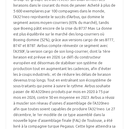
programmes ...
COMMISSIONS ET COMITÉS
livraisons dans le courant du mois de janvier. Acheté à plus de
POURQUOI DEVENIR MEMBRE ?
L'OBSERVATOIRE
LE MÉDIATEUR DE LA FILIÈRE AÉRONAUTIQUE ET SPATIALE
5 600 exemplaires par 100 compagnies dans le monde,
DEMANDE D’ADHÉSION
l’A321neo représente le succès d’Airbus, qui domine le
segment avions moyen-courriers (65% du marché), tandis
MÉDIATION ET CHARTE D’ENGAGEMENT SUR LES RELATIONS ENTRE
que Boeing pâtit encore de la crise du B737 Max. La donne
CLIENTS ET FOURNISSEURS
CHIFFRES CLÉS
est plus équilibrée sur le marché des long-courriers où
Boeing domine (52%), grâce aux versions cargo de ses B777,
B747 et B787. Airbus compte réinvestir ce segment avec
LA MÉDIATION AU-DELÀ DE LA FILIÈRE AÉRONAUTIQUE ET SPATIALE
l’A350F, la version cargo de son long-courrier, dont la 1ère
LES ENJEUX
livraison est prévue en 2026. Le défi du constructeur
européen est désormais de stabiliser son système de
PRENDRE CONTACT AVEC LE MÉDIATEUR DE LA FILIÈRE
production tout en augmentant les cadences, afin d’éviter
COMPÉTITIVITÉ
LES PUBLICATIONS
les à-coups industriels ; et de réduire les délais de livraison
devenus trop longs. Tout en entraînant son écosystème de
sous-traitants qui peine à suivre le rythme. Airbus souhaite
EMPLOI & FORMATION
DOCUMENTS & BROCHURES
passer de 40 A320neo produits par mois en 2020 à 75 par
mois en 2026, contre 50 en moyenne en 2023. Airbus a réussi
ENVIRONNEMENT
à muscler son réseau d’usines d’assemblage de l’A320neo
RAPPORTS D'ACTIVITÉS
afin que toutes soient capables de produire l’A321neo. Le 27
décembre, le 1er modèle de ce type assemblé dans la
INNOVATION
nouvelle ligne d’assemblage finale (FAL) de Toulouse, a été
livré à la compagnie turque Pegasus. Cette ligne atteindra sa