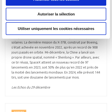
précédentes missions du vaisseau sans pilote X-37B avait été
confiée à la fusée Atlas 5 de United Launch Alliance (ULA),
filiale de Boeing et de Lockheed Martin. Dérivé de la
Autoriser la sélection
navette spatiale, le X-37B, un petit véhicule autonome et
réutilisable, vole depuis 2010. Il est capable de revenir dans
l'atmosphère pour y atterrir à l'horizontale en mode avion.
Utiliser uniquement les cookies nécessaires
La mini-navette porte quelques centaines de kilos de
charges utiles et est alimentée en énergie par des panneaux
solaires. La dernière mission du X-37B, construit par Boeing,
s'était achevée en novembre 2022, après un record de 908
jours passés en orbite. Mi-décembre, la Chine a lancé son
propre drone spatial, nommé « Shenlong ». Par ailleurs, avec
ce tir réussi, SpaceX atteint un nouveau record de 97
lancements en 2023, soit 50% de plus qu'en 2022 et près de
la moitié des lancements mondiaux. En 2024, elle prévoit 144
tirs, soit une douzaine de lancements par mois.
Les Echos du 29 décembre