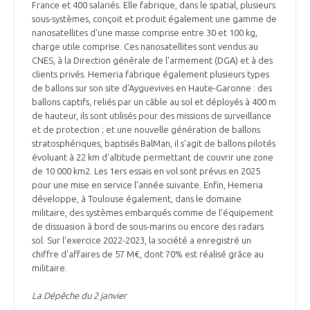
France et 400 salariés. Elle fabrique, dans le spatial, plusieurs
sous-systèmes, conçoit et produit également une gamme de
nanosatellites d'une masse comprise entre 30 et 100 kg,
charge utile comprise. Ces nanosatellites sont vendus au
CNES, à la Direction générale de l'armement (DGA) et à des
clients privés. Hemeria fabrique également plusieurs types
de ballons sur son site d'Ayguevives en Haute-Garonne : des
ballons captifs, reliés par un câble au sol et déployés à 400 m
de hauteur, ils sont utilisés pour des missions de surveillance
et de protection ; et une nouvelle génération de ballons
stratosphériques, baptisés BalMan, il s'agit de ballons pilotés
évoluant à 22 km d'altitude permettant de couvrir une zone
de 10 000 km2. Les 1ers essais en vol sont prévus en 2025
pour une mise en service l'année suivante. Enfin, Hemeria
développe, à Toulouse également, dans le domaine
militaire, des systèmes embarqués comme de l'équipement
de dissuasion à bord de sous-marins ou encore des radars
sol. Sur l'exercice 2022-2023, la société a enregistré un
chiffre d'affaires de 57 M€, dont 70% est réalisé grâce au
militaire.
La Dépêche du 2 janvier