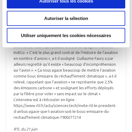
Autoriser tous les cookies
INDUSTRIE
Guillaume Faury invité de RTL depuis le Salon
Autoriser la sélection
du Bourget
Invité de RTL depuis le Salon du Bourget, Guillaume Faury,
Utiliser uniquement les cookies nécessaires
président exécutif d'Airbus, est notamment revenu sur la
commande historique passée avec la compagnie indienne
IndiGo. « C'est le plus grand contrat de l'Histoire de l'aviation
en nombre d'avions », a-t-il souligné. Guillaume Faury a par
ailleurs regretté qu’il existe « beaucoup d'incompréhension
sur l'avion ». « Ça nous agace beaucoup de mettre l'aviation
comme bouc émissaire du réchauffement climatique », a-t-il
relevé, rappelant que l’aviation « ne représente que 2,5%
des émissions carbone » et soulignant les efforts déployés
par la filière pour voler « sans impact sur le climat ».
L’interview est à réécouter en ligne :
https://www.rtl.fr/actu/sciences-tech/invite-rtl-le-president-
d-airbus-agace-que-l-aviation-soit-le-bouc-emissaire-du-
rechauffement-climatique-7900277214
RTL du 21 juin