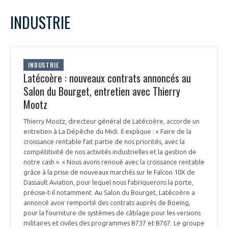
LE GIFAS
NON
OUI
juin
2023
Mois Précédent
Mois 
t
INDUSTRIE
Rejoignez une filière d’excellence et développez
L
M
M
J
V
S
D
 à
votre réseau au sein d’un écosystème intégré et
1
2
3
4
PRÉSENTATION
cohérent
5
6
7
8
9
10
11
INDUSTRIE
12
13
14
15
16
17
18
Latécoère : nouveaux contrats annoncés au
NOTRE VISION
ORGANISATION
19
20
21
22
23
24
25
Salon du Bourget, entretien avec Thierry
26
27
28
29
30
Mootz
NOS MISSIONS
LE CONSEIL DU GIFAS
FONCTIONNEMENT
Thierry Mootz, directeur général de Latécoère, accorde un
entretien à La Dépêche du Midi. Il explique : « Faire de la
NOTRE HISTOIRE
L’ÉQUIPE DU GIFAS
croissance rentable fait partie de nos priorités, avec la
GEADS
ACCOMPAGNEMENT DE NOS ADHÉRENTS
compétitivité de nos activités industrielles et la gestion de
notre cash ». « Nous avons renoué avec la croissance rentable
NOS RÉSEAUX À L'INTERNATIONAL
grâce à la prise de nouveaux marchés sur le Falcon 10X de
COMITÉ AERO PME
LES PROGRAMMES DU GIFAS
Dassault Aviation, pour lequel nous fabriquerons la porte,
LA MÉDIATION
précise-t-il notamment. Au Salon du Bourget, Latécoère a
Découvrez les avantages d'adhérer au GIFAS.
annoncé avoir remporté des contrats auprès de Boeing,
STARTAIR
UN ÉCOSYSTÈME INTÉGRÉ ET COHÉRENT
pour la fourniture de systèmes de câblage pour les versions
LA MÉDIATION DANS LA FILIÈRE AÉRONAUTIQUE ET SPATIALE
Rencontres, salons, données sectorielles,
LE SALON DU BOURGET
militaires et civiles des programmes B737 et B767. Le groupe