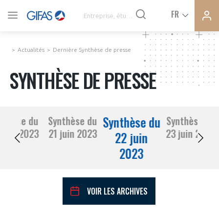
Ferme
Ferme
FR
VOUS ÊTES ADHÉRENTS
la
la
modal
modal
memb
memb
Actualités
Dernière Synthèse de presse
ACTUALITÉS
SYNTHÈSE DE PRESSE
À LA UNE
Synthèse du
nthèse du
Synthèse du
Synthèse du
DEMANDE D’ADHÉSION
20 juin 2023
21 juin 2023
23 juin 2023
SYNTHÈSE DE PRESSE
22 juin
2023
CONNEXION
AGENDA
Avez-vous un statut de droit français ?
VOIR LES ARCHIVES
PAS ENCORE ADHÉRENT ?
COMMUNIQUÉS DE PRESSE
VOUS ÊTES UN PROFESSIONNEL DE LA FILIÈRE ?