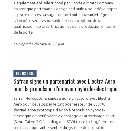
programmes ...
COMMISSIONS ET COMITÉS
a également été sélectionné par Honda Aircraft Company
POURQUOI DEVENIR MEMBRE ?
L'OBSERVATOIRE
en tant que partenaire « design and build » pour développer
LE MÉDIATEUR DE LA FILIÈRE AÉRONAUTIQUE ET SPATIALE
la porte d'accès passager de son tout nouveau jet léger.
DEMANDE D’ADHÉSION
Latécoère sera responsable de la conception, de la
MÉDIATION ET CHARTE D’ENGAGEMENT SUR LES RELATIONS ENTRE
qualification, de la certification et de la production en série
CLIENTS ET FOURNISSEURS
de la porte.
CHIFFRES CLÉS
La Dépêche du Midi du 22 juin
LA MÉDIATION AU-DELÀ DE LA FILIÈRE AÉRONAUTIQUE ET SPATIALE
LES ENJEUX
PRENDRE CONTACT AVEC LE MÉDIATEUR DE LA FILIÈRE
COMPÉTITIVITÉ
INDUSTRIE
LES PUBLICATIONS
Safran signe un partenariat avec Electra Aero
pour la propulsion d’un avion hybride-électrique
EMPLOI & FORMATION
DOCUMENTS & BROCHURES
Safran Helicopter Engines a signé un accord avec Electra
Aero pour développer le turbogénérateur de 600 kW
ENVIRONNEMENT
RAPPORTS D'ACTIVITÉS
destiné à son prototype d’avion à propulsion hybride-
électrique de neuf places à décollage et atterrissage court
INNOVATION
(Short Takeoff Of Landing ou eSTOL). « Le turbogénérateur
sera un composant essentiel du système de propulsion