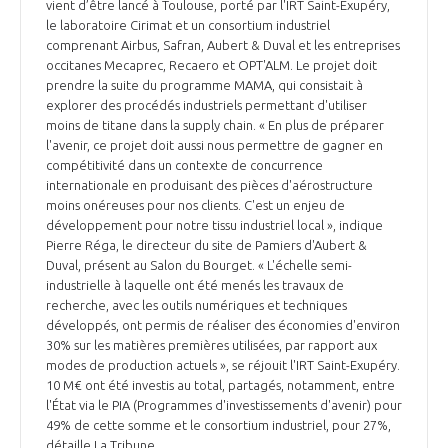
vient d’être lancé à Toulouse, porté par l'IRT Saint-Exupéry,
le laboratoire Cirimat et un consortium industriel
comprenant Airbus, Safran, Aubert & Duval et les entreprises
occitanes Mecaprec, Recaero et OPT'ALM. Le projet doit
prendre la suite du programme MAMA, qui consistait à
explorer des procédés industriels permettant d'utiliser
moins de titane dans la supply chain. « En plus de préparer
l'avenir, ce projet doit aussi nous permettre de gagner en
compétitivité dans un contexte de concurrence
internationale en produisant des pièces d'aérostructure
moins onéreuses pour nos clients. C'est un enjeu de
développement pour notre tissu industriel local », indique
Pierre Réga, le directeur du site de Pamiers d'Aubert &
Duval, présent au Salon du Bourget. « L'échelle semi-
industrielle à laquelle ont été menés les travaux de
recherche, avec les outils numériques et techniques
développés, ont permis de réaliser des économies d'environ
30% sur les matières premières utilisées, par rapport aux
modes de production actuels », se réjouit l'IRT Saint-Exupéry.
10 M€ ont été investis au total, partagés, notamment, entre
l'État via le PIA (Programmes d'investissements d'avenir) pour
49% de cette somme et le consortium industriel, pour 27%,
détaille La Tribune.