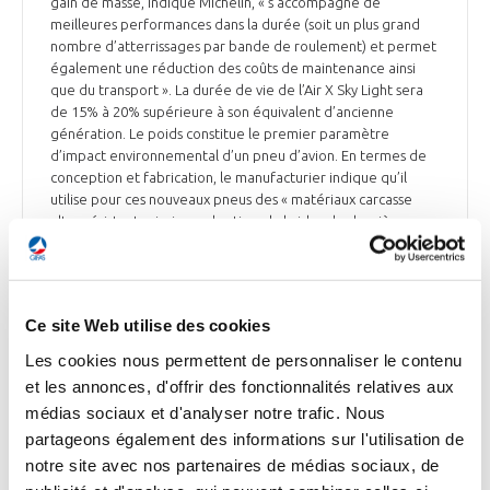
gain de masse, indique Michelin, « s’accompagne de
meilleures performances dans la durée (soit un plus grand
nombre d’atterrissages par bande de roulement) et permet
également une réduction des coûts de maintenance ainsi
que du transport ». La durée de vie de l’Air X Sky Light sera
de 15% à 20% supérieure à son équivalent d’ancienne
génération. Le poids constitue le premier paramètre
d’impact environnemental d’un pneu d’avion. En termes de
conception et fabrication, le manufacturier indique qu’il
utilise pour ces nouveaux pneus des « matériaux carcasse
ultra-résistants ainsi que des tissus hybrides de dernière
génération ». Le Aix X Sky Light (compatible avec l’offre de
pneu connecté développée en partenariat avec Safran)
équipera d’abord le futur Falcon 10 X de Dassault Aviation,
dont les vols d’essais sont prévus dans les mois à venir.
Ce site Web utilise des cookies
L’objectif est ensuite d’étendre cette innovation sur le
marché de l’aviation commerciale.
Les cookies nous permettent de personnaliser le contenu
et les annonces, d'offrir des fonctionnalités relatives aux
Le Journal de l’Aviation du 22 juin
médias sociaux et d'analyser notre trafic. Nous
partageons également des informations sur l'utilisation de
notre site avec nos partenaires de médias sociaux, de