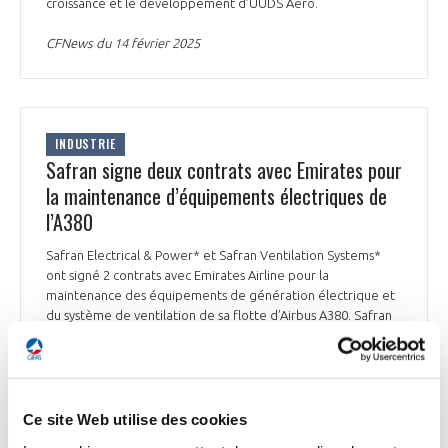
croissance et le développement d’UUDS Aero.
CFNews du 14 février 2025
INDUSTRIE
Safran signe deux contrats avec Emirates pour
la maintenance d’équipements électriques de
l’A380
Safran Electrical & Power* et Safran Ventilation Systems*
ont signé 2 contrats avec Emirates Airline pour la
maintenance des équipements de génération électrique et
du système de ventilation de sa flotte d’Airbus A380. Safran
Electrical & Power assurera la maintenance des générateurs
électriques à fréquence variable, des générateurs
électriques de l’Auxiliary Power Unit (APU) et des unités de
contrôle associées. Safran Ventilation Systems prendra en
charge la maintenance des ventilateurs avioniques et des
Ce site Web utilise des cookies
vannes du système de ventilation.