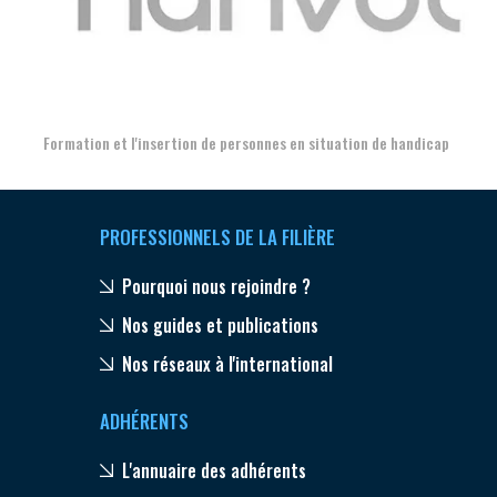
Aer
Formation et l'insertion de personnes en situation de handicap
PROFESSIONNELS DE LA FILIÈRE
Pourquoi nous rejoindre ?
Nos guides et publications
Nos réseaux à l'international
ADHÉRENTS
L'annuaire des adhérents