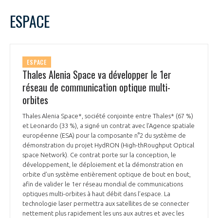
LE GIFAS
NON
OUI
février
2025
Mois Précédent
Mois 
t
ESPACE
Rejoignez une filière d’excellence et développez
L
M
M
J
V
S
D
 à
votre réseau au sein d’un écosystème intégré et
1
2
PRÉSENTATION
cohérent
3
4
5
6
7
8
9
ESPACE
10
11
12
13
14
15
16
Thales Alenia Space va développer le 1er
NOTRE VISION
ORGANISATION
17
18
19
20
21
22
23
réseau de communication optique multi-
24
25
26
27
28
orbites
NOS MISSIONS
LE CONSEIL DU GIFAS
FONCTIONNEMENT
Thales Alenia Space*, société conjointe entre Thales* (67 %)
et Leonardo (33 %), a signé un contrat avec l’Agence spatiale
NOTRE HISTOIRE
L’ÉQUIPE DU GIFAS
européenne (ESA) pour la composante n°2 du système de
GEADS
ACCOMPAGNEMENT DE NOS ADHÉRENTS
démonstration du projet HydRON (High-thRoughput Optical
space Network). Ce contrat porte sur la conception, le
NOS RÉSEAUX À L'INTERNATIONAL
développement, le déploiement et la démonstration en
COMITÉ AERO PME
LES PROGRAMMES DU GIFAS
orbite d’un système entièrement optique de bout en bout,
LA MÉDIATION
afin de valider le 1er réseau mondial de communications
Découvrez les avantages d'adhérer au GIFAS.
optiques multi-orbites à haut débit dans l’espace. La
STARTAIR
UN ÉCOSYSTÈME INTÉGRÉ ET COHÉRENT
technologie laser permettra aux satellites de se connecter
LA MÉDIATION DANS LA FILIÈRE AÉRONAUTIQUE ET SPATIALE
Rencontres, salons, données sectorielles,
LE SALON DU BOURGET
nettement plus rapidement les uns aux autres et avec les