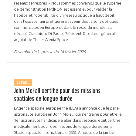
programmes ...
COMMISSIONS ET COMITÉS
réseaux terrestres. « Nous sommes convaincu que le système
POURQUOI DEVENIR MEMBRE ?
L'OBSERVATOIRE
de démonstration HydRON est essentiel pour valider la
LE MÉDIATEUR DE LA FILIÈRE AÉRONAUTIQUE ET SPATIALE
fiabilité et l’opérabilité d’un réseau optique à haut débit
DEMANDE D’ADHÉSION
dans l’espace, qui préfigurera l’avenir des liaisons optiques
MÉDIATION ET CHARTE D’ENGAGEMENT SUR LES RELATIONS ENTRE
commerciales en Europe et dans le reste du monde. » a
CLIENTS ET FOURNISSEURS
déclaré Giampiero Di Paolo, Président-Directeur général
CHIFFRES CLÉS
adjoint de Thales Alenia Space.
LA MÉDIATION AU-DELÀ DE LA FILIÈRE AÉRONAUTIQUE ET SPATIALE
Ensemble de la presse du 14 février 2025
LES ENJEUX
PRENDRE CONTACT AVEC LE MÉDIATEUR DE LA FILIÈRE
COMPÉTITIVITÉ
LES PUBLICATIONS
ESPACE
John McFall certifié pour des missions
EMPLOI & FORMATION
DOCUMENTS & BROCHURES
spatiales de longue durée
L’Agence spatiale européenne (ESA) a annoncé que le para-
ENVIRONNEMENT
RAPPORTS D'ACTIVITÉS
astronaute européen John McFall, qui s’entraîne pour être le
1er astronaute handicapé à aller dans l’espace, était certifié
INNOVATION
médicalement pour des missions de longue durée sur la
Station spatiale internationale (ISS). Amputé de la jambe