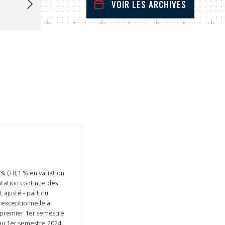
VOIR LES ARCHIVES
juillet
2025
 Précédent
Mois Suivant
L
M
M
J
V
S
D
1
2
3
4
5
6
7
8
9
10
11
12
13
14
15
16
17
18
19
20
21
22
23
24
25
26
27
28
29
30
31
 % (+8,1 % en variation
ntation continue des
 ajusté - part du
 exceptionnelle à
au premier 1er semestre
au 1er semestre 2024.