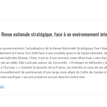
NON
OUI
a Revue nationale stratégique, face à un environnement inte
Découvrez les avantages d'adhérer au 
r le gouvernement, l’actualisation de la Revue Nationale Stratégique fixe l’obj
données sectorielles, p
ement la France d’ici 2030 face à une possible guerre de haute intensité, d
ues hybrides (Russie, Chine, Iran) et d’une menace russe désormais « sans équi
DEMANDE D’ADH
 de ses alliés. Elle s’articule autour de 4 priorités : « Protéger et défendre » 
e l’Europe », « Garantir la sécurité de la France, ses intérêts et ceux de ses a
renouvellement de partenariats d’une large zone allant du Golfe de Guinée à l
té indo-pacifique » via une présence accrue dans les Outre-mer.
025