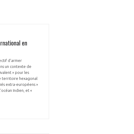
rnational en
GIFAS. Rencontres, salons,
ectif d’armer
rogrammes ...
ans un contexte de
valent » pour les
ÉSION
le territoire hexagonal
lliés extra-européens »
’océan Indien, et «