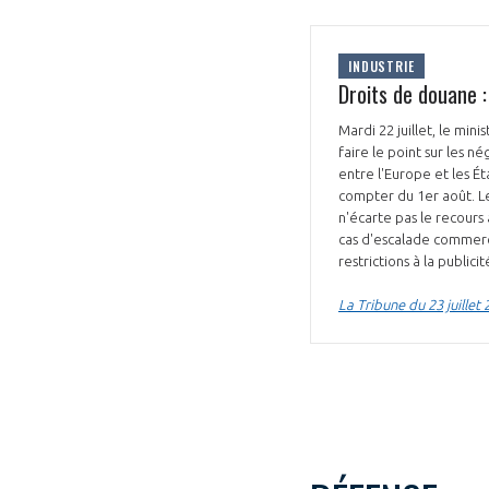
INDUSTRIE
Droits de douane :
Mardi 22 juillet, le min
faire le point sur les n
entre l'Europe et les É
VOUS ÊTES
compter du 1er août. Le
n'écarte pas le recours
ADHÉRENTS
cas d'escalade commercia
restrictions à la public
Développez votre activité à l’étra
La Tribune du 23 juillet
pérennité de votre entreprise à