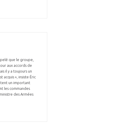
appelé que le groupe,
tour aux accords de
 il y a toujours un
acquis », insiste Éric
entent un important
nant les commandes
 ministre des Armées