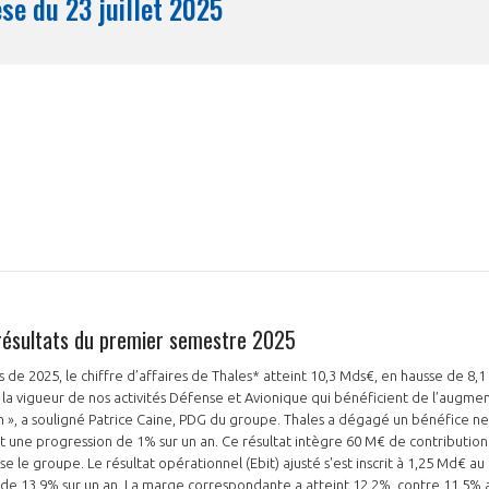
Synthèse du 23 juillet 2025
Mois
 résultats du premier semestre 2025
 de 2025, le chiffre d’affaires de Thales* atteint 10,3 Mds€, en hausse de 8,1
 la vigueur de nos activités Défense et Avionique qui bénéficient de l’augme
 », a souligné Patrice Caine, PDG du groupe. Thales a dégagé un bénéfice net
t une progression de 1% sur un an. Ce résultat intègre 60 M€ de contribution
se le groupe. Le résultat opérationnel (Ebit) ajusté s'est inscrit à 1,25 Md€ 
de 13,9% sur un an. La marge correspondante a atteint 12,2%, contre 11,5% 