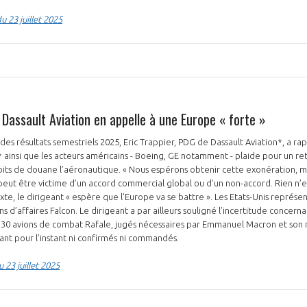
 23 juillet 2025
 Dassault Aviation en appelle à une Europe « forte »
 des résultats semestriels 2025, Eric Trappier, PDG de Dassault Aviation*, a r
ainsi que les acteurs américains - Boeing, GE notamment - plaide pour un re
ts de douane l’aéronautique. « Nous espérons obtenir cette exonération, mais
peut être victime d’un accord commercial global ou d’un non-accord. Rien n’est 
xte, le dirigeant « espère que l’Europe va se battre ». Les Etats-Unis représ
s d’affaires Falcon. Le dirigeant a par ailleurs souligné l’incertitude concer
es 30 avions de combat Rafale, jugés nécessaires par Emmanuel Macron et son
ant pour l’instant ni confirmés ni commandés.
 23 juillet 2025