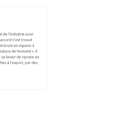
al de l'Industrie pour
Fermer
n accord n'est trouvé
la
ntreront en vigueur à
ÉRENT ?
modale
Fermer
sture de fermeté ». Il
membre
la
 un levier de riposte en
EL DE LA FILIÈRE ?
modale
ôles à l'export, par des
membre
ce et développez votre
Apportez votre savoir-faire à la
 intégré et cohérent
défense de vos