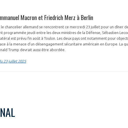
mmanuel Macron et Friedrich Merz à Berlin
 le chancelier allemand se rencontrent ce mercredi 23 juillet pour un dîner de 
 programmée jeudi entre les deux ministres de la Défense, Sébastien Lecorn
ilatéral est prévu fin août à Toulon. Les deux pays ont notamment pour objecti
ce à la menace d’un désengagement sécuritaire américain en Europe. La que
ald Trump devrait aussi être abordée.
 23 juillet 2025
ONAL