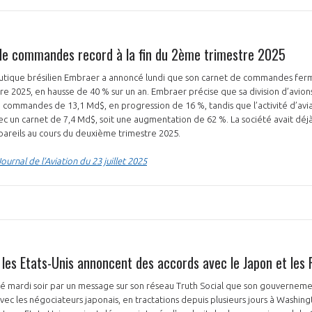
de commandes record à la fin du 2ème trimestre 2025
utique brésilien Embraer a annoncé lundi que son carnet de commandes ferme
tre 2025, en hausse de 40 % sur un an. Embraer précise que sa division d’avi
 commandes de 13,1 Md$, en progression de 16 %, tandis que l’activité d’avia
ec un carnet de 7,4 Md$, soit une augmentation de 62 %. La société avait déjà
appareils au cours du deuxième trimestre 2025.
urnal de l’Aviation du 23 juillet 2025
 les Etats-Unis annoncent des accords avec le Japon et les P
 mardi soir par un message sur son réseau Truth Social que son gouverneme
c les négociateurs japonais, en tractations depuis plusieurs jours à Washingto