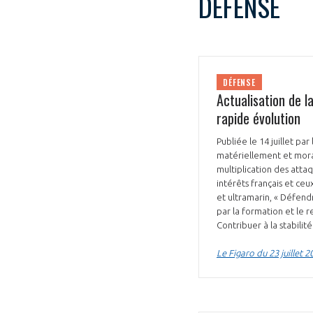
DÉFENSE
CONNEXION
DÉFENSE
Actualisation de l
rapide évolution
Publiée le 14 juillet pa
matériellement et moral
multiplication des attaq
intérêts français et ceux
et ultramarin, « Défendr
par la formation et le 
Contribuer à la stabili
Le Figaro du 23 juillet 2