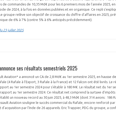
ses de commandes de 10,35 Md€ pour les 6 premiers mois de l'année 2025, en
de de 2024, à la fois en données publiées et en organique. Ce repli s'expli
e groupe relève son objectif de croissance du chiffre d’affaires en 2025, pr
nique de 6% à 7% (contre 5% à 6% anticipés précédemment).
 23 juillet 2025
 annonce ses résultats semestriels 2025
sault Aviation* a annoncé un CA de 2,8 Md€ au 1er semestre 2025, en hausse d
ale (4 Rafale à l’Export, 3 Rafale à la France) et 12 Falcon ont été livrés. Le 
port au 1er semestre 2024 pour s’établir à 180 M€. Le résultat net du 1er s
 rapport au 1er semestre 2024. Ce résultat net comprend la surtaxe d’impôts
blit un nouveau record au 30 juin 2025, à 48,3 Md€ (dont 314 avions : 186 Ra
assault Aviation souligne le succès commercial du Rafale, encore renforcé par
d’acquisition par l’Inde de 26 appareils. Eric Trappier, PDG du groupe, a confi