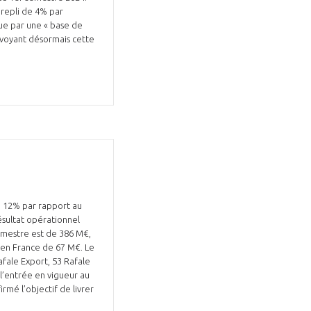
 repli de 4% par
que par une « base de
évoyant désormais cette
e 12% par rapport au
résultat opérationnel
emestre est de 386 M€,
 en France de 67 M€. Le
fale Export, 53 Rafale
 l’entrée en vigueur au
rmé l’objectif de livrer