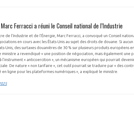
 Marc Ferracci a réuni le Conseil national de l’Industrie
istre de l'Industrie et de l'Énergie, Marc Ferracci, a convoqué un Conseil nation
égociations en cours avec les États-Unis au sujet des droits de douane. Si aucu
tats-Unis, des surtaxes douanières de 30 % sur plusieurs produits européens e
PAS ENCORE ADH
 ministre a revendiqué « une position de négociation, mais également une po
 à l'instrument « anticoercition », un mécanisme européen qui pourrait devenir
VOUS ÊTES UN PROFESSIONN
le. De nature « non tarifaire », cet outil pourrait se traduire par « des contr
ité en ligne pour les plateformes numériques », a expliqué le ministre.
nger et assurez la
Rejoignez une filière d’excellen
 2025
 l’international
réseau au sein d’un écosystème
DEMANDE D’ADHÉSION
Avez-vous un statut de droit français ?