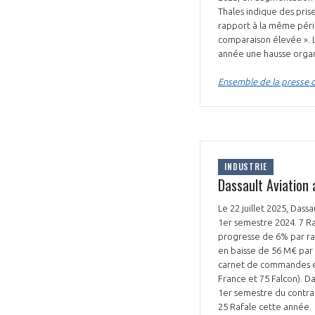
Thales indique des pri
rapport à la même pério
comparaison élevée ». L
année une hausse orga
Ensemble de la presse du
INDUSTRIE
Dassault Aviation
Le 22 juillet 2025, Das
1er semestre 2024. 7 Raf
progresse de 6% par rap
en baisse de 56 M€ par
carnet de commandes éta
France et 75 Falcon). D
1er semestre du contrat 
25 Rafale cette année.