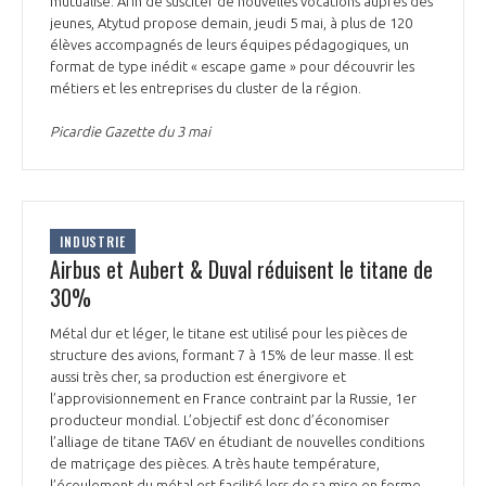
mutualisé. Afin de susciter de nouvelles vocations auprès des
jeunes, Atytud propose demain, jeudi 5 mai, à plus de 120
élèves accompagnés de leurs équipes pédagogiques, un
format de type inédit « escape game » pour découvrir les
métiers et les entreprises du cluster de la région.
Picardie Gazette du 3 mai
INDUSTRIE
Airbus et Aubert & Duval réduisent le titane de
30%
Métal dur et léger, le titane est utilisé pour les pièces de
structure des avions, formant 7 à 15% de leur masse. Il est
aussi très cher, sa production est énergivore et
l’approvisionnement en France contraint par la Russie, 1er
producteur mondial. L’objectif est donc d’économiser
l’alliage de titane TA6V en étudiant de nouvelles conditions
de matriçage des pièces. A très haute température,
l’écoulement du métal est facilité lors de sa mise en forme