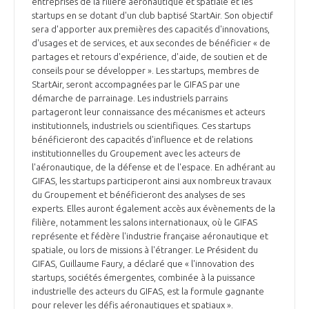
entreprises de la filière aéronautique et spatiale et les
INTERNATIONALISATION
startups en se dotant d'un club baptisé StartAir. Son objectif
sera d'apporter aux premières des capacités d'innovations,
d'usages et de services, et aux secondes de bénéficier « de
partages et retours d'expérience, d'aide, de soutien et de
conseils pour se développer ». Les startups, membres de
StartAir, seront accompagnées par le GIFAS par une
démarche de parrainage. Les industriels parrains
partageront leur connaissance des mécanismes et acteurs
institutionnels, industriels ou scientifiques. Ces startups
bénéficieront des capacités d'influence et de relations
institutionnelles du Groupement avec les acteurs de
l'aéronautique, de la défense et de l'espace. En adhérant au
GIFAS, les startups participeront ainsi aux nombreux travaux
du Groupement et bénéficieront des analyses de ses
experts. Elles auront également accès aux évènements de la
filière, notamment les salons internationaux, où le GIFAS
représente et fédère l'industrie française aéronautique et
spatiale, ou lors de missions à l'étranger. Le Président du
GIFAS, Guillaume Faury, a déclaré que « l'innovation des
startups, sociétés émergentes, combinée à la puissance
industrielle des acteurs du GIFAS, est la formule gagnante
pour relever les défis aéronautiques et spatiaux ».