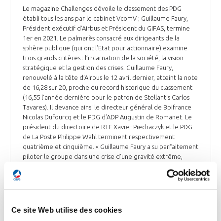
Le magazine Challenges dévoile le classement des PDG
établi tous les ans par le cabinet VcomV ; Guillaume Faury,
Président exécutif d’Airbus et Président du GIFAS, termine
1er en 2021. Le palmarès consacré aux dirigeants de la
sphère publique (qui ont l’Etat pour actionnaire) examine
trois grands critères : l’incarnation de la société, la vision
stratégique et la gestion des crises. Guillaume Faury,
renouvelé à la tête d’Airbus le 12 avril dernier, atteint la note
de 16,28 sur 20, proche du record historique du classement
(16,55 l'année dernière pour le patron de Stellantis Carlos
Tavares). Il devance ainsi le directeur général de Bpifrance
Nicolas Dufourcq et le PDG d’ADP Augustin de Romanet. Le
président du directoire de RTE Xavier Piechaczyk et le PDG
de La Poste Philippe Wahl terminent respectivement
quatrième et cinquième. « Guillaume Faury a su parfaitement
piloter le groupe dans une crise d’une gravité extrême,
s’imposer comme le leader de la filière aéronautique
européenne et préparer l’avenir, avec le projet d’avion à
propulsion hydrogène », résume Vincent de La Vaissière,
président de VcomV.
Ce site Web utilise des cookies
Challenges du 4 mai