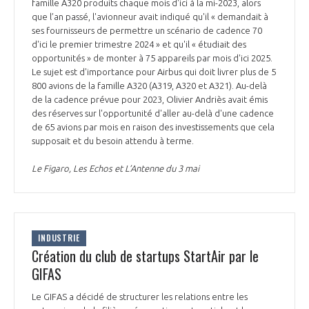
programmes ...
famille A320 produits chaque mois d'ici à la mi-2023, alors
COMMISSIONS ET COMITÉS
POURQUOI DEVENIR MEMBRE ?
que l’an passé, l'avionneur avait indiqué qu'il « demandait à
L'OBSERVATOIRE
LE MÉDIATEUR DE LA FILIÈRE AÉRONAUTIQUE ET SPATIALE
ses fournisseurs de permettre un scénario de cadence 70
DEMANDE D’ADHÉSION
d'ici le premier trimestre 2024 » et qu'il « étudiait des
opportunités » de monter à 75 appareils par mois d'ici 2025.
MÉDIATION ET CHARTE D’ENGAGEMENT SUR LES RELATIONS ENTRE
Le sujet est d'importance pour Airbus qui doit livrer plus de 5
CLIENTS ET FOURNISSEURS
CHIFFRES CLÉS
800 avions de la famille A320 (A319, A320 et A321). Au-delà
de la cadence prévue pour 2023, Olivier Andriès avait émis
LA MÉDIATION AU-DELÀ DE LA FILIÈRE AÉRONAUTIQUE ET SPATIALE
des réserves sur l'opportunité d'aller au-delà d'une cadence
de 65 avions par mois en raison des investissements que cela
LES ENJEUX
supposait et du besoin attendu à terme.
PRENDRE CONTACT AVEC LE MÉDIATEUR DE LA FILIÈRE
Le Figaro, Les Echos et L’Antenne du 3 mai
COMPÉTITIVITÉ
LES PUBLICATIONS
EMPLOI & FORMATION
DOCUMENTS & BROCHURES
INDUSTRIE
ENVIRONNEMENT
Création du club de startups StartAir par le
RAPPORTS D'ACTIVITÉS
GIFAS
INNOVATION
Le GIFAS a décidé de structurer les relations entre les