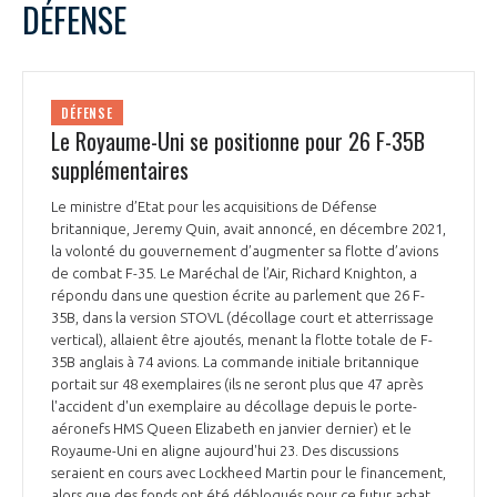
DÉFENSE
DÉFENSE
Le Royaume-Uni se positionne pour 26 F-35B
supplémentaires
Le ministre d’Etat pour les acquisitions de Défense
britannique, Jeremy Quin, avait annoncé, en décembre 2021,
la volonté du gouvernement d’augmenter sa flotte d’avions
Air & Co
de combat F-35. Le Maréchal de l’Air, Richard Knighton, a
répondu dans une question écrite au parlement que 26 F-
35B, dans la version STOVL (décollage court et atterrissage
vertical), allaient être ajoutés, menant la flotte totale de F-
35B anglais à 74 avions. La commande initiale britannique
portait sur 48 exemplaires (ils ne seront plus que 47 après
l'accident d'un exemplaire au décollage depuis le porte-
aéronefs HMS Queen Elizabeth en janvier dernier) et le
Royaume-Uni en aligne aujourd'hui 23. Des discussions
seraient en cours avec Lockheed Martin pour le financement,
alors que des fonds ont été débloqués pour ce futur achat