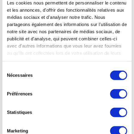
Les cookies nous permettent de personnaliser le contenu
et les annonces, d'offrir des fonctionnalités relatives aux
médias sociaux et d'analyser notre trafic. Nous
partageons également des informations sur l'utilisation de
ESPACE
notre site avec nos partenaires de médias sociaux, de
publicité et d'analyse, qui peuvent combiner celles-ci
avec d'autres informations que vous leur avez fournies
ou qu'ils ont collectées lors de votre utilisation de leurs
ESPACE
services. Vous consentez à nos cookies si vous
Le lanceur Rocket Lab récupère un étage
continuez à utiliser notre site Web.
Sélection
réutilisable avec un hélicoptère
Nécessaires
du
consentement
Rocket Lab, la société américaine de lancements de
nanosatellites, basée à Long Beach en Californie, a réussi,
Préférences
dans la nuit de lundi à mardi, le lancement de 34 satellites,
mais a surtout réussi, pour la 4ème fois, à ramener le 1er
étage de son lanceur Electron sur Terre. La grande première
Statistiques
de cette mission « There And Back Again » était de
récupérer le 1er étage par un hélicoptère Sikorsky S-92. Si
l’étage a bien été « capturé » à environ 2 000 mètres
Marketing
d'altitude par le crochet d'un hélicoptère lors de sa chute,