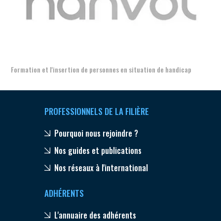
Aer
Formation et l'insertion de personnes en situation de handicap
PROFESSIONNELS DE LA FILIÈRE
Pourquoi nous rejoindre ?
Nos guides et publications
Nos réseaux à l'international
ADHÉRENTS
L'annuaire des adhérents