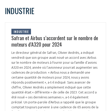
LE GIFAS
NON
OUI
mai
2022
Mois Précédent
Mois 
t
INDUSTRIE
Rejoignez une filière d’excellence et développez
L
M
M
J
V
S
D
 à
votre réseau au sein d’un écosystème intégré et
1
PRÉSENTATION
cohérent
2
3
4
5
6
7
8
INDUSTRIE
9
10
11
12
13
14
15
Safran et Airbus s’accordent sur le nombre de
NOTRE VISION
ORGANISATION
16
17
18
19
20
21
22
moteurs d’A320 pour 2024
23
24
25
26
27
28
29
NOS MISSIONS
Le directeur général de Safran, Olivier Andriès, a indiqué
30
31
LE CONSEIL DU GIFAS
FONCTIONNEMENT
vendredi que son groupe avait noué un accord avec Airbus
sur le nombre de moteurs à fournir pour sa famille d'avions
NOTRE HISTOIRE
A320 en 2024, année où l'avionneur pourrait augmenter ses
L’ÉQUIPE DU GIFAS
GEADS
cadences de production. « Airbus nous a demandé une
ACCOMPAGNEMENT DE NOS ADHÉRENTS
certaine quantité de moteurs pour 2024, nous y avons
répondu positivement », a-t-il indiqué. Sans avancer de
NOS RÉSEAUX À L'INTERNATIONAL
COMITÉ AERO PME
chiffre, Olivier Andriès a simplement indiqué que cette
LES PROGRAMMES DU GIFAS
LA MÉDIATION
quantité était « différente » de celle de 2023. Cet accord a
été noué « ces dernières semaines », a-t-il également
Découvrez les avantages d'adhérer au GIFAS.
STARTAIR
UN ÉCOSYSTÈME INTÉGRÉ ET COHÉRENT
précisé. Un porte-parole d'Airbus a rappelé que le groupe
LA MÉDIATION DANS LA FILIÈRE AÉRONAUTIQUE ET SPATIALE
Rencontres, salons, données sectorielles,
LE SALON DU BOURGET
comptait toujours parvenir à une cadence de 65 avions de la